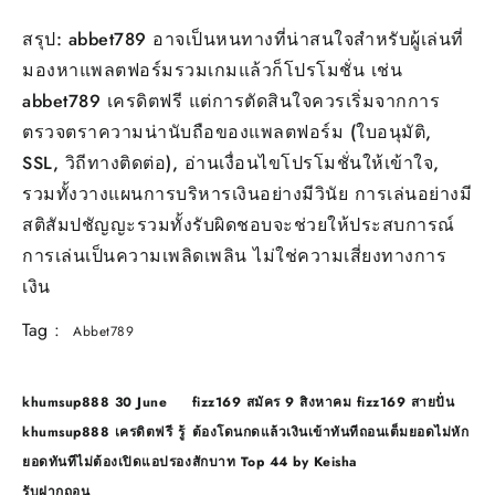
สรุป: abbet789 อาจเป็นหนทางที่น่าสนใจสำหรับผู้เล่นที่
มองหาแพลตฟอร์มรวมเกมแล้วก็โปรโมชั่น เช่น
abbet789 เครดิตฟรี แต่การตัดสินใจควรเริ่มจากการ
ตรวจตราความน่านับถือของแพลตฟอร์ม (ใบอนุมัติ,
SSL, วิถีทางติดต่อ), อ่านเงื่อนไขโปรโมชั่นให้เข้าใจ,
รวมทั้งวางแผนการบริหารเงินอย่างมีวินัย การเล่นอย่างมี
สติสัมปชัญญะรวมทั้งรับผิดชอบจะช่วยให้ประสบการณ์
การเล่นเป็นความเพลิดเพลิน ไม่ใช่ความเสี่ยงทางการ
เงิน
Tag :
Abbet789
แนะแนว
khumsup888 30 June
fizz169 สมัคร 9 สิงหาคม fizz169 สายปั่น
เรื่อง
khumsup888 เครดิตฟรี รู้
ต้องโดนกดแล้วเงินเข้าทันทีถอนเต็มยอดไม่หัก
ยอดทันทีไม่ต้องเปิดแอปรอง
สักบาท Top 44 by Keisha
รับฝากถอน