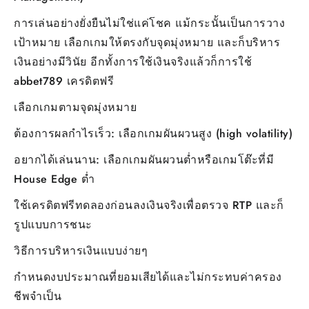
การเล่นอย่างยั่งยืนไม่ใช่แค่โชค แม้กระนั้นเป็นการวาง
เป้าหมาย เลือกเกมให้ตรงกับจุดมุ่งหมาย และก็บริหาร
เงินอย่างมีวินัย อีกทั้งการใช้เงินจริงแล้วก็การใช้
abbet789 เครดิตฟรี
เลือกเกมตามจุดมุ่งหมาย
ต้องการผลกำไรเร็ว: เลือกเกมผันผวนสูง (high volatility)
อยากได้เล่นนาน: เลือกเกมผันผวนต่ำหรือเกมโต๊ะที่มี
House Edge ต่ำ
ใช้เครดิตฟรีทดลองก่อนลงเงินจริงเพื่อตรวจ RTP และก็
รูปแบบการชนะ
วิธีการบริหารเงินแบบง่ายๆ
กำหนดงบประมาณที่ยอมเสียได้และไม่กระทบค่าครอง
ชีพจำเป็น