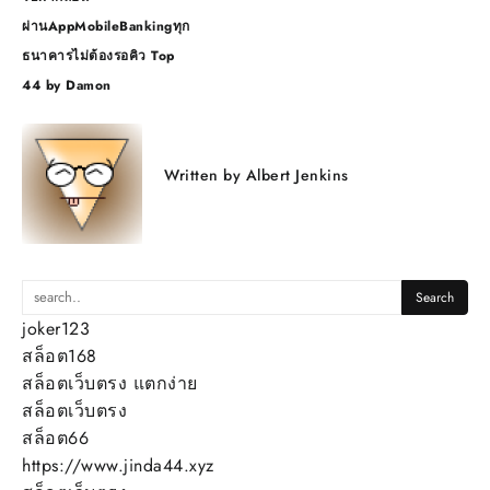
ผ่านAppMobileBankingทุก
ธนาคารไม่ต้องรอคิว Top
44 by Damon
Written by
Albert Jenkins
joker123
สล็อต168
สล็อตเว็บตรง แตกง่าย
สล็อตเว็บตรง
สล็อต66
https://www.jinda44.xyz