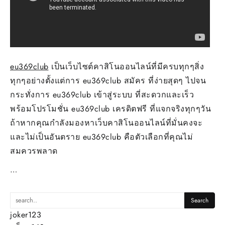
eu369club
เป็นเว็บไซต์คาสิโนออนไลน์ที่มีครบทุกๆสิ่ง
ทุกๆอย่างตั้งแต่การ eu369club สมัคร ที่ง่ายสุดๆ ไปจน
กระทั่งการ eu369club เข้าสู่ระบบ ที่สะดวกและเร็ว
พร้อมโปรโมชั่น eu369club เครดิตฟรี ที่แจกจริงทุกๆวัน
ถ้าหากคุณกำลังมองหาเว็บคาสิโนออนไลน์ที่มั่นคงจะ
และไม่เป็นอันตราย eu369club คือตัวเลือกที่คุณไม่
สมควรพลาด
…
joker123