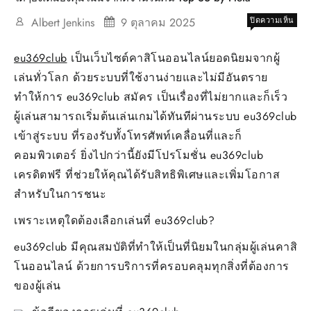
บน
Albert Jenkins
9 ตุลาคม 2025
ปิดความเห็น
eu36
เครด
eu369club
เป็นเว็บไซต์คาสิโนออนไลน์ยอดนิยมจากผู้
ฟรี
เล่นทั่วโลก ด้วยระบบที่ใช้งานง่ายและไม่มีอันตราย
14
กัน
ทำให้การ eu369club สมัคร เป็นเรื่องที่ไม่ยากและก็เร็ว
eu36
ผู้เล่นสามารถเริ่มต้นเล่นเกมได้ทันทีผ่านระบบ eu369club
ไม่
ต้อง
เข้าสู่ระบบ ที่รองรับทั้งโทรศัพท์เคลื่อนที่และก็
ทำ
คอมพิวเตอร์ ยิ่งไปกว่านี้ยังมีโปรโมชั่น eu369club
เทิร์
เครดิตฟรี ที่ช่วยให้คุณได้รับสิทธิพิเศษและเพิ่มโอกาส
ใดๆ
ยิ่ง
สำหรับในการชนะ
เติม
ยิ่ง
เพราะเหตุใดต้องเลือกเล่นที่ eu369club?
คุ้ม
ไม่มี
eu369club มีคุณสมบัติที่ทำให้เป็นที่นิยมในกลุ่มผู้เล่นคาสิ
จำกั
โนออนไลน์ ด้วยการบริการที่ครอบคลุมทุกสิ่งที่ต้องการ
จำน
ของผู้เล่น
คน
Top
36