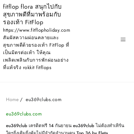
Skip
fitflop flora สนุกไปกับ
to
สุขภาพดีที่มาพร้อมกับ
content
รองเท้า FitFlop
https://www.fitflopholiday.com
สัมผัสความผ่อนคลายและ
สุขภาพดีด้วยรองเท้า FitFlop ที่
เป็นมิตรต่อเท้า ให้คุณ
เพลิดเพลินกับการพักผ่อนอย่าง
ที่แท้จริง rokkit fitflops
Home
eu369clubs.com
eu369clubs.com
eu369club เครดิตฟรี 14 กันยายน eu369club ไม่ต้องทำเทิร์น
ใดๆยิ่งเติมยิ่งคุ้มไม่มีจำกัดจำนวนคน Top 36 by Fleta