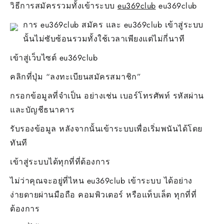
วิธีการสมัครรวมทั้งเข้าระบบ
eu369club
eu369club
การ eu369club สมัคร และ eu369club เข้าสู่ระบบ
นั้นไม่ซับซ้อนรวมทั้งใช้เวลาเพียงแต่ไม่กี่นาที
เข้าสู่เว็บไซต์ eu369club
คลิกที่ปุ่ม “ลงทะเบียนสมัครสมาชิก”
กรอกข้อมูลที่จำเป็น อย่างเช่น เบอร์โทรศัพท์ รหัสผ่าน
และบัญชีธนาคาร
รับรองข้อมูล หลังจากนั้นเข้าระบบเพื่อเริ่มพนันได้โดย
ทันที
เข้าสู่ระบบได้ทุกที่ที่ต้องการ
ไม่ว่าคุณจะอยู่ที่ไหน eu369club เข้าระบบ ได้อย่าง
ง่ายดายผ่านมือถือ คอมพิวเตอร์ หรือแท็บเล็ต ทุกที่ที่
ต้องการ