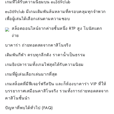
เกมที่ได้รับความนิยมบน eu369club
eu369club มีเกมเดิมพันล้นหลามที่ครอบคลุมทุกจำพวก
เพื่อผู้เล่นได้เลือกเล่นตามความชอบ
สล็อตออนไลน์จากค่ายชั้นหนึ่ง RTP สูง โบนัสแตก
ง่าย
บาคาร่า ถ่ายทอดสดจากคาสิโนจริง
เดิมพันกีฬา ครบทุกลีกดัง ราคาน้ำเป็นธรรม
เกมยิงปลารวมทั้งเกมไพ่สุดได้รับความนิยม
เกมที่ผู้เล่นเลือกเล่นมากที่สุด
เกมสล็อตที่มีฟีเจอร์ฟรีสปิน และก็ห้องบาคาร่า VIP ที่ให้
บรรยากาศเสมือนคาสิโนจริง รวมทั้งการถ่ายทอดสดจาก
คาสิโนชั้นนำ
ปัญหาที่พบได้ทั่วไป (FAQ)