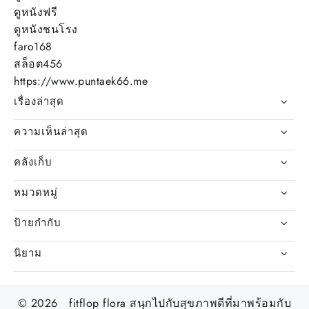
ดูหนังฟรี
ดูหนังชนโรง
faro168
สล็อต456
https://www.puntaek66.me
เรื่องล่าสุด
ความเห็นล่าสุด
คลังเก็บ
หมวดหมู่
ป้ายกำกับ
นิยาม
© 2026 fitflop flora สนุกไปกับสุขภาพดีที่มาพร้อมกับ