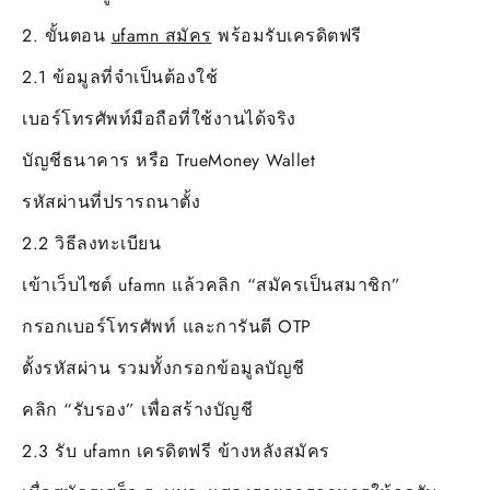
2. ขั้นตอน
ufamn สมัคร
พร้อมรับเครดิตฟรี
2.1 ข้อมูลที่จำเป็นต้องใช้
เบอร์โทรศัพท์มือถือที่ใช้งานได้จริง
บัญชีธนาคาร หรือ TrueMoney Wallet
รหัสผ่านที่ปรารถนาตั้ง
2.2 วิธีลงทะเบียน
เข้าเว็บไซต์ ufamn แล้วคลิก “สมัครเป็นสมาชิก”
กรอกเบอร์โทรศัพท์ และการันตี OTP
ตั้งรหัสผ่าน รวมทั้งกรอกข้อมูลบัญชี
คลิก “รับรอง” เพื่อสร้างบัญชี
2.3 รับ ufamn เครดิตฟรี ข้างหลังสมัคร