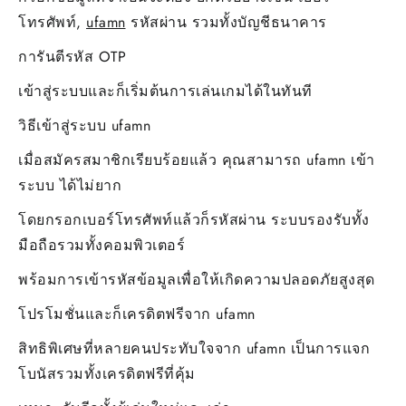
โทรศัพท์,
ufamn
รหัสผ่าน รวมทั้งบัญชีธนาคาร
การันตีรหัส OTP
เข้าสู่ระบบและก็เริ่มต้นการเล่นเกมได้ในทันที
วิธีเข้าสู่ระบบ ufamn
เมื่อสมัครสมาชิกเรียบร้อยแล้ว คุณสามารถ ufamn เข้า
ระบบ ได้ไม่ยาก
โดยกรอกเบอร์โทรศัพท์แล้วก็รหัสผ่าน ระบบรองรับทั้ง
มือถือรวมทั้งคอมพิวเตอร์
พร้อมการเข้ารหัสข้อมูลเพื่อให้เกิดความปลอดภัยสูงสุด
โปรโมชั่นและก็เครดิตฟรีจาก ufamn
สิทธิพิเศษที่หลายคนประทับใจจาก ufamn เป็นการแจก
โบนัสรวมทั้งเครดิตฟรีที่คุ้ม