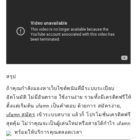
สรุป
ถ้าคุณกำลังมองหาเว็บไซต์พนันที่มีระบบระเบียบ
อัตโนมัติ ไม่มีอันตราย ใช้งานง่าย รวมทั้งมีเครดิตฟรีให้
ตั้งแต่เริ่มต้น ufamn เป็นคำตอบ ด้วยการ สมัครง่าย,
ufamn สมัคร
เข้าระบบสบาย แล้วก็ โปรโมชั่นเครดิตฟรี
สุดคุ้ม ไม่ว่าคุณจะเป็นผู้เล่นใหม่หรือสายได้กำไร ufamn
พร้อมให้บริการคุณตลอดเวลา