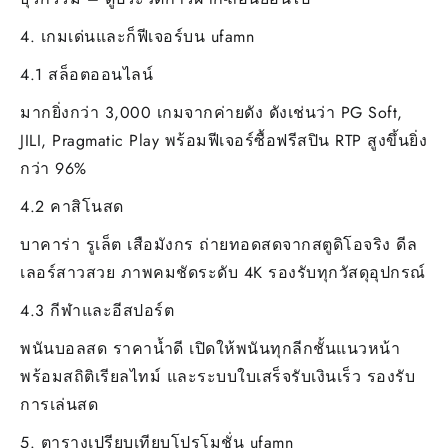
4. เกมเด่นและก็ฟีเจอร์บน ufamn
4.1 สล็อตออนไลน์
มากยิ่งกว่า 3,000 เกมจากค่ายดัง ดังเช่นว่า PG Soft,
JILI, Pragmatic Play พร้อมฟีเจอร์ซื้อฟรีสปิน RTP สูงขึ้นยิ่ง
กว่า 96%
4.2 คาสิโนสด
บาคาร่า รูเล็ต เสือมังกร ถ่ายทอดสดจากสตูดิโอจริง ดีล
เลอร์สาวสวย ภาพคมชัดระดับ 4K รองรับทุกวัสดุอุปกรณ์
4.3 กีฬาและอีสปอร์ต
พนันบอลสด ราคาน้ำดี เปิดให้พนันทุกลีกชั้นแนวหน้า
พร้อมสถิติเรียลไทม์ และระบบใบเสร็จรับเงินเร็ว รองรับ
การเล่นสด
5. ตารางเปรียบเทียบโปรโมชั่น ufamn