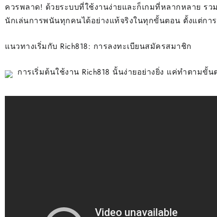
ควรพลาด! ด้วยระบบที่ใช้งานง่ายและก็เกมที่หลากหลาย รวมทั
นักเล่นการพนันทุกคนได้อย่างแท้จริงในทุกขั้นตอน ตั้งแต่ก
แนวทางเริ่มกับ Rich818: การลงทะเบียนสมัครสมาชิก
การเริ่มต้นใช้งาน Rich818 นั้นง่ายอย่างยิ่ง แค่ทำตามขั้น