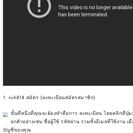
1. rich818 สมัคร (ลงทะเบียนสมัครสมาชิก)
ขั้นที่หนึ่งที่คุณจะต้องทำคือการ ลงทะเบียน โดยคลิกที่
ยกตัวอย่างเช่น ชื่อผู้ใช้ รหัสผ่าน รวมทั้งอีเมลที่ใช้งา
บัญชีของคุณ