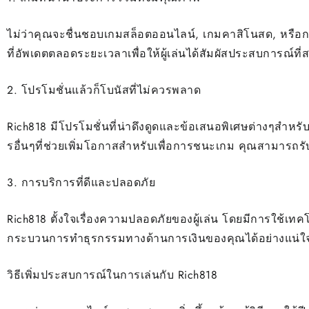
ไม่ว่าคุณจะชื่นชอบเกมสล็อตออนไลน์, เกมคาสิโนสด, หรือการ
ที่อัพเดตตลอดระยะเวลาเพื่อให้ผู้เล่นได้สัมผัสประสบการณ์ที
2. โปรโมชั่นแล้วก็โบนัสที่ไม่ควรพลาด
Rich818 มีโปรโมชั่นที่น่าดึงดูดและข้อเสนอพิเศษต่างๆสำหรั
รอื่นๆที่ช่วยเพิ่มโอกาสสำหรับเพื่อการชนะเกม คุณสามารถร
3. การบริการที่ดีและปลอดภัย
Rich818 ตั้งใจเรื่องความปลอดภัยของผู้เล่น โดยมีการใช้เทคโน
กระบวนการทำธุรกรรมทางด้านการเงินของคุณได้อย่างแน่ใจ พร
วิธีเพิ่มประสบการณ์ในการเล่นกับ Rich818