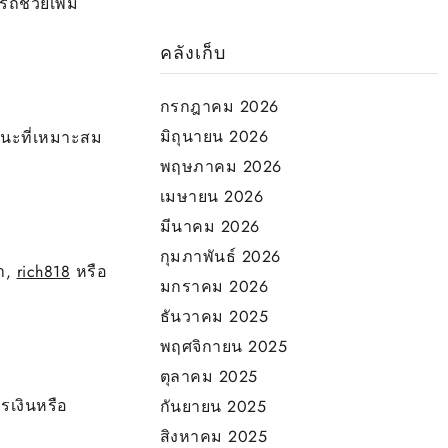
รถช่วยเพิ่ม
คลังเก็บ
กรกฎาคม 2026
มิถุนายน 2026
แนะที่เหมาะสม
พฤษภาคม 2026
เมษายน 2026
มีนาคม 2026
กุมภาพันธ์ 2026
่า,
rich818
หรือ
มกราคม 2026
ธันวาคม 2025
พฤศจิกายน 2025
ตุลาคม 2025
รเงินหรือ
กันยายน 2025
สิงหาคม 2025