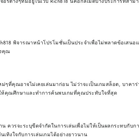
อร์ต่างๆที่มีอยู่ในเว็บ Rich818 นี่คือกลเม็ดบางประการที่สามา
ch818 พิจารณาหน้าโปรโมชั่นเป็นประจำเพื่อไม่พลาดข้อเสนอ
องคุณ
่ๆที่คุณอาจไม่เคยเล่นมาก่อน ไม่ว่าจะเป็นเกมสล็อต, บาคาร
คุณศึกษาและทำการค้นพบเกมที่คุณประทับใจที่สุด
 ควรจะระบุขีดจำกัดในการเล่นเพื่อไม่ให้เป็นผลกระทบกับกา
ันเทิงใจกับการเล่นเกมได้อย่างยาวนาน