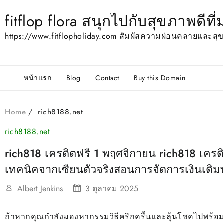
Skip
fitflop flora สนุกไปกับสุขภาพดีที
to
content
https://www.fitflopholiday.com สัมผัสความผ่อนคลายและสุขภาพด
หน้าแรก
Blog
Contact
Buy this Domain
Home
rich8188.net
rich8188.net
rich818 เครดิตฟรี 1 พฤศจิกายน rich818 เครด
เทคนิคจากเซียนตัวจริงสอนการจัดการเงินเดิ
Albert Jenkins
3 ตุลาคม 2025
ถ้าหากคุณกำลังมองหากรรมวิธีครึกครื้นและลุ้นโชคไปพร้อมด