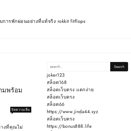
ารพักผ่อนอย่างที่แท้จริง rokkit fitflops
joker123
สล็อต168
เกมพร้อม
สล็อตเว็บตรง แตกง่าย
สล็อตเว็บตรง
สล็อต66
บน
ปิดความเห็น
https://www.jinda44.xyz
rich818
สล็อตเว็บตรง
เครดิต
https://bonus888.life
งที่คุณไม่
ฟรี