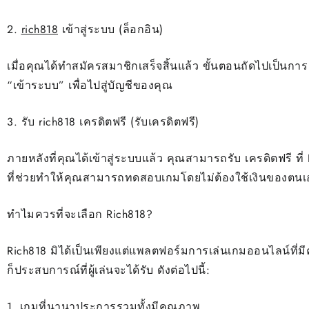
2.
rich818
เข้าสู่ระบบ (ล็อกอิน)
เมื่อคุณได้ทำสมัครสมาชิกเสร็จสิ้นแล้ว ขั้นตอนถัดไปเป็นการ 
“เข้าระบบ” เพื่อไปสู่บัญชีของคุณ
3. รับ rich818 เครดิตฟรี (รับเครดิตฟรี)
ภายหลังที่คุณได้เข้าสู่ระบบแล้ว คุณสามารถรับ เครดิตฟรี ที่
ที่ช่วยทำให้คุณสามารถทดสอบเกมโดยไม่ต้องใช้เงินของตนเอง 
ทำไมควรที่จะเลือก Rich818?
Rich818 มิได้เป็นเพียงแต่แพลตฟอร์มการเล่นเกมออนไลน์ที่ม
ก็ประสบการณ์ที่ผู้เล่นจะได้รับ ดังต่อไปนี้:
1. เกมที่นานาประการรวมทั้งมีคุณภาพ