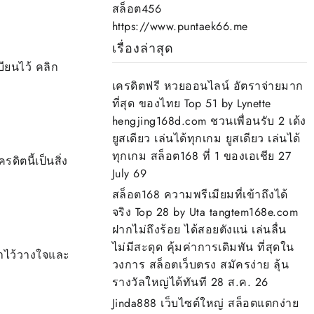
สล็อต456
https://www.puntaek66.me
เรื่องล่าสุด
บียนไว้ คลิก
เครดิตฟรี หวยออนไลน์ อัตราจ่ายมาก
ที่สุด ของไทย Top 51 by Lynette
hengjing168d.com ชวนเพื่อนรับ 2 เด้ง
ยูสเดียว เล่นได้ทุกเกม ยูสเดียว เล่นได้
ทุกเกม สล็อต168 ที่ 1 ของเอเชีย 27
ิตนี้เป็นสิ่ง
July 69
สล็อต168 ความพรีเมียมที่เข้าถึงได้
จริง Top 28 by Uta tangtem168e.com
ฝากไม่ถึงร้อย ได้สอยตังแน่ เล่นลื่น
ไม่มีสะดุด คุ้มค่าการเดิมพัน ที่สุดใน
่าไว้วางใจและ
วงการ สล็อตเว็บตรง สมัครง่าย ลุ้น
รางวัลใหญ่ได้ทันที 28 ส.ค. 26
Jinda888 เว็บไซต์ใหญ่ สล็อตแตกง่าย