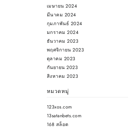
เมษายน 2024
มีนาคม 2024
กุมภาพันธ์ 2024
มกราคม 2024
ธันวาคม 2023
พฤศจิกายน 2023
ตุลาคม 2023
กันยายน 2023
สิงหาคม 2023
หมวดหมู่
123xos.com
13satanbets.com
168 สล็อต