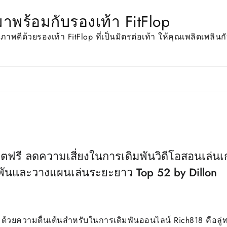
่มาพร้อมกับรองเท้า FitFlop
ีด้วยรองเท้า FitFlop ที่เป็นมิตรต่อเท้า ให้คุณเพลิดเพลินกับก
ิตฟรี ลดความเสี่ยงในการเดิมพันวิดีโอสอนเล่น
มพันและวางแผนเล่นระยะยาว Top 52 by Dillon
้วยความตื่นเต้นสำหรับในการเดิมพันออนไลน์ Rich818 คือลู่ทา