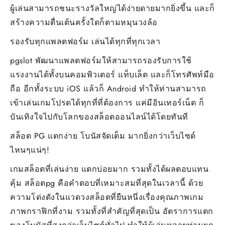
ผู้เล่นสามารถชนะรางวัลใหญ่ได้ง่ายดายมากยิ่งขึ้น และก็
สร้างความตื่นเต้นครั้งใดก็ตามหมุนวงล้อ
รองรับทุกแพลตฟอร์ม เล่นได้ทุกที่ทุกเวลา
pgslot พัฒนาแพลตฟอร์มให้สามารถรองรับการใช้
แรงงานได้ทั้งบนคอมพิวเตอร์ แท็บเล็ต และก็โทรศัพท์มือ
ถือ อีกทั้งระบบ iOS แล้วก็ Android ทำให้ท่านสามารถ
เข้าเล่นเกมโปรดได้ทุกที่ที่ต้องการ แค่มีอินเทอร์เน็ต ก็
บันเทิงใจไปกับโลกของสล็อตออนไลน์ได้โดยทันที
สล็อต PG แตกง่าย โบนัสจัดเต็ม มากยิ่งกว่าเว็บไซต์
ไหนๆแน่ๆ!
เกมสล็อตที่เล่นง่าย แตกบ่อยมาก รวมทั้งได้ผลตอบแทน
คุ้ม สล็อตpg คือคำตอบที่เหมาะสมที่สุดในเวลานี้ ด้วย
ความโด่งดังในแวดวงสล็อตที่ยืนหนึ่งเรื่องคุณภาพเกม
ภาพกราฟิกที่งาม รวมทั้งที่สำคัญที่สุดเป็น อัตราการแตก