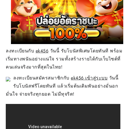
ลงทะเบียนกับ
ek456
วันนี้ รับโบนัสพิเศษโดยทันที พร้อม
เริ่มทางพนันอย่างแน่ใจ รวมทั้งสร้างรายได้กับเว็บไซต์ที่
คนเล่นจริงมากที่สุดในไทย!
ลงทะเบียนสมัครสมาชิกกับ
ek456 เข้าสู่ระบบ
วันนี้
รับโบนัสฟรีโดยทันที แล้วเริ่มต้นเดิมพันอย่างมั่นอก
มั่นใจ จ่ายจริงทุกยอด ไม่มีทุจริต!