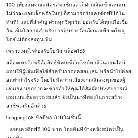
JUL
100 เพียงแค่คุณสมัครสมาชิกแล้วก็ฝากเงินเข้าเล่นเกม
256
ไม่ว่าจะยอดเล็กหรือใหญ่ ก็สามารถรับเครดิตฟรีได้ใน
ทันที! และที่สำคัญ ฝากทุกวี่ทุกวัน ยอมรับได้ทุกเมื่อเชื่อ
วัน เพิ่มโอกาสสำหรับการลุ้นรางวัลแจ็กพอเพียงตใหญ่
โดยไม่ต้องลงทุนเพิ่ม
เพราะเหตุไรต้องรับโบนัส สล็อต168
สล็อตเครดิตฟรีคือสิทธิพิเศษที่เว็บไซต์คาสิโนออนไลน์
มอบให้ผู้เล่นเพื่อใช้สำหรับการทดสอบเล่น หรือนำไปต่อย
อดทำกำไรจริง โดยไม่มีความเสี่ยงจากเงินลงทุนของผู้
เล่นเอง นอกจากจะช่วยทำให้คุณได้สัมผัสประสบการณ์
เกมแบบเต็มอรรถรสแล้ว ยังเป็นนาทีทองในการสร้าง
อาชีพเสริมอีกด้วย
hengjing168 ข้อดีของโปรโมชั่นนี้
• แจกเครดิตฟรี 100 บาท โดยทันทีข้างหลังสมัครเป็น
สมาชิก