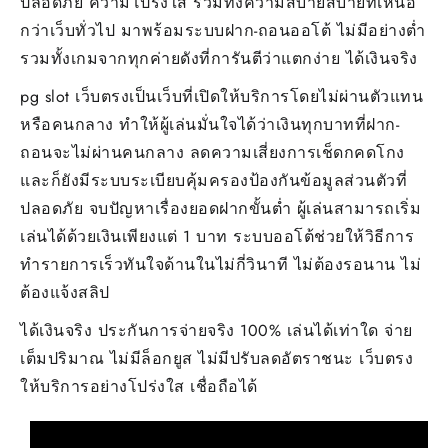
ปลอดภัย ความโปร่งใส รวมทั้งความสบายสบายที่เหนือ
กว่าเว็บทั่วไป มาพร้อมระบบฝาก-ถอนออโต้ ไม่มีอย่างต่ำ
รวมทั้งเกมจากทุกค่ายดังที่การันตีว่าแตกง่าย ได้เงินจริง
pg slot เว็บตรงเป็นเว็บที่เปิดให้บริการโดยไม่ผ่านตัวแทน
หรือคนกลาง ทำให้ผู้เล่นมั่นใจได้ว่าเงินทุกบาทที่ฝาก-
ถอนจะไม่ผ่านคนกลาง ลดความเสี่ยงการเช็ดกคดโกง
และก็ยังมีระบบระเบียบคุ้มครองป้องกันข้อมูลส่วนตัวที่
ปลอดภัย จบปัญหาเรื่องยอดฝากขั้นต่ำ ผู้เล่นสามารถเริ่ม
เล่นได้ด้วยเงินเพียงแต่ 1 บาท ระบบออโต้ช่วยให้วิธีการ
ทำรายการเร็วทันใจด้านในไม่กี่วินาที ไม่ต้องรอนาน ไม่
ต้องแจ้งสลิป
ได้เงินจริง ประกันการจ่ายจริง 100% เล่นได้เท่าใด จ่าย
เต็มปริมาณ ไม่มีล็อกยูส ไม่มีปรับลดอัตราชนะ เว็บตรง
ให้บริการอย่างโปร่งใส เชื่อถือได้