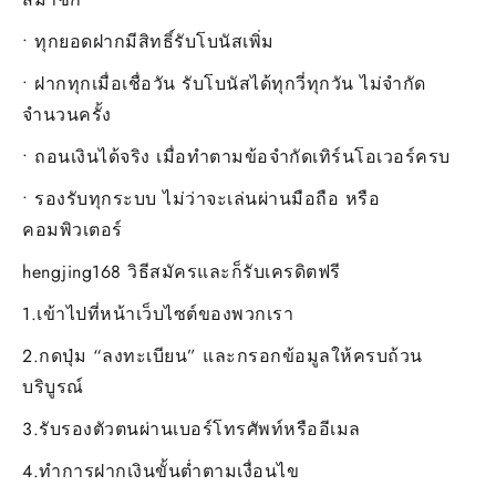
• ทุกยอดฝากมีสิทธิ์รับโบนัสเพิ่ม
• ฝากทุกเมื่อเชื่อวัน รับโบนัสได้ทุกวี่ทุกวัน ไม่จำกัด
จำนวนครั้ง
• ถอนเงินได้จริง เมื่อทำตามข้อจำกัดเทิร์นโอเวอร์ครบ
• รองรับทุกระบบ ไม่ว่าจะเล่นผ่านมือถือ หรือ
คอมพิวเตอร์
hengjing168 วิธีสมัครและก็รับเครดิตฟรี
1.เข้าไปที่หน้าเว็บไซต์ของพวกเรา
2.กดปุ่ม “ลงทะเบียน” และกรอกข้อมูลให้ครบถ้วน
บริบูรณ์
3.รับรองตัวตนผ่านเบอร์โทรศัพท์หรืออีเมล
4.ทำการฝากเงินขั้นต่ำตามเงื่อนไข