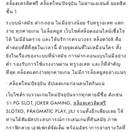
สล็อตเครดิตฟรี สล็อตใหม่ปัจจุบัน ไม่ผ่านเอเย่นต์ ยอดฮิต
ชั้น 1
ระบบนำสมัย ฝาก-ถอน ไม่มีอย่างน้อย รับทรูวอเลท แตก
ง่าย ทุกค่ายเกม ไม่ล็อคยูส เว็บไซต์สล็อตออนไลน์เชื่อใจ
ได้ ไม่มีอันตราย และให้บริการครบวงจร สล็อต168 คือ
คำตอบที่ดีที่สุดในเวลานี้ ด้วยจุดเด่นที่ไม่เหมือนใคร ทั้ง
ยังในเรื่องของระบบที่นำสมัย การฝาก-ถอนแบบไม่มีอย่าง
ต่ำ รองรับการใช้แรงงานผ่าน ทรูวอเลท และก็ที่สำคัญ
ที่สุด สล็อตแตกง่ายทุกค่ายเกม ไม่มีการล็อคยูสอย่างแน่ๆ
• สล็อตใหม่ปัจจุบัน อัปเดตเกมก่อนคนใดกันแน่
เว็บไซต์รวบรวมเกมใหม่ปัจจุบันจากทุกค่ายมีชื่อ ดังเช่น
ว่า PG SLOT, JOKER GAMING,
สล็อตเครดิตฟรี
SLOTXO, PRAGMATIC PLAY, JILI รวมทั้งอีกเพียบเลย ให้
ท่านได้สัมผัสประสบการณ์การเล่นเกมที่ทันสมัย ภาพ
กราฟิกสวย เอฟเฟกต์จัดเต็ม พร้อมอัตราการจ่ายรางวัลที่