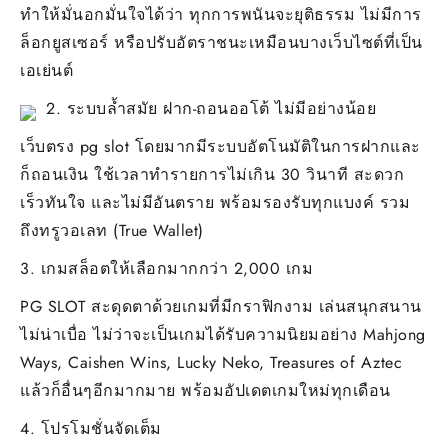
ทำให้มั่นอกมั่นใจได้ว่า ทุกการพนันจะยุติธรรม ไม่มีการ
โต้
ใน
ล็อกยูสเซอร์ หรือปรับอัตราชนะเหมือนบางเว็บไซต์ที่เป็น
3
เอเย่นต์
วิ
สมัค
2. ระบบล้ำสมัย ฝาก-ถอนออโต้ ไม่มีอย่างน้อย
สมาช
ใหม่
เว็บตรง pg slot โดยมากมีระบบอัตโนมัติในการฝากและ
รับ
ก็ถอนเงิน ใช้เวลาทำรายการไม่เกิน 30 วินาที สะดวก
500
ทันที
เร็วทันใจ และไม่มีอันตราย พร้อมรองรับทุกแบงค์ รวม
PG
ถึงทรูวอเลท (True Wallet)
ทดล
เล่น
3. เกมสล็อตให้เลือกมากกว่า 2,000 เกม
สล็อ
ฟรี
PG SLOT สะดุดตาด้วยเกมที่มีกราฟิกงาม เล่นสนุกสนาน
Top
ไม่น่าเบื่อ ไม่ว่าจะเป็นเกมได้รับความนิยมอย่าง Mahjong
1
by
Ways, Caishen Wins, Lucky Neko, Treasures of Aztec
Diet
แล้วก็อื่นๆอีกมากมาย พร้อมอัปเดตเกมใหม่ทุกเดือน
Pgslo
4. โปรโมชั่นจัดเต็ม