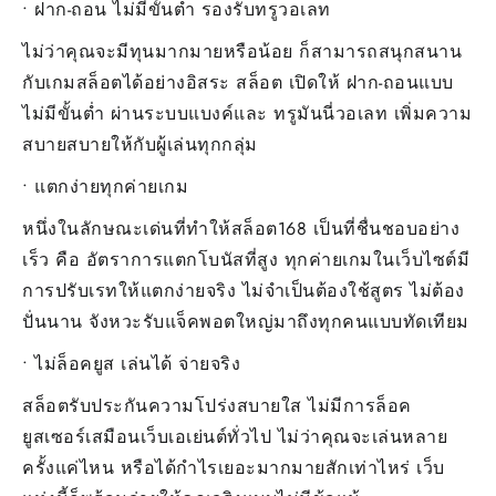
• ฝาก-ถอน ไม่มีขั้นต่ำ รองรับทรูวอเลท
ไม่ว่าคุณจะมีทุนมากมายหรือน้อย ก็สามารถสนุกสนาน
กับเกมสล็อตได้อย่างอิสระ สล็อต เปิดให้ ฝาก-ถอนแบบ
ไม่มีขั้นต่ำ ผ่านระบบแบงค์และ ทรูมันนี่วอเลท เพิ่มความ
สบายสบายให้กับผู้เล่นทุกกลุ่ม
• แตกง่ายทุกค่ายเกม
หนึ่งในลักษณะเด่นที่ทำให้สล็อต168 เป็นที่ชื่นชอบอย่าง
เร็ว คือ อัตราการแตกโบนัสที่สูง ทุกค่ายเกมในเว็บไซต์มี
การปรับเรทให้แตกง่ายจริง ไม่จำเป็นต้องใช้สูตร ไม่ต้อง
ปั่นนาน จังหวะรับแจ็คพอตใหญ่มาถึงทุกคนแบบทัดเทียม
• ไม่ล็อคยูส เล่นได้ จ่ายจริง
สล็อตรับประกันความโปร่งสบายใส ไม่มีการล็อค
ยูสเซอร์เสมือนเว็บเอเย่นต์ทั่วไป ไม่ว่าคุณจะเล่นหลาย
ครั้งแค่ไหน หรือได้กำไรเยอะมากมายสักเท่าไหร่ เว็บ