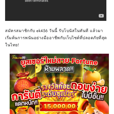
19
by
Eloi
สมัครสมาชิกกับ ek456 วันนี้ รับโบนัสในทันที แล้วมา
เริ่มต้นการพนันอย่างมืออาชีพกับเว็บไซต์ที่ปลอดภัยที่สุด
ในไทย!