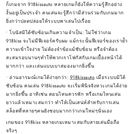
ก็เกมจาก 918kissauto หลายเกมก็ยังให้ความรู้สึกอย่าง
งั้นอยู่เป็นประจำ คนเล่นจะรู้สึกว่ามีส่วนร่วมกับเกมมาก
ยิ่งกว่าปลดปล่อยให้ระบบพาเล่นไปเรื่อย
• โบนัสมิได้ซับซ้อนเกินความจำเป็น: ไม่ใช่ว่าเกม
918kiss จะไม่มีฟีเจอร์ครับผม แม้กระนั้นฟีเจอร์ของเราย้ำ
ความเข้าใจง่าย ไม่ต้องจำข้อแม้ซับซ้อน หรือจำต้อง
สะสมรอบนานๆทำให้พวกเราโฟกัสกับเกมเบื้องหน้าได้
มากกว่า และเล่นแบบเบาสมองมากยิ่งขึ้น
• อ่านอารมณ์เกมได้ง่ายกว่า:
918kissauto
เมื่อระบบมิได้
ซับซ้อน คนเล่น 918kissauto จะเริ่มพินิจจังหวะเกมได้ง่าย
มากยิ่งขึ้น อาทิเช่น ตอนไหนควรพัก หรือเกมไหนเล่น
ยาวแล้วเหมาะสมกว่า ทำให้เป็นเสน่ห์สำหรับการเล่น
สล็อตที่หลายๆคนยังชอบมากกว่าเกมใหม่ๆนั่นเอง
เกมของ 918kiss หลายเกมเหมาะสมกับสายเล่นมือถือ
จริงๆ