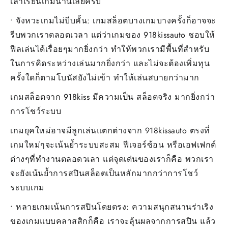
เล่าเรียนเกมนานเลยครับ
• จังหวะเกมไม่บีบคั้น: เกมสล็อตบางเกมบางครั้งก็อาจจะ
รีบพวกเราตลอดเวลา แต่ว่าเกมของ 918kissauto ชอบให้
ฟีลเล่นได้เรื่อยๆมากยิ่งกว่า ทำให้พวกเรามีพื้นที่สำหรับ
ในการคิดระหว่างเล่นมากยิ่งกว่า และไม่จะต้องเพิ่มทุน
ครั้งใดก็ตามโบนัสยังไม่เข้า ทำให้เล่นสบายกว่ามาก
เกมสล็อตจาก 918kiss มีความเป็น สล็อตจริง มากยิ่งกว่า
การโชว์ระบบ
เกมยุคใหม่อาจมีลูกเล่นแตกต่างจาก 918kissauto ตรงที่
เกมใหม่ๆจะเน้นย้ำระบบสะสม ฟีเจอร์ซ้อน หรือเอฟเฟกต์
ต่างๆที่ทำงานตลอดวเลา แต่จุดเด่นของเราก็คือ พวกเรา
จะยังเน้นย้ำการสปินสล็อตเป็นหลักมากกว่าการโชว์
ระบบเกม
• หลายเกมเน้นการสปินโดยตรง: ความสนุกสนานร่าเริง
ของเกมแบบคลาสสิกก็คือ เราจะลุ้นผลจากการสปิน แล้ว