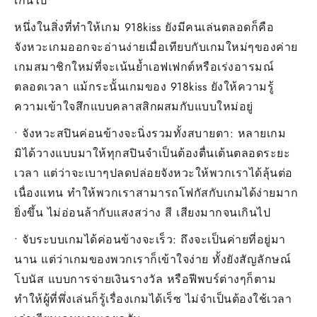
เกินไป
หนึ่งในสิ่งที่ทำให้เกม 918kiss ยังมีคนเล่นตลอดก็คือ
จังหวะเกมออกจะอ่านง่ายเมื่อเทียบกับเกมใหม่ๆของค่าย
เกมสมาชิกใหม่ที่จะเน้นย้ำเอฟเฟกต์หรือเร่งอารมณ์
ตลอดเวลา แม้กระนั้นเกมของ 918kiss ยังให้ความรู้
ความเข้าใจสึกแบบคลาสสิกผสมกับแบบใหม่อยู่
• จังหวะสปินค่อนข้างจะนิ่งรวมทั้งสบายตา: หลายเกม
มิได้วางแบบมาให้ทุกสปินจำเป็นต้องตื่นเต้นตลอดระยะ
เวลา แต่ว่าจะเบาๆปลดปล่อยจังหวะให้พวกเราได้ลุ้นต่อ
เนื่องแทน ทำให้พวกเราสามารถโฟกัสกับเกมได้ง่ายมาก
ยิ่งขึ้น ไม่อ่อนล้ากับแสงสว่าง สี เสียงมากจนเกินไป
• จับระบบเกมได้ค่อนข้างจะเร็ว: ถึงจะเป็นค่ายที่อยู่มา
นาน แต่ว่าเกมของพวกเราก็เข้าใจง่าย ทั้งยังสัญลักษณ์
โบนัส แบบการจ่ายเงินรางวัล หรือฟีพบร์ต่างๆก็ตาม
ทำให้ผู้ที่พึ่งเล่นก็รู้เรื่องเกมได้เร็ซ ไม่จำเป็นต้องใช้เวลา