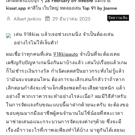
เครดิตฟรีแบบจุก ๆ 28 February 69 website แตกง่าย
kissat.app คาสิโน เว็บใหญ่ ทดลองเล่น Top 91 by Joanne
บน
Albert Jenkins
29 ธันวาคม 2025
ปิดความเห็น
918k
โปร
เล่น 918kiss แล้วเจอช่วงเกมนิ่ง จำเป็นต้องเล่น
สล็อ
อย่างไรไม่ให้เจ็บตัว!
มา
ใหม่
ผมเชื่อว่าทุกคนที่เล่น
918kissauto
จำเป็นที่จะต้องเคย
ฝาก
น้อย
เผชิญกับปัญหาเกมนิ่งกันมาบ้างแล้ว เล่นไปเรื่อยแล้วเกม
รับ
ก็ไม่ชำระเงินรางวัล กำเนิดเดดสปินยาวกระทั่งไม่รู้แล้ว
เยอะ
พร้อ
ว่ามันจะจบตอนไหน ต้องการจะเลิกเล่นก็กลัวว่าถ้าหาก
แจก
เลิกตอนกำลังจะเข้าแจ็กเพียงพอตก็จะเสียดายหนัก แล้ว
เครด
อย่างงี้ พวกเราควรจะทำอย่างไรล่ะเนี่ย? ผมมีวิธีสำหรับ
ฟรี
แบบ
ในการจัดแจงกับขณะแบบนี้มาฝากด้วยนะครับ จะต้องขอ
จุก
ขอบคุณมากมืออาชีพผู้คนจำนวนไม่ใช้น้อยที่สละเวลา
ๆ
28
มาช่วยเสนอแนะกระบวนการจัดแจงต่างๆด้วย ซึ่งจะมี
Febr
เรื่องมีราวอะไรที่เราพอเพียงทำได้บ้าง มาดูกันได้เลยนะ
69