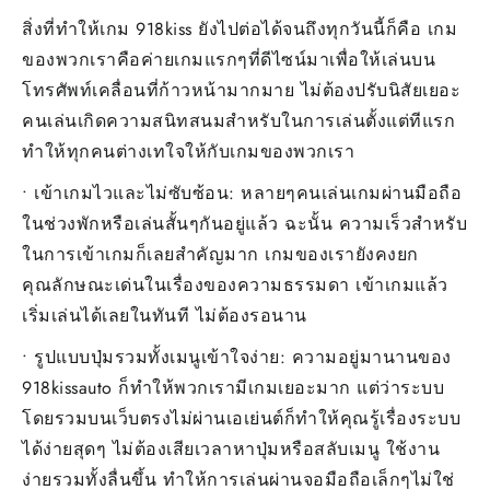
สิ่งที่ทำให้เกม 918kiss ยังไปต่อได้จนถึงทุกวันนี้ก็คือ เกม
ของพวกเราคือค่ายเกมแรกๆที่ดีไซน์มาเพื่อให้เล่นบน
โทรศัพท์เคลื่อนที่ก้าวหน้ามากมาย ไม่ต้องปรับนิสัยเยอะ
คนเล่นเกิดความสนิทสนมสำหรับในการเล่นตั้งแต่ทีแรก
ทำให้ทุกคนต่างเทใจให้กับเกมของพวกเรา
• เข้าเกมไวและไม่ซับซ้อน: หลายๆคนเล่นเกมผ่านมือถือ
ในช่วงพักหรือเล่นสั้นๆกันอยู่แล้ว ฉะนั้น ความเร็วสำหรับ
ในการเข้าเกมก็เลยสำคัญมาก เกมของเรายังคงยก
คุณลักษณะเด่นในเรื่องของความธรรมดา เข้าเกมแล้ว
เริ่มเล่นได้เลยในทันที ไม่ต้องรอนาน
• รูปแบบปุ่มรวมทั้งเมนูเข้าใจง่าย: ความอยู่มานานของ
918kissauto ก็ทำให้พวกเรามีเกมเยอะมาก แต่ว่าระบบ
โดยรวมบนเว็บตรงไม่ผ่านเอเย่นต์ก็ทำให้คุณรู้เรื่องระบบ
ได้ง่ายสุดๆ ไม่ต้องเสียเวลาหาปุ่มหรือสลับเมนู ใช้งาน
ง่ายรวมทั้งลื่นขึ้น ทำให้การเล่นผ่านจอมือถือเล็กๆไม่ใช่