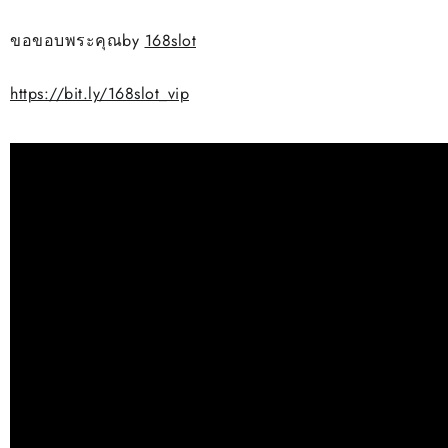
ขอขอบพระคุณby
168slot
https://bit.ly/168slot_vip