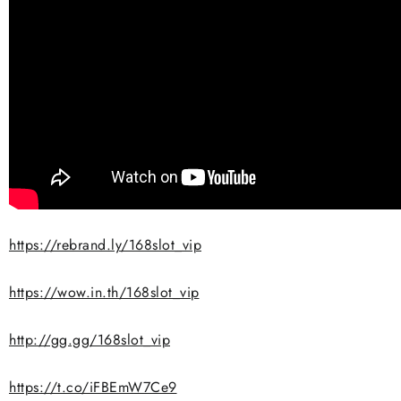
https://rebrand.ly/168slot_vip
https://wow.in.th/168slot_vip
http://gg.gg/168slot_vip
https://t.co/iFBEmW7Ce9