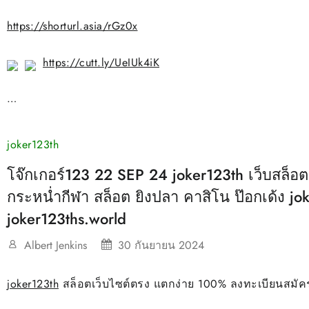
https://shorturl.asia/rGz0x
https://cutt.ly/UeIUk4iK
…
joker123th
โจ๊กเกอร์123 22 SEP 24 joker123th เว็บสล็อ
กระหน่ำกีฬา สล็อต ยิงปลา คาสิโน ป๊อกเด้ง jo
joker123ths.world
Albert Jenkins
30 กันยายน 2024
joker123th
สล็อตเว็บไซต์ตรง แตกง่าย 100% ลงทะเบียนสมัคร