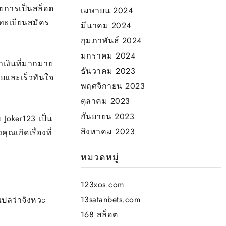
24
วยการเป็นสล็อต
เมษายน 2024
joker123th
งทะเบียนสมัคร
เว็บ
มีนาคม 2024
สล็อต
กุมภาพันธ์ 2024
อันดับ
1
มกราคม 2024
ำเงินที่มากมาย
ระดับ
ธันวาคม 2023
โลก
ายและเร็วทันใจ
JOKER
พฤศจิกายน 2023
GAMING
ตุลาคม 2023
เงิน
ชัวร์
กันยายน 2023
 Joker123 เป็น
พร้อม
สิงหาคม 2023
ณเกิดเรื่องที่
เปย์
กระหน่ำ
กีฬา
หมวดหมู่
สล็อต
ยิง
123xos.com
ปลา
คา
13satanbets.com
งแปลว่าจังหวะ
สิโน
168 สล็อต
ป๊อก
เด้ง