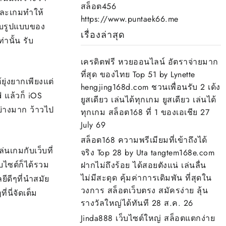
สล็อต456
ต่ละเกมทำให้
https://www.puntaek66.me
กับรูปแบบของ
เรื่องล่าสุด
านั้น รับ
เครดิตฟรี หวยออนไลน์ อัตราจ่ายมาก
ที่สุด ของไทย Top 51 by Lynette
ุ่งยากเพียงแต่
hengjing168d.com ชวนเพื่อนรับ 2 เด้ง
 แล้วก็ iOS
ยูสเดียว เล่นได้ทุกเกม ยูสเดียว เล่นได้
ย่างมาก ว้าวไป
ทุกเกม สล็อต168 ที่ 1 ของเอเชีย 27
July 69
สล็อต168 ความพรีเมียมที่เข้าถึงได้
นเกมกับเว็บที่
จริง Top 28 by Uta tangtem168e.com
บไซต์ก็ได้รวม
ฝากไม่ถึงร้อย ได้สอยตังแน่ เล่นลื่น
ไม่มีสะดุด คุ้มค่าการเดิมพัน ที่สุดใน
ีดีๆที่นำสมัย
วงการ สล็อตเว็บตรง สมัครง่าย ลุ้น
่นี่จัดเต็ม
รางวัลใหญ่ได้ทันที 28 ส.ค. 26
Jinda888 เว็บไซต์ใหญ่ สล็อตแตกง่าย