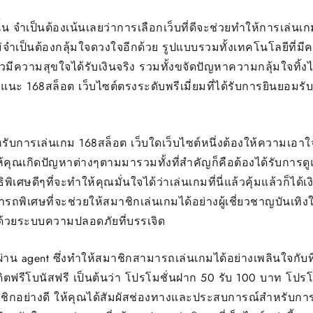
ั้น จำเป็นต้องเน้นเลยว่าการเลือกเว็บที่ดีจะช่วยทำให้การเล่น
ม่จำเป็นต้องกลุ้มใจดวงใจอีกด้วย รูปแบบรวมทั้งเทคโนโลยีที่มี
แล้วมีความสุขใจได้รับเงินจริง รวมทั้งขจัดปัญหาความกลุ้มใจทิ้ง
อแนะ 168สล็อต เว็บไซต์ตรงระดับพรีเมี่ยมที่ได้รับการยินยอมร
หรับการเล่นเกม 168สล็อต เว็บใดเว็บไซต์หนึ่งต้องให้ความเอาใ
้คุณเกิดปัญหาต่างๆตามมารวมทั้งที่สำคัญก็คือต้องได้รับการด
ิเศษดีๆที่จะทำให้คุณมั่นใจได้ว่าเล่นเกมที่นี่แล้วคุ้มแล้วก็ได้
ารถพิเศษที่จะช่วยให้สมาชิกเล่นเกมได้อย่างผู้เชี่ยวชาญบันเทิ
่าด้วยระบบความปลอดภัยที่บรรเจิด
่ผ่าน agent ซึ่งทำให้สมาชิกสามารถเล่นเกมได้อย่างเพลินใจกับที่
ิตฟรีโบนัสฟรี เป็นต้นว่า โปรโมชั่นฝาก 50 รับ 100 บาท โปร
บสมาชิกอย่างดี ให้คุณได้สัมผัสช่องทางและประสบการณ์สำหรับกา