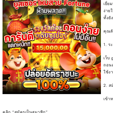
เยี่ย
ง่าย
ทั้งย
คุณลั
1. ร
เว็บ
ถอนอ
ใช้ง
2. ส
เข้าห
คลิก “สมัครเป็นสมาชิก”