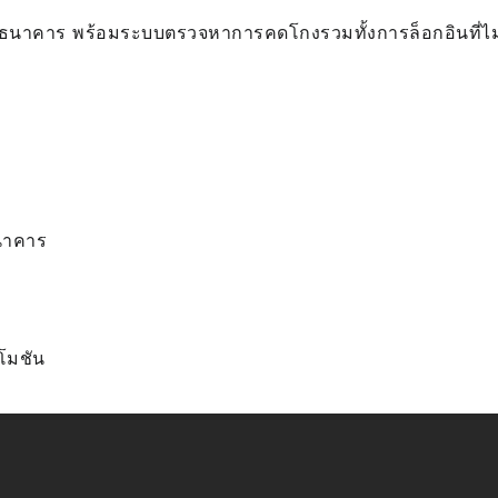
บธนาคาร พร้อมระบบตรวจหาการคดโกงรวมทั้งการล็อกอินที่ไม่ปก
ธนาคาร
โมชัน