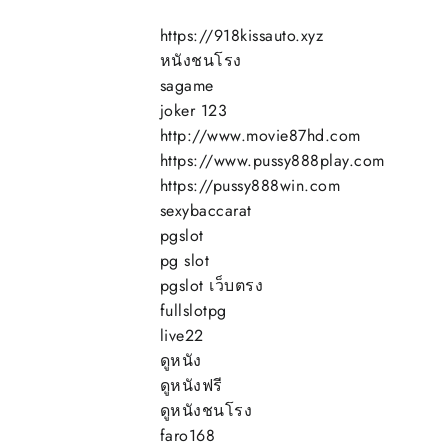
https://918kissauto.xyz
หนังชนโรง
sagame
joker 123
http://www.movie87hd.com
https://www.pussy888play.com
https://pussy888win.com
sexybaccarat
pgslot
pg slot
pgslot เว็บตรง
fullslotpg
live22
ดูหนัง
ดูหนังฟรี
ดูหนังชนโรง
faro168