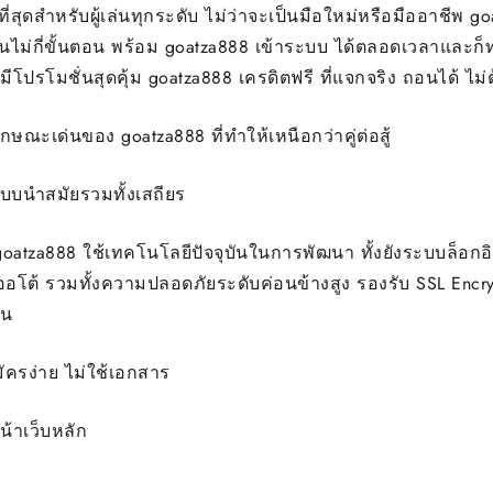
มที่สุดสำหรับผู้เล่นทุกระดับ ไม่ว่าจะเป็นมือใหม่หรือมืออาชีพ 
ในไม่กี่ขั้นตอน พร้อม goatza888 เข้าระบบ ได้ตลอดเวลาและก็ท
ังมีโปรโมชั่นสุดคุ้ม goatza888 เครดิตฟรี ที่แจกจริง ถอนได้ ไม่ต
กษณะเด่นของ goatza888 ที่ทำให้เหนือกว่าคู่ต่อสู้
ะบบนำสมัยรวมทั้งเสถียร
 goatza888 ใช้เทคโนโลยีปัจจุบันในการพัฒนา ทั้งยังระบบล็อก
อโต้ รวมทั้งความปลอดภัยระดับค่อนข้างสูง รองรับ SSL Encry
าน
มัครง่าย ไม่ใช้เอกสาร
น้าเว็บหลัก