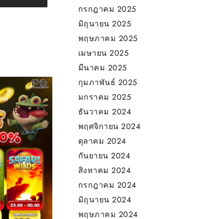
กรกฎาคม 2025
มิถุนายน 2025
พฤษภาคม 2025
เมษายน 2025
มีนาคม 2025
กุมภาพันธ์ 2025
มกราคม 2025
ธันวาคม 2024
พฤศจิกายน 2024
ตุลาคม 2024
กันยายน 2024
สิงหาคม 2024
กรกฎาคม 2024
มิถุนายน 2024
พฤษภาคม 2024