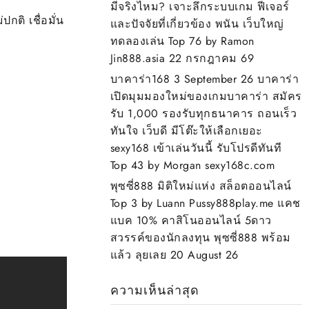
มีจริงไหม? เจาะลึกระบบเกม ฟีเจอร์
ติ เชื่อมั่น
และปัจจัยที่เกี่ยวข้อง พนัน เว็บใหญ่
ทดลองเล่น Top 76 by Ramon
Jin888.asia 22 กรกฎาคม 69
บาคาร่า168 3 September 26 บาคาร่า
เปิดมุมมองใหม่ของเกมบาคาร่า สมัคร
รับ 1,000 รองรับทุกธนาคาร ถอนเร็ว
ทันใจ เว็บดี มีโต๊ะให้เลือกเยอะ
sexy168 เข้าเล่นวันนี้ รับโปรดีทันที
Top 43 by Morgan sexy168c.com
พุซซี่888 มิติใหม่แห่ง สล็อตออนไลน์
Top 3 by Luann Pussy888play.me แคช
แบค 10% คาสิโนออนไลน์ 5ดาว
สวรรค์ของนักลงทุน พุซซี่888 พร้อม
แล้ว ลุยเลย 20 August 26
ความเห็นล่าสุด