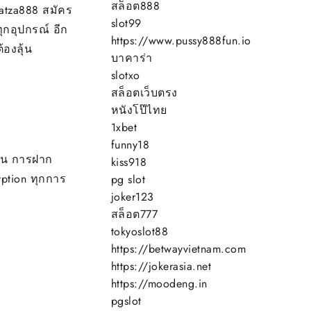
สล็อต888
กรกฎาคม
goatza888 สมัคร
goatza888
slot99
ุกอุปกรณ์ อีก
เกม
https://www.pussy888fun.io
สล็อต
้องลุ้น
บาคาร่า
ภาพ
slotxo
สวย
ฝาก
สล็อตเว็บตรง
ถอน
หนังโป๊ไทย
ได้
1xbet
ทันใจ
funny18
โบนัส
อิน การฝาก
แตก
kiss918
ยับ
ption ทุกการ
pg slot
Top
joker123
74
สล็อต777
by
Joni
tokyoslot88
https://betwayvietnam.com
https://jokerasia.net
https://moodeng.in
pgslot