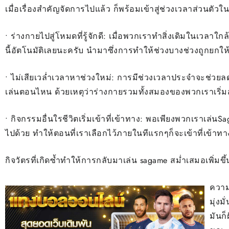
เมื่อเรื่องสำคัญจัดการไปแล้ว ก็พร้อมเข้าสู่ช่วงเวลาส่วนตัว
• ร่างกายไปสู่โหมดที่รู้จักดี: เมื่อพวกเราทำสิ่งเดิมในเวลาใก
นี้อัตโนมัติเลยนะครับ นำมาซึ่งการทำให้ช่วงบางช่วงถูกยกให
• ไม่เสียเวล่ำเวลาหาช่วงใหม่: การมีช่วงเวลาประจำจะช่วย
เล่นตอนไหน ด้วยเหตุว่าร่างกายรวมทั้งสมองของพวกเราเริ่มสร้า
• กิจกรรมอื่นใรชีวิตเริ่มเข้าที่เข้าทาง: พอเพียงพวกเราเล่
ไปด้วย ทำให้ตอนที่เราเลือกไว้ภายในทีแรกๆก็จะเข้าที่เข้าทา
กิจวัตรที่เกิดซ้ำทำให้การกลับมาเล่น sagame สม่ำเสมอเพิ่มขึ้น
ความ
มุ่งม
มันก