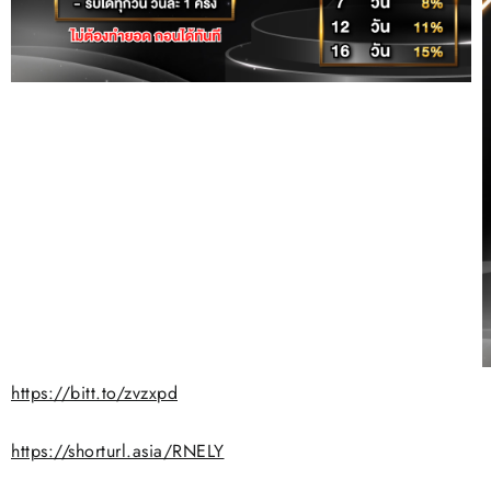
https://bitt.to/zvzxpd
https://shorturl.asia/RNELY