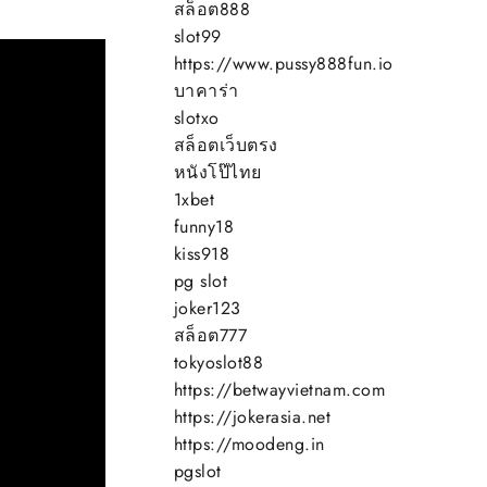
สล็อต888
sagame168th
webแตก
slot99
ง่าย
https://www.pussy888fun.io
จาก
บาคาร่า
มือ
slotxo
ใหม่
สู่
สล็อตเว็บตรง
มือ
หนังโป๊ไทย
โปร
1xbet
เริ่ม
funny18
ต้น
สร้าง
kiss918
กำไร
pg slot
กับ
joker123
บา
สล็อต777
คา
ร่า
tokyoslot88
ได้
https://betwayvietnam.com
ง่าย
https://jokerasia.net
กว่า
https://moodeng.in
ที่
คิด
pgslot
เครดิต