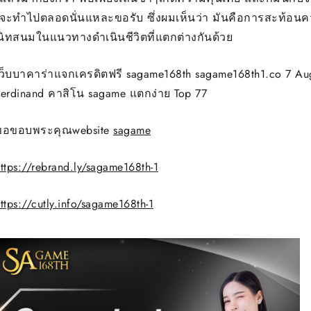
เราจะทำไปตลอดนั่นแหละขอรับ ซึ่งผมเห็นว่า มันคือการสะท้อนคว
ิทสนมในแนวทางดำเนินชีวิตที่แตกต่างกันด้วย
เว็บบาคาร่าแจกเครดิตฟรี sagame168th sagame168th1.co 7 Au
Ferdinand คาสิโน sagame แตกง่าย Top 77
ขอขอบพระคุณwebsite
sagame
ttps://rebrand.ly/sagame168th-1
ttps://cutly.info/sagame168th-1