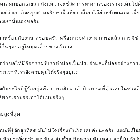
ุกคน ผมบอกเลยว่า ถึงแม้ว่าจะชีวิตการทำงานของเราจะเต็มไป
ต่ว่าเราก็จะอุตสาหะรักษาพื้นที่ตรงนี้เอาไว้สำหรับตนเอง เพื่อ
องเรานั่นเองขอรับ
กันมาพร้อมกับงาน ครอบครัว หรือภาระต่างๆมากพอแล้ว การมีช
อื่นๆมาอยู่ในมุมเล็กๆของตัวเอง
 แต่ว่าขอให้มีกิจกรรมที่เราทำบ่อยเป็นประจำและก็บ่อยอย่างกา
กเราที่เรายังควบคุมได้จริงๆอยู่นะ
อะไรที่รู้จักอยู่แล้ว การกลับมาทำกิจกรรมที่คุ้นเคยในช่วงที่รู
ให้พวกเราบรรเทาได้แบบจริงๆ
สูงที่สุด
่รู้จักสูงที่สุด มันไม่ใช่เรื่องบังเอิญเลยค่ะนะครับ แต่มันเป
ล้วมากยิ่งกว่า พอเพียงเล่นซ้ำๆเกิดความคุ้นเคย และก็มันกับจ