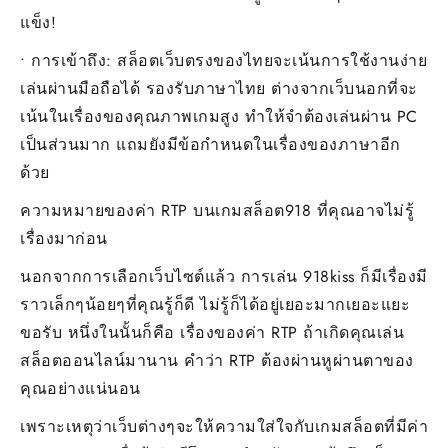
แข็ง!
• การเข้าถึง: สล็อตเว็บตรงของไทยจะเน้นการใช้งานง่าย
เล่นผ่านมือถือได้ รองรับภาษาไทย ต่างจากเว็บนอกที่จะ
เน้นในเรื่องของคุณภาพเกมสูง ทำให้จำต้องเล่นผ่าน PC
เป็นส่วนมาก แถมยังมีข้อกำหนดในเรื่องของภาษาอีก
ด้วย
ความหมายของค่า RTP บนเกมสล็อต918 ที่คุณอาจไม่รู้
เรื่องมาก่อน
นอกจากการเลือกเว็บไซต์แล้ว การเล่น 918kiss ก็มีเรื่องมี
ราวเล็กๆน้อยๆที่คุณรู้ก็ดี ไม่รู้ก็ได้อยู่เยอะมากเยอะแยะ
ขอรับ หนึ่งในนั้นก็คือ เรื่องของค่า RTP ถ้าเกิดคุณเล่น
สล็อตออนไลน์มานาน คำว่า RTP ต้องผ่านหูผ่านตาของ
คุณอย่างแน่นอน
เพราะเหตุว่าเว็บต่างๆจะให้ความใส่ใจกับเกมสล็อตที่มีค่า