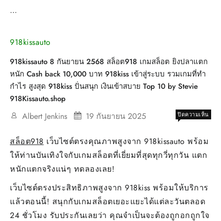
…
918kissauto
918kissauto 8 กันยายน 2568 สล็อต918 เกมสล็อต ยิงปลาแตก
หนัก Cash back 10,000 บาท 918kiss เข้าสู่ระบบ รวมเกมที่ทำ
กำไร สูงสุด 918kiss ปั่นสนุก เงินเข้าสบาย Top 10 by Stevie
918Kissauto.shop
บน
Albert Jenkins
19 กันยายน 2025
ปิดความเห็น
918k
8
สล็อต918
เว็บไซต์ตรงคุณภาพสูงจาก 918kissauto พร้อม
กัน
ให้ท่านบันเทิงใจกับเกมสล็อตที่เยี่ยมที่สุดทุกวี่ทุกวัน แตก
256
สล็อ
หนักแตกจริงแน่ๆ ทดลองเลย!
เกม
สล็อ
เว็บไซต์ตรงประสิทธิภาพสูงจาก 918kiss พร้อมให้บริการ
ยิง
แล้วตอนนี้! สนุกกับเกมสล็อตเยอะแยะได้แต่ละวันตลอด
ปลา
แตก
24 ชั่วโมง รับประกันเลยว่า คุณจำเป็นจะต้องถูกอกถูกใจ