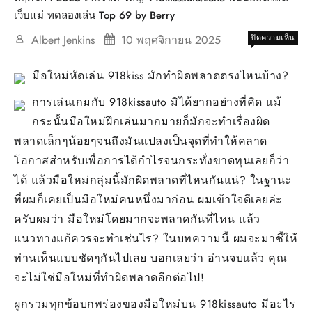
เว็บแม่ ทดลองเล่น Top 69 by Berry
บน
Albert Jenkins
10 พฤศจิกายน 2025
ปิดความเห็น
918k
รีวิว
มือใหม่หัดเล่น 918kiss มักทำผิดพลาดตรงไหนบ้าง?
ตรง
จาก
การเล่นเกมกับ 918kissauto มิได้ยากอย่างที่คิด แม้
ใจ
กระนั้นมือใหม่ฝึกเล่นมากมายก็มักจะทำเรื่องผิด
เว็บ
สล็อ
พลาดเล็กๆน้อยๆจนถึงมันแปลงเป็นจุดที่ทำให้คลาด
ที่
โอกาสสำหรับเพื่อการได้กำไรจนกระทั่งขาดทุนเลยก็ว่า
ทำให
ฉัน
ได้ แล้วมือใหม่กลุ่มนี้มักผิดพลาดที่ไหนกันแน่? ในฐานะ
ถอน
ที่ผมก็เคยเป็นมือใหม่คนหนึ่งมาก่อน ผมเข้าใจดีเลยล่ะ
เงิน
ครับผมว่า มือใหม่โดยมากจะพลาดกันที่ไหน แล้ว
ทุก
วัน
แนวทางแก้ควรจะทำเช่นไร? ในบทความนี้ ผมจะมาชี้ให้
จริง
ท่านเห็นแบบชัดๆกันไปเลย บอกเลยว่า อ่านจบแล้ว คุณ
20
พฤศจ
จะไม่ใช่มือใหม่ที่ทำผิดพลาดอีกต่อไป!
า
ผูกรวมทุกข้อบกพร่องของมือใหม่บน 918kissauto มีอะไร
202