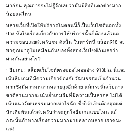
มาก่อน คุณอาจจะไม่รู้จักเลยว่ามันมีสิ่งที่แตกต่างมาก
by
Stev
น้อยแค่ไหน
918K
หลายเว็บที่เปิดให้บริการในตอนนี้ก็เป็นเว็บไซต์นอกทั้ง
ปวง ซึ่งในเรื่องเกี่ยวกับการให้บริการนั้นก็ต้องแล้วแต่
ความชอบเลยล่ะครับผม ดังนั้น ในพาร์ทนี้ สล็อต918 จะ
พาคุณมาดูไม่เหมือนกันของทั้งสองเว็บไซต์กันเลยว่า
ต่างกันอย่างไร?
• ธีมเกม: สล็อตเว็บไซต์ตรงของไทยอย่าง 918kiss นั้นจะ
เน้นธีมเกมที่มีความเกี่ยวข้องกับวัฒนธรรมเป็นจำนวน
มากซึ่งมีความหลากหลายสูงอีกด้วย แม้กระนั้นเว็บต่าง
ชาติส่วนมากจะเน้นย้ำเกมธีมที่มีความเป็นสากล ไม่ได้
เน้นแนววัฒนธรรมมากเท่าไรนัก ซึ่งก็จำเป็นต้องสุดแต่
นักเดิมพันแล้วล่ะครับว่าจะถูกใจธีมเกมแบบไหน แม้
กระนั้นถ้าหากเรื่องความมากมายหลากหลาย เราชนะ
แน่!