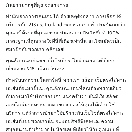
นิ
มันยากมากๆที่คุณจะสามารถ
เมะ
ต้อง
ทำเงินจากการเล่นเกมได้ ด้วยเหตุดังกล่าว การเลือกใช้
ลอง
บริการกับ 918kiss thailand ของพวกเรา ค้ำประกันเลยว่า
slot
โจทย
คุณจะได้จากที่คุณอยากแน่นอน เกมลิขสิทธิ์แท้ 100%
ทุก
มาตรฐานที่คุณวางใจที่นี่ที่เดียวเท่านั้น สนใจสมัครเป็น
ควา
ต้อง
สมาชิกกับพวกเรา คลิกเลย!
918k
คุณลักษณะเด่นของเว็บไซต์ตรงไม่ผ่านเอเย่นต์ที่ยอด
แจก
โบนั
เยี่ยมจาก 918 สล็อตเว็บตรง
สูงสุ
200
สำหรับบทความในพาร์ทนี้ พวกเรา สล็อต เว็บตรงไม่ผ่าน
Top
เอเย่นต์จะมาชี้แนะคุณลักษณะเด่นที่คุณต้องทราบเกี่ยว
48
by
กับการมาใช้บริการกับเรา แน่ๆครับว่า มันมีเว็บสล็อต
Ore
ออนไลน์มากมายมากมายก่ายกองให้คุณได้เลือกใช้
บริการ แต่ว่าการเข้ามาใช้บริการกับเว็บไซต์ตรงไม่ผ่าน
เอเย่นต์แบบพวกเรานั้น จะมอบสิทธิพิเศษและความ
สนุกสนานร่าเริงมากไม่น้อยเลยทีเดียวให้กับคุณแบบที่