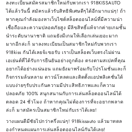
โจทย
ลงทะเบียนสมัครสมาชิกใหม่กับพวกเรา 918KISSAUTO
ทุก
ได้แล้ววันนี้ สมัครแล้วรับสิทธิพิเศษดีๆได้อีกมากแน่ๆ! ถ้า
ควา
หากคุณกำลังมองหาเว็บไซต์สล็อตออนไลน์ที่มีความน่า
ต้อง
918k
เชื่อถือและความปลอดภัยสูง มีลิขสิทธิ์แท้จากค่ายเกมชั้น
ดาว
นำระดับนานาชาติ แถมยังมีเกมให้เลือกเล่นเยอะมาก
ถอน
ได้
มากอีกล่ะก็ มาลงทะเบียนเป็นสมาชิกใหม่กับพวกเรา
จริง
918kiss กันได้เลยจ้ะขอรับ เราเป็นสล็อตเว็บตรงไม่ผ่าน
ไม่มี
เอเย่นต์ที่ได้รับการยืนยันอย่างถูกต้อง ตรงตามสเปคที่คุณ
เบี้ยว
Top
อยากได้อย่างแน่นอน แถมยังมาพร้อมกับโปรโมชั่นและก็
56
กิจกรรมล้นหลาม ดาวน์โหลดและติดตั้งแอปพลิเคชั่นได้
by
Loga
แบบง่ายๆรับประกันความมีประสิทธิภาพและก็ความ
918ki
ปลอดภัย 100% สนุกสนานกับการเล่นสล็อตออนไลน์ได้
11
ตลอด 24 ชั่วโมง ถ้าหากคุณไม่ต้องการที่จะอยากพลาด
Augu
202
ล่ะก็ มาสมัครเป็นสมาชิกใหม่กับเราได้เลย!
วางแผนดีมีชัยไปกว่าครึ่งแน่ๆ! 918kissauto แล้วมาทดล
องกำหนดแผนการเล่นสล็อตออนไลน์กันได้เลย!