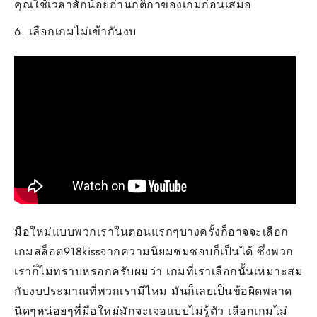
คุณใช้เวลาสักน้อยอ่านกติกาของเกมก่อนเสมอ
6. เลือกเกมไม่เข้ากันงบ
มือใหม่แบบพวกเราในตอนแรกๆบางครั้งก็อาจจะเลือก
เกมสล็อต918kissจากความนิยมชมชอบก็เป็นได้ ซึ่งพวก
เราก็ไม่ทราบหรอกครับผมว่า เกมที่เราเลือกนั้นเหมาะสม
กับงบประมาณที่พวกเรามีไหม มันก็เลยเป็นข้อผิดพลาด
นิดๆหน่อยๆที่มือใหม่มักจะเจอแบบไม่รู้ตัว เลือกเกมไม่