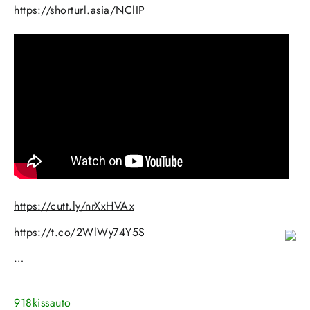
https://shorturl.asia/NClIP
https://cutt.ly/nrXxHVAx
https://t.co/2WlWy74Y5S
…
918kissauto