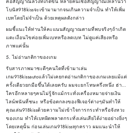
คือสัญญาณลวงที่เกิดขึ้น หลายคนเชื่อสัญญาณเหล่านี้ว่า
โบนัส918kissจะเข้ามามากจนเกินความจำเป็น ทำให้เพิ่ม
เบทโดยไม่จำเป็น ด้วยเหตุผลดังกล่าว
ผมชี้แนะให้ท่านให้คะแนนสัญญาณตามที่พบจริงๆถ้าเกิด
แตะเงื่อนไขค่อยเพิ่มเบทหรือลดเบท ไม่ดูแค่เสียงหรือ
ภาพแค่นั้น
5. ไม่อ่านกติกาของเกม
รับสารภาพมาซะดีๆคนใดที่เข้ามาเล่น
เกม918kissautoแล้วไม่เคยกดอ่านกติกาของเกมเลยแม้แต่
ครั้งเดียวยกมือขึ้นได้เลยครับ ผมจะยกโทษครึ่งหนึ่ง ฮ่า…
ใครอีกหลายๆคนไม่รู้จักแม้กระทั่งเครื่องหมายจ่ายเงิน
ไลน์พนันที่ชนะ หรือข้อตกลงของฟีเจอร์ต่างๆมันทำให้
คุณเล่น918kissด้วยความไม่เข้าใจการกระทำหรือจังหวะ
ของเกม ทำให้เบทผิดพลาดกระทั่งเล่นเสียได้ง่ายอย่างยิ่งๆ
โดยเหตุนั้น ก่อนเล่นเกม918kissทุกคราว ผมแนะนำให้