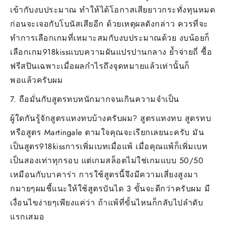
เข้ากับงบประมาณ ทำให้ได้โอกาสเสียยาวกระทั่งทุนหมด
ก่อนจะเจอกับโบนัสเสียอีก ด้วยเหตุผลดังกล่าว ควรที่จะ
ทำการเลือกเกมที่เหมาะสมกับงบประมาณด้วย งบน้อยก็
เลือกเกม918kissแบบความผันแปรปานกลาง ย้ำจ่ายถี่ ซื้อ
ฟรีสปินเฉพาะเมื่อผลกำไรถึงจุดหมายแล้วเท่านั้นก็
พอแล้วครับผม
7. ถือมั่นกับสูตรทบหนักมากจนเกินความจำเป็น
ผู้ใดกันรู้จักสูตรแทงทบบ้างครับผม? สูตรแทงทบ สูตรทบ
หรือสูตร Martingale ตามใจคุณจะเรียกเลยนะครับ มัน
เป็นสูตร918kissการเพิ่มเบทเมื่อแพ้ เมื่อคุณแพ้ก็เพิ่มเบท
เป็นสองเท่าทุกรอบ แต่เกมสล็อตไม่ใช่เกมแบบ 50/50
เหมือนกับบาคาร่า การใช้สูตรนี้จึงมีความเสี่ยงสูงมา
กมายๆผมชี้แนะให้ใช้สูตรบันได 3 ขั้นจะดีกว่าครับผม มี
เงื่อนไขง่ายๆเพียงแค่ว่า ถ้าแพ้ที่ขั้นไหนก็กลับไปลำดับ
แรกเสมอ