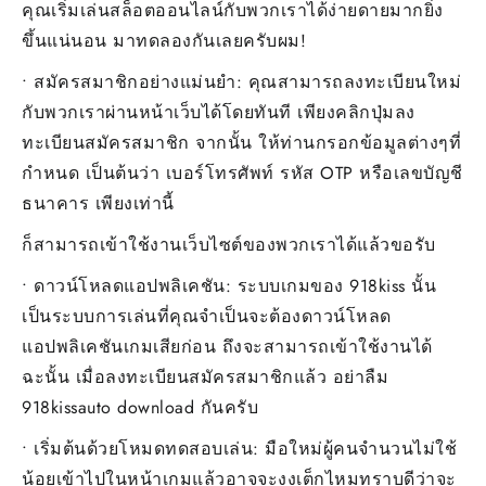
คุณเริ่มเล่นสล็อตออนไลน์กับพวกเราได้ง่ายดายมากยิ่ง
ขึ้นแน่นอน มาทดลองกันเลยครับผม!
• สมัครสมาชิกอย่างแม่นยำ: คุณสามารถลงทะเบียนใหม่
กับพวกเราผ่านหน้าเว็บได้โดยทันที เพียงคลิกปุ่มลง
ทะเบียนสมัครสมาชิก จากนั้น ให้ท่านกรอกข้อมูลต่างๆที่
กำหนด เป็นต้นว่า เบอร์โทรศัพท์ รหัส OTP หรือเลขบัญชี
ธนาคาร เพียงเท่านี้
ก็สามารถเข้าใช้งานเว็บไซต์ของพวกเราได้แล้วขอรับ
• ดาวน์โหลดแอปพลิเคชัน: ระบบเกมของ 918kiss นั้น
เป็นระบบการเล่นที่คุณจำเป็นจะต้องดาวน์โหลด
แอปพลิเคชันเกมเสียก่อน ถึงจะสามารถเข้าใช้งานได้
ฉะนั้น เมื่อลงทะเบียนสมัครสมาชิกแล้ว อย่าลืม
918kissauto download กันครับ
• เริ่มต้นด้วยโหมดทดสอบเล่น: มือใหม่ผู้คนจำนวนไม่ใช้
น้อยเข้าไปในหน้าเกมแล้วอาจจะงงเต็กไหมทราบดีว่าจะ