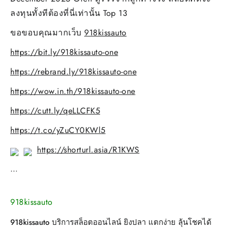
ลงทุนทั้งทีต้องที่นี่เท่านั้น Top 13
ขอขอบคุณมากเว็บ
918kissauto
https://bit.ly/918kissauto-one
https://rebrand.ly/918kissauto-one
https://wow.in.th/918kissauto-one
https://cutt.ly/qeLLCFK5
https://t.co/yZuCY0KWl5
https://shorturl.asia/R1KWS
…
918kissauto
918kissauto บริการสล็อตออนไลน์ ยิงปลา แตกง่าย ลุ้นโชคได้