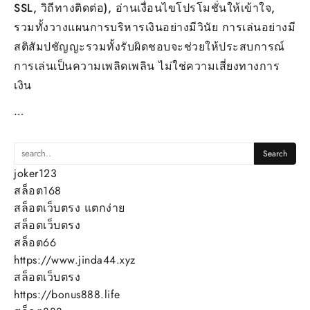
SSL, วิถีทางติดต่อ), อ่านเงื่อนไขโปรโมชั่นให้เข้าใจ,
รวมทั้งวางแผนการบริหารเงินอย่างมีวินัย การเล่นอย่างมี
สติสัมปชัญญะรวมทั้งรับผิดชอบจะช่วยให้ประสบการณ์
การเล่นเป็นความเพลิดเพลิน ไม่ใช่ความเสี่ยงทางการ
เงิน
…
joker123
สล็อต168
สล็อตเว็บตรง แตกง่าย
สล็อตเว็บตรง
สล็อต66
https://www.jinda44.xyz
สล็อตเว็บตรง
https://bonus888.life