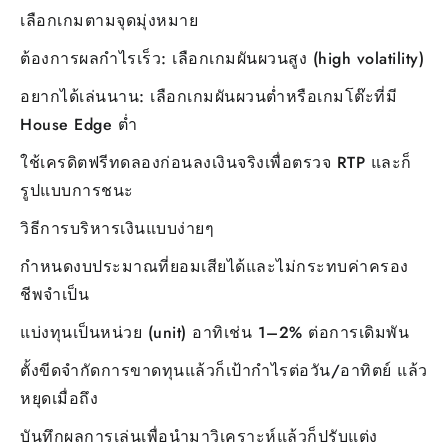
เลือกเกมตามจุดมุ่งหมาย
ต้องการผลกำไรเร็ว: เลือกเกมผันผวนสูง (high volatility)
อยากได้เล่นนาน: เลือกเกมผันผวนต่ำหรือเกมโต๊ะที่มี
House Edge ต่ำ
ใช้เครดิตฟรีทดลองก่อนลงเงินจริงเพื่อตรวจ RTP และก็
รูปแบบการชนะ
วิธีการบริหารเงินแบบง่ายๆ
กำหนดงบประมาณที่ยอมเสียได้และไม่กระทบค่าครอง
ชีพจำเป็น
แบ่งทุนเป็นหน่วย (unit) อาทิเช่น 1–2% ต่อการเดิมพัน
ตั้งขีดจำกัดการขาดทุนแล้วก็เป้ากำไรต่อวัน/อาทิตย์ แล้ว
หยุดเมื่อถึง
บันทึกผลการเล่นเพื่อนำมาวิเคราะห์แล้วก็ปรับแต่ง