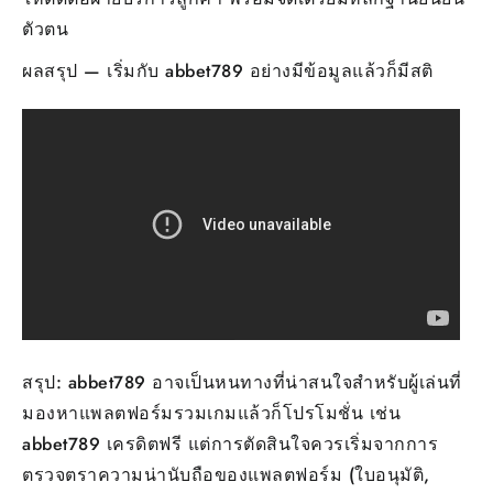
ตัวตน
ผลสรุป — เริ่มกับ abbet789 อย่างมีข้อมูลแล้วก็มีสติ
สรุป: abbet789 อาจเป็นหนทางที่น่าสนใจสำหรับผู้เล่นที่
มองหาแพลตฟอร์มรวมเกมแล้วก็โปรโมชั่น เช่น
abbet789 เครดิตฟรี แต่การตัดสินใจควรเริ่มจากการ
ตรวจตราความน่านับถือของแพลตฟอร์ม (ใบอนุมัติ,