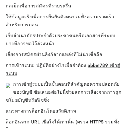
กลเม็ดเพื่อการสมัครที่ราบระรื่น
ใช้ข้อมูลจริงเพื่อการยืนยันตัวตนรวมทั้งความรวดเร็ว
สำหรับการถอน
เก็บสำเนาบัตรประจำตัวประชาชนหรือเอกสารที่ระบบ
บางทีอาจขอไว้ล่วงหน้า
เลี่ยงการสมัครผ่านลิงก์จากแหล่งที่ไม่น่าเชื่อถือ
การเข้าระบบ: ปฏิบัติอย่างไรเมื่อจำต้อง
abbet789 เข้าสู่
ระบบ
การเข้าสู่ระบบเป็นขั้นตอนที่สำคัญต่อความปลอดภัย
ของบัญชี ข้อเสนอต่อไปนี้ช่วยลดการเสี่ยงจากการถูก
ขโมยบัญชีหรือฟิชชิ่ง
แนวทางการล็อกอินโดยสวัสดิภาพ
ล็อกอินจาก URL เชื่อใจได้เท่านั้น (ตรวจ HTTPS รวมทั้ง