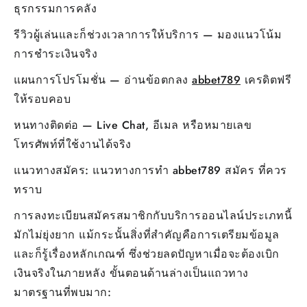
ธุรกรรมการคลัง
รีวิวผู้เล่นและก็ช่วงเวลาการให้บริการ — มองแนวโน้ม
การชำระเงินจริง
แผนการโปรโมชั่น — อ่านข้อตกลง
abbet789
เครดิตฟรี
ให้รอบคอบ
หนทางติดต่อ — Live Chat, อีเมล หรือหมายเลข
โทรศัพท์ที่ใช้งานได้จริง
แนวทางสมัคร: แนวทางการทำ abbet789 สมัคร ที่ควร
ทราบ
การลงทะเบียนสมัครสมาชิกกับบริการออนไลน์ประเภทนี้
มักไม่ยุ่งยาก แม้กระนั้นสิ่งที่สำคัญคือการเตรียมข้อมูล
และก็รู้เรื่องหลักเกณฑ์ ซึ่งช่วยลดปัญหาเมื่อจะต้องเบิก
เงินจริงในภายหลัง ขั้นตอนด้านล่างเป็นแถวทาง
มาตรฐานที่พบมาก: