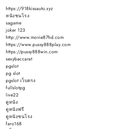
https://918kissauto.xyz
หนังชนโรง
sagame
joker 123
http://www.movie87hd.com
https://www.pussy888play.com
https://pussy888win.com
sexybaccarat
pgslot
pg slot
pgslot เว็บตรง
fullslotpg
live22
ดูหนัง
ดูหนังฟรี
ดูหนังชนโรง
faro168