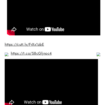
https://cutt.ly/FrXx1zbE
https://t.co/S8cGljnoc4