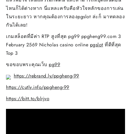
ไหนก็ได้ต่างหาก นี่แหละครับคือหัวใจหลักของการเล่น
ในระยะยาว หากคุณต้องการลองpgslot ล่ะก็ มาทดลอง
กันได้เลย!
เกมสล็อตที่มีค่า RTP สูงที่สุด pg99 ppgheng99.com 3
February 2569 Nicholas casino online
pgslot
ที่ดีที่สุด
Top 3
ขอขอบพระคุณเว็บ
pg99
https://rebrand.ly/ppgheng-99
https://cutly.info/ppgheng-99
https://bitt.to/blrjvo