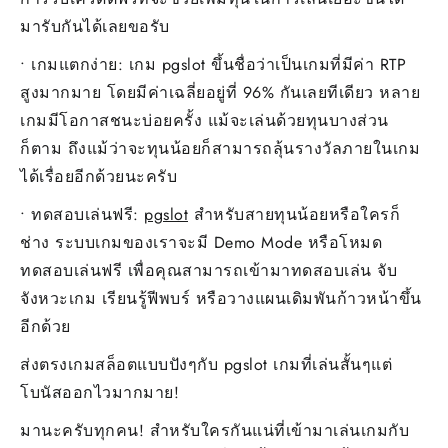
มารับกันได้เลยขอรับ
• เกมแตกง่าย: เกม pgslot ขึ้นชื่อว่าเป็นเกมที่มีค่า RTP
สูงมากมาย โดยมีค่าเฉลี่ยอยู่ที่ 96% กันเลยทีเดียว หลาย
เกมมีโอกาสชนะบ่อยครั้ง แม้จะเล่นด้วยทุนบางส่วน
ก็ตาม ถึงแม้ว่าจะทุนน้อยก็สามารถลุ้นรางวัลภายในเกม
ได้เรื่อยอีกด้วยนะครับ
• ทดสอบเล่นฟรี:
pgslot
สำหรับสายทุนน้อยหรือใครก็
ช่าง ระบบเกมของเราจะมี Demo Mode หรือโหมด
ทดสอบเล่นฟรี เพื่อคุณสามารถเข้ามาทดสอบเล่น จับ
จังหวะเกม เรียนรู้ฟีพบร์ หรือวางแผนเดิมพันก้าวหน้าขึ้น
อีกด้วย
ส่งตรงเกมสล็อตแบบปังๆกับ pgslot เกมที่เล่นสั้นๆแต่
โบนัสออกไวมากมาย!
มานะครับทุกคน! สำหรับใครกันแน่ที่เข้ามาเล่นเกมกับ