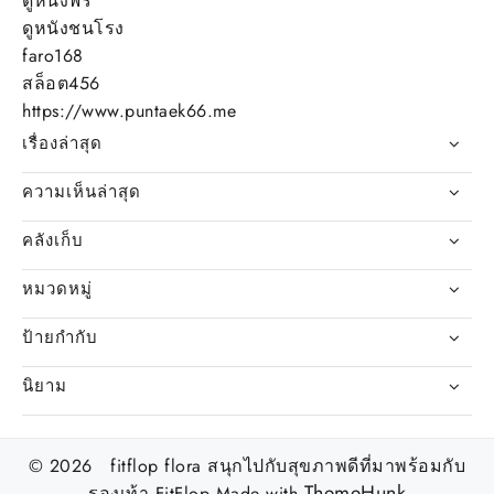
ดูหนังฟรี
ดูหนังชนโรง
faro168
สล็อต456
https://www.puntaek66.me
เรื่องล่าสุด
ความเห็นล่าสุด
คลังเก็บ
หมวดหมู่
ป้ายกำกับ
นิยาม
© 2026 fitflop flora สนุกไปกับสุขภาพดีที่มาพร้อมกับ
ThemeHunk
รองเท้า FitFlop
Made with