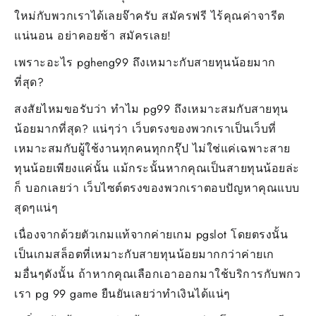
คุณP
ใหม่กับพวกเราได้เลยจ๊าครับ สมัครฟรี ไร้คุณค่าจารีต
Gam
แน่นอน อย่าคอยช้า สมัครเลย!
pgsl
ยิ่ง
เพราะอะไร pgheng99 ถึงเหมาะกับสายทุนน้อยมาก
เล่น
ที่สุด?
ยิ่ง
หรู
สงสัยไหมขอรับว่า ทำไม pg99 ถึงเหมาะสมกับสายทุน
ยิ่ง
บวก
น้อยมากที่สุด? แน่ๆว่า เว็บตรงของพวกเราเป็นเว็บที่
ยิ่ง
เหมาะสมกับผู้ใช้งานทุกคนทุกกรุ๊ป ไม่ใช่แค่เฉพาะสาย
แพง
ทุนน้อยเพียงแค่นั้น แม้กระนั้นหากคุณเป็นสายทุนน้อยล่ะ
Top
71
ก็ บอกเลยว่า เว็บไซต์ตรงของพวกเราตอบปัญหาคุณแบบ
by
สุดๆแน่ๆ
Jasm
pghe
เนื่องจากด้วยตัวเกมแท้จากค่ายเกม pgslot โดยตรงนั้น
8
กัน
เป็นเกมสล็อตที่เหมาะกับสายทุนน้อยมากกว่าค่ายเก
202
มอื่นๆดังนั้น ถ้าหากคุณเลือกเอาออกมาใช้บริการกับพกว
เรา pg 99 game ยืนยันเลยว่าทำเงินได้แน่ๆ