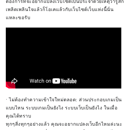
ต้องการที่จะอยากแปลงเว็บไซต์เป็นประจำด้วยเหตุว่ารู้สึก
เพลิดเพลินใจแล้วก็โอเคแล้วกับเว็บไซต์เว็บแห่งนี้นั่น
แหละขอรับ
• ไม่ต้องทำความเข้าใจใหม่ตลอด: ส่วนประกอบเกมเป็น
แบบไหน ระบบเกมเป็นยังไง ระบบเว็บเป็นยังไง ในเมื่อ
คุณได้ทราบ
ทุกๆสิ่งทุกๆอย่างแล้ว คุณจะอยากแปลงเว็บอีกไหมล่ะนะ