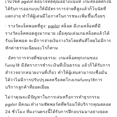
เว็บไซต์ pgslot ตอบโจทย์คุณอย่างแน่แท้ เกมสล็อตตรงนี้
ได้รับการออกแบบให้มีอัตราการจ่ายที่สูงแล้วก็โบนัสที่
แตกง่าย ทำให้ผู้เล่นมีโอกาสในการชนะเพิ่มขึ้นเรื่อยๆ
• รางวัลแจ็คพอตที่สูง:
pgslot
สล็อต มีเกมสล็อตที่มี
รางวัลแจ็คพอตสูงมากมาย เมื่อคุณเล่นเกมสล็อตแล้วได้
รับแจ็คพอต จะมีการจ่ายเงินรางวัลโดยทันทีโดยไม่มีการ
หักค่าธรรมเนียมอะไรก็ตาม
• อัตราการจ่ายที่ชอบธรรม: เกมสล็อตทุกเกมของ
funny18 มีอัตราการชำระเงินที่เป็นธรรม แล้วก็ได้รับการ
สำรวจจากหน่วยงานที่เกี่ยว ทำให้ผู้เล่นสามารถเชื่อมั่น
ได้ว่าไม่มีการปรับปรุงผลหรือคดโกงเกมfunny18การ
บริการลูกค้าที่ยอดเยี่ยม
ไม่ว่าคุณจะมีปัญหาในการเล่นหรือการทำธุรกรรม
pgslot มีคณะทำงานซัพพอร์ตที่พร้อมให้บริการคุณตลอด
24 ชั่วโมง ทีมงานตรงนี้ได้รับการฝึกอบรมมาอย่างยอด