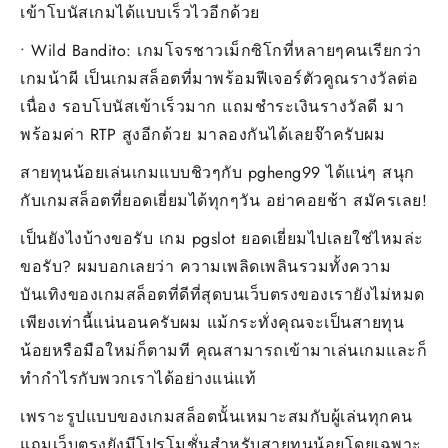
เข้าโบนัสเกมได้แบบเร็วไวอีกด้วย
• Wild Bandito: เกมโจรชาวเม็กซิโกที่หลายๆคนเรียกว่า
เกมน้าผี เป็นเกมสล็อตที่มาพร้อมฟีเจอร์ตัวคูณรางวัลต่อ
เนื่อง รอบโบนัสเข้าเร็วมาก แถมชำระเงินรางวัลดี มา
พร้อมค่า RTP สูงอีกด้วย มาลองกันได้เลยจ๊าครับผม
สายทุนน้อยเล่นเกมแบบชิวๆกับ pgheng99 ได้แน่ๆ สนุก
กับเกมสล็อตที่ยอดเยี่ยมได้ทุกๆวัน อย่าคอยช้า สมัครเลย!
เป็นยังไงบ้างขอรับ เกม pgslot ยอดเยี่ยมไปเลยใช่ไหมล่ะ
ขอรับ? ผมบอกเลยว่า ความเพลิดเพลินรวมทั้งความ
บันเทิงของเกมสล็อตที่ดีที่สุดบนเว็บตรงของเรายังไม่หมด
เพียงเท่านี้แน่นอนครับผม แม้กระทั่งคุณจะเป็นสายทุน
น้อยหรือมือใหม่ก็ตามที คุณสามารถเข้ามาเล่นเกมและก็
ทำกำไรกับพวกเราได้อย่างแน่แท้
เพราะรูปแบบของเกมสล็อตนั้นเหมาะสมกับผู้เล่นทุกคน
แถมเว็บตรงยังมีโปรโมชั่นสำหรับสายทุนน้อยโดยเฉพาะ