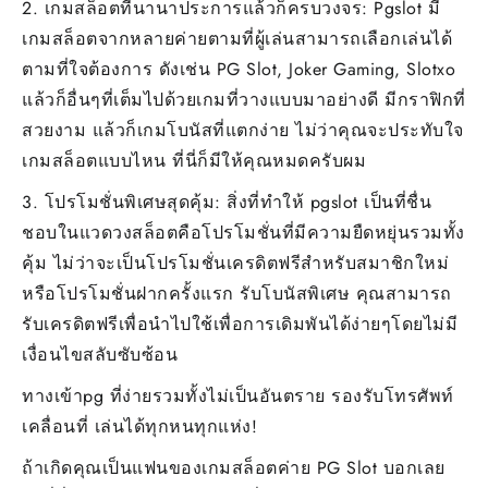
2. เกมสล็อตที่นานาประการแล้วก็ครบวงจร: Pgslot มี
เกมสล็อตจากหลายค่ายตามที่ผู้เล่นสามารถเลือกเล่นได้
ตามที่ใจต้องการ ดังเช่น PG Slot, Joker Gaming, Slotxo
แล้วก็อื่นๆที่เต็มไปด้วยเกมที่วางแบบมาอย่างดี มีกราฟิกที่
สวยงาม แล้วก็เกมโบนัสที่แตกง่าย ไม่ว่าคุณจะประทับใจ
เกมสล็อตแบบไหน ที่นี่ก็มีให้คุณหมดครับผม
3. โปรโมชั่นพิเศษสุดคุ้ม: สิ่งที่ทำให้ pgslot เป็นที่ชื่น
ชอบในแวดวงสล็อตคือโปรโมชั่นที่มีความยืดหยุ่นรวมทั้ง
คุ้ม ไม่ว่าจะเป็นโปรโมชั่นเครดิตฟรีสำหรับสมาชิกใหม่
หรือโปรโมชั่นฝากครั้งแรก รับโบนัสพิเศษ คุณสามารถ
รับเครดิตฟรีเพื่อนำไปใช้เพื่อการเดิมพันได้ง่ายๆโดยไม่มี
เงื่อนไขสลับซับซ้อน
ทางเข้าpg ที่ง่ายรวมทั้งไม่เป็นอันตราย รองรับโทรศัพท์
เคลื่อนที่ เล่นได้ทุกหนทุกแห่ง!
ถ้าเกิดคุณเป็นแฟนของเกมสล็อตค่าย PG Slot บอกเลย