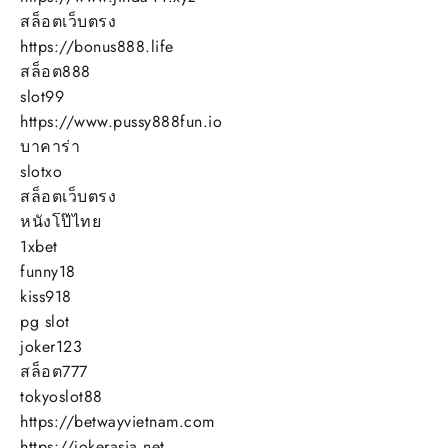
สล็อตเว็บตรง
https://bonus888.life
สล็อต888
slot99
https://www.pussy888fun.io
บาคาร่า
slotxo
สล็อตเว็บตรง
หนังโป๊ไทย
1xbet
funny18
kiss918
pg slot
joker123
สล็อต777
tokyoslot88
https://betwayvietnam.com
https://jokerasia.net