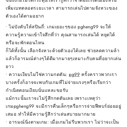
ของเกมไม่ได้กระตุ้นให้เรารู้สึกว่าจำต้องเร่งตนเองหรือ
เพิ่มเบทตลอดระยะเวลา สามารถเล่นไปตามจังหวะของ
ตัวเองได้ตามอยาก
• ไม่บังคับให้สปินถี่: เกมเยอะๆของ pgheng99 จะให้
ความรู้ความเข้าใจสึกที่ว่า คุณสามารถเล่นได้ หยุดได้
หรือจะพักตอนไหน
ก็ได้ทั้งนั้น เลือกจังหวะด้วยตัวเองได้เลย ช่วยลดความล้า
แล้วก็อารมณ์ต่างๆได้ดีมากมายๆเหมาะกับคนที่อยากเล่น
ยาว
• ความเงียบไม่ใช่ความกดดัน:
pg99
ครั้งคราวพวกเรา
บางครั้งก็อาจจะพบกับเกมที่ไม่จ่ายแรงๆหรือเรียกว่า
กำเนิดตอนเงียบนั่นแหละขอรับ
แม้กระนั้นเราจะไม่รู้สึกกดดันเลย เพราะเหตุว่า
เกมpgheng99 จะมีการคืนเล็กๆหรือการจ่ายฟีพบร์ย่อยอยู่
เสมอ ทำให้มีความรู้สึกว่าเล่นสบายมากมาย
• อารมณ์นิ่งตามเกม: เมื่อเกมไม่รีบพวกเรา ไม่ว่าจะเป็น