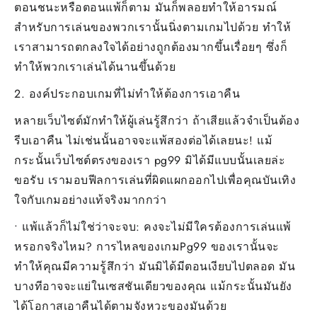
ตอนชนะหรือตอนแพ้ก็ตาม มันก็พลอยทำให้อารมณ์
สำหรับการเล่นของพวกเรานั้นนิ่งตามเกมไปด้วย ทำให้
เราสามารถตกลงใจได้อย่างถูกต้องมากขึ้นเรื่อยๆ ซึ่งก็
ทำให้พวกเราเล่นได้นานขึ้นด้วย
2. องค์ประกอบเกมที่ไม่ทำให้ต้องการเอาคืน
หลายเว็บไซต์มักทำให้ผู้เล่นรู้สึกว่า ถ้าเสียแล้วจำเป็นต้อง
รีบเอาคืน ไม่เช่นนั้นอาจจะแพ้สองต่อได้เลยนะ! แม้
กระนั้นเว็บไซต์ตรงของเรา pg99 มิได้มีแบบนั้นเลยล่ะ
ขอรับ เรามอบฟีลการเล่นที่ผิดแผกออกไปเพื่อคุณบันเทิง
ใจกับเกมอย่างแท้จริงมากกว่า
• แพ้แล้วก็ไม่ใช่ว่าจะจบ: คงจะไม่มีใครต้องการเล่นแพ้
หรอกจริงไหม? การไหลของเกมPg99 ของเรานั้นจะ
ทำให้คุณมีความรู้สึกว่า มันมิได้มีตอนเงียบไปตลอด มัน
บางทีอาจจะแย่ในเซสชันเดียวของคุณ แม้กระนั้นมันยัง
ได้โอกาสเอาคืนได้ตามจังหวะของมันด้วย