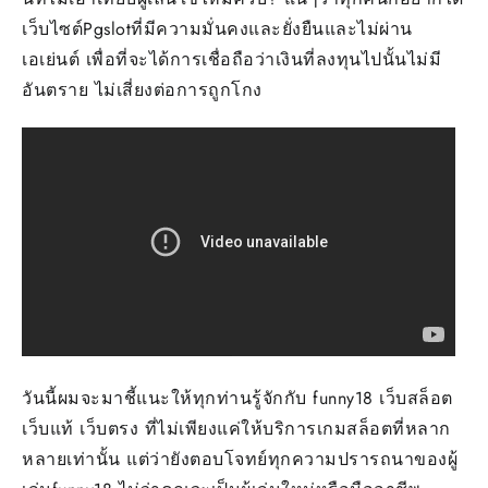
pgsl
เว็บไซต์Pgslotที่มีความมั่นคงและยั่งยืนและไม่ผ่าน
ทดล
เล่น
เอเย่นต์ เพื่อที่จะได้การเชื่อถือว่าเงินที่ลงทุนไปนั้นไม่มี
Top
อันตราย ไม่เสี่ยงต่อการถูกโกง
27
by
Brai
funn
funn
วันนี้ผมจะมาชี้แนะให้ทุกท่านรู้จักกับ funny18 เว็บสล็อต
เว็บแท้ เว็บตรง ที่ไม่เพียงแค่ให้บริการเกมสล็อตที่หลาก
หลายเท่านั้น แต่ว่ายังตอบโจทย์ทุกความปรารถนาของผู้