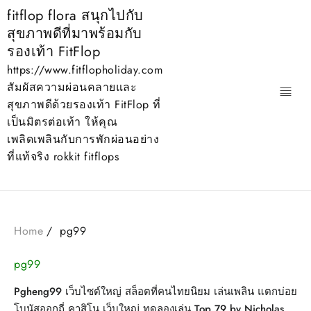
Skip
fitflop flora สนุกไปกับ
to
สุขภาพดีที่มาพร้อมกับ
content
รองเท้า FitFlop
https://www.fitflopholiday.com
สัมผัสความผ่อนคลายและ
สุขภาพดีด้วยรองเท้า FitFlop ที่
เป็นมิตรต่อเท้า ให้คุณ
เพลิดเพลินกับการพักผ่อนอย่าง
ที่แท้จริง rokkit fitflops
Home
pg99
pg99
Pgheng99 เว็บไซต์ใหญ่ สล็อตที่คนไทยนิยม เล่นเพลิน แตกบ่อย
โบนัสออกถี่ คาสิโน เว็บใหญ่ ทดลองเล่น Top 79 by Nicholas