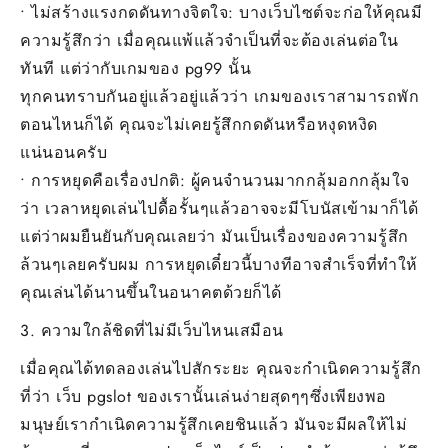
• ไม่สร้างแรงกดดันทางจิตใจ: บางเว็บไซต์จะก่อให้คุณมี
ความรู้สึกว่า เมื่อคุณแพ้แล้วจำเป็นที่จะต้องเล่นต่อใน
ทันที แต่ว่ากับเกมของ pg99 นั้น
ทุกคนทราบกันอยู่แล้วอยู่แล้วว่า เกมของเราสามารถพัก
ตอนไหนก็ได้ คุณจะไม่เคยรู้สึกกดดันหรือหงุดหงิด
แน่นอนครับ
• การหยุดคือเรื่องปกติ: ผู้คนจำนวนมากกลุ้มอกกลุ้มใจ
ว่า เวลาหยุดเล่นไปดื้อรั้นๆแล้วอาจจะมีโบนัสเข้ามาก็ได้
แต่ว่าผมยืนยันกับคุณเลยว่า มันเป็นเรื่องของความรู้สึก
ล้วนๆเลยครับผม การหยุดเดี๋ยวนี้บางทีอาจสำเร็จที่ทำให้
คุณเล่นได้นานขึ้นในอนาคตด้วยก็ได้
3. ความใกล้ชิดที่ไม่มีเว็บไหนเสมือน
เมื่อคุณได้ทดลองเล่นไปสักระยะ คุณจะกำเนิดความรู้สึก
ที่ว่า เว็บ pgslot ของเรานั้นเล่นง่ายสุดๆๆซึ่งเพียงพอ
มนุษย์เรากำเนิดความรู้สึกเคยชินแล้ว มันจะมีผลให้ไม่