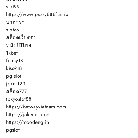
slot99
https://www.pussy888fun.io
บาคาร่า
slotxo
สล็อตเว็บตรง
หนังโป๊ไทย
1xbet
funny18
kiss918
pg slot
joker123
สล็อต777
tokyoslot88
https://betwayvietnam.com
https://jokerasia.net
https://moodeng.in
pgslot