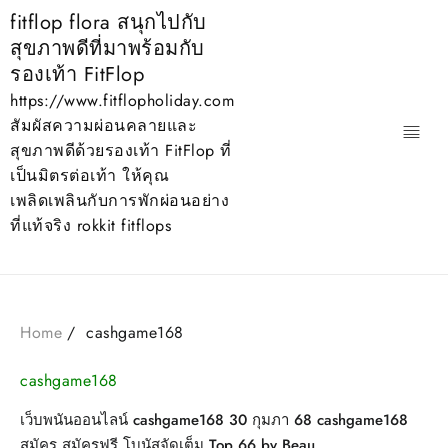
Skip
fitflop flora สนุกไปกับ
to
สุขภาพดีที่มาพร้อมกับ
content
รองเท้า FitFlop
https://www.fitflopholiday.com
สัมผัสความผ่อนคลายและ
สุขภาพดีด้วยรองเท้า FitFlop ที่
เป็นมิตรต่อเท้า ให้คุณ
เพลิดเพลินกับการพักผ่อนอย่าง
ที่แท้จริง rokkit fitflops
Home
cashgame168
cashgame168
เว็บพนันออนไลน์ cashgame168 30 กุมภา 68 cashgame168
สมัคร สมัครฟรี โบนัสจัดเต็ม Top 66 by Beau