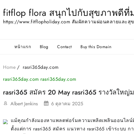
Skip
fitflop flora สนุกไปกับสุขภาพดีที
to
content
https://www.fitflopholiday.com สัมผัสความผ่อนคลายและสุขภาพด
หน้าแรก
Blog
Contact
Buy this Domain
Home
rasri365day.com
rasri365day.com
rasri365day.com
rasri365 สมัคร 20 May rasri365 รางวัลใหญ่ม
Albert Jenkins
6 ตุลาคม 2025
แม้คุณกำลังมองหาแพลตฟอร์มความเพลิดเพลินออนไลน์ที่คร
ตั้งแต่การ rasri365 สมัคร แนวทาง rasri365 เข้าระบบ กา