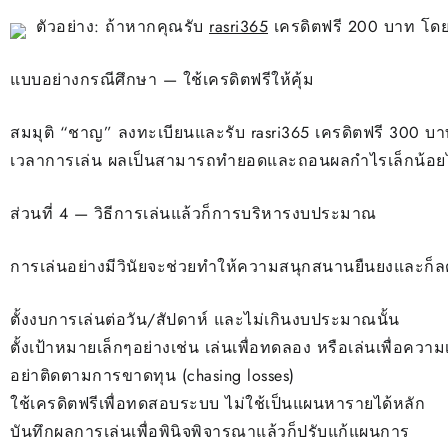
ตัวอย่าง: ถ้าหากคุณรับ
rasri365
เครดิตฟรี 200 บาท โดยม
แบบอย่างกรณีศึกษา — ใช้เครดิตฟรีให้คุ้ม
สมมุติ “ชาญ” ลงทะเบียนและรับ rasri365 เครดิตฟรี 300 บาท โ
เวลาการเล่น ผลเป็นสามารถทำยอดและถอนผลกำไรเล็กน้อยได้
ส่วนที่ 4 — วิธีการเล่นแล้วก็การบริหารงบประมาณ
การเล่นอย่างมีวินัยจะช่วยทำให้ความสนุกสนานยืนยงและก็ล
ตั้งงบการเล่นต่อวัน/สัปดาห์ และไม่เกินงบประมาณนั้น
ตั้งเป้าหมายเล็กๆอย่างเช่น เล่นเพื่อทดลอง หรือเล่นเพื่อความ
อย่าติดตามการขาดทุน (chasing losses)
ใช้เครดิตฟรีเพื่อทดสอบระบบ ไม่ใช้เป็นแผนหารายได้หลัก
บันทึกผลการเล่นเพื่อพินิจพิจารณาแล้วก็ปรับแก้แผนการ