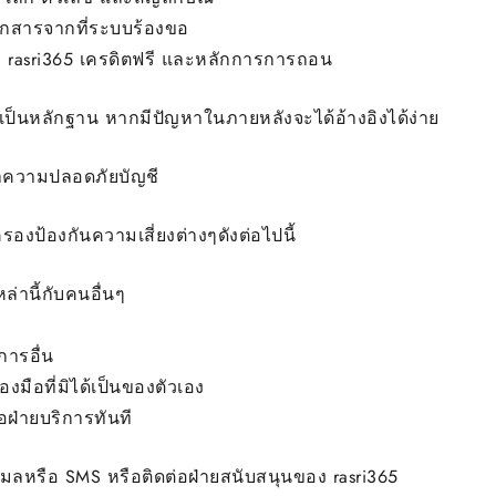
อกสารจากที่ระบบร้องขอ
ับ rasri365 เครดิตฟรี และหลักการการถอน
เป็นหลักฐาน หากมีปัญหาในภายหลังจะได้อ้างอิงได้ง่าย
าความปลอดภัยบัญชี
องป้องกันความเสี่ยงต่างๆดังต่อไปนี้
หล่านี้กับคนอื่นๆ
การอื่น
งมือที่มิได้เป็นของตัวเอง
อฝ่ายบริการทันที
นอีเมลหรือ SMS หรือติดต่อฝ่ายสนับสนุนของ rasri365