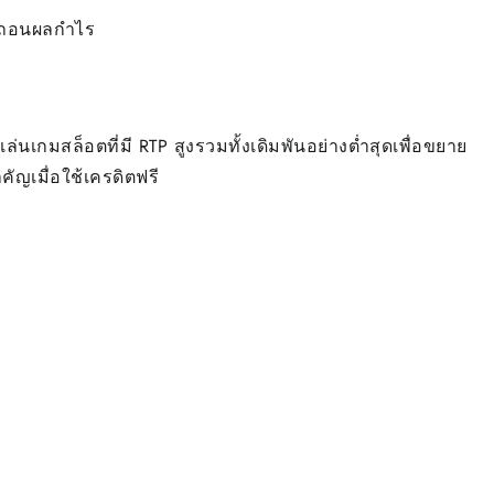
ิ์ถอนผลกำไร
นเกมสล็อตที่มี RTP สูงรวมทั้งเดิมพันอย่างต่ำสุดเพื่อขยาย
ญเมื่อใช้เครดิตฟรี