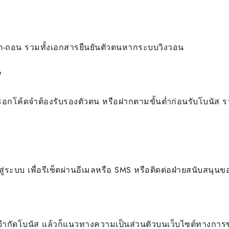
บฝาก-ถอน รวมทั้งเอกสารยืนยันตัวตนหากระบบวิงวอน
?
กโค้ดจำต้องรับรองตัวตน หรือฝากตามขั้นต่ำก่อนรับโบนัส รวมทั
าสู่ระบบ เพื่อรีเซ็ตผ่านอีเมลหรือ SMS หรือติดต่อฝ่ายสนับสนุ
จำกัดโบนัส แล้วก็แนวทางความเป็นส่วนตัวบนเว็บไซต์ทางการขอ