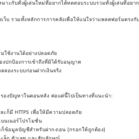
 เหมาะกับทั้งผู้เล่นใหม่ที่อยากได้ทดสอบระบบรวมทั้งผู้เล่นที่อ
งเว็บ รวมทั้งหลักการการคลังเพื่อให้แน่ใจว่าแพลตฟอร์มตรงกั
ิ่มใช้งานได้อย่างปลอดภัย
องปกป้องการเข้าถึงที่มิได้รับอนุญาต
 ทดลองระบบก่อนฝากเงินจริง
ครองปัญหาในตอนหลัง ต่อแต่นี้ไปเป็นทางที่แนะนำ:
ละก็มี HTTPS เพื่อให้มีความปลอดภัย
แบนเนอร์โปรโมชั่น
ละก็ข้อมูลบัญชีสำหรับฝาก-ถอน (กรอกให้ถูกต้อง)
่-เล็ก ตัวเลข และสัญลักษณ์