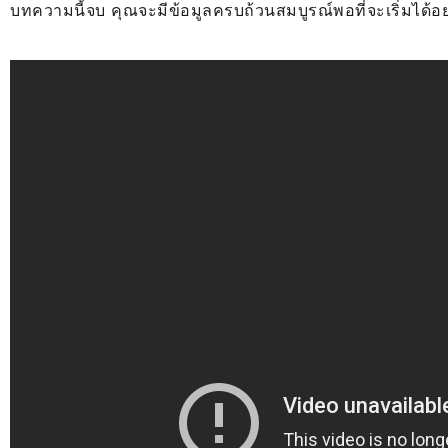
บทความนี้จบ คุณจะมีข้อมูลครบถ้วนสมบูรณ์พอที่จะเริ่มได้อย