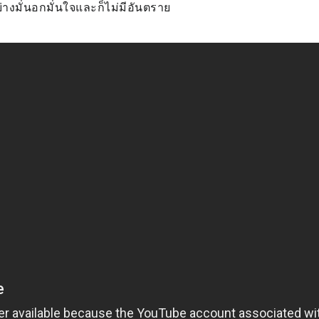
่างมั่นอกมั่นใจและก็ไม่มีอันตราย