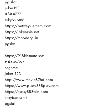
pg slot
joker123
สล็อต777
tokyoslot88
https://betwayvietnam.com
https://jokerasia.net
https://moodeng.in
pgslot
https://918kissauto.xyz
หนังชนโรง
sagame
joker 123
http://www.movie87hd.com
https://www.pussy888play.com
https://pussy888win.com
sexybaccarat
pgslot