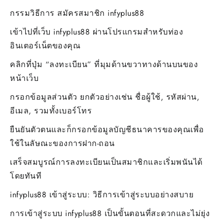
แสด
กรรมวิธีการ สมัครสมาชิก infyplus88
Top
47
เข้าไปที่เว็บ infyplus88 ผ่านโปรแกรมสำหรับท่อง
by
Alet
อินเตอร์เน็ตของคุณ
คลิกที่ปุ่ม “ลงทะเบียน” ที่มุมด้านขวาทางด้านบนของ
หน้าเว็บ
กรอกข้อมูลส่วนตัว ยกตัวอย่างเช่น ชื่อผู้ใช้, รหัสผ่าน,
อีเมล, รวมทั้งเบอร์โทร
ยืนยันตัวตนและก็กรอกข้อมูลบัญชีธนาคารของคุณเพื่อ
ใช้ในลัษณะของการฝาก-ถอน
เสร็จสมบูรณ์การลงทะเบียนเป็นสมาชิกและเริ่มพนันได้
โดยทันที
infyplus88 เข้าสู่ระบบ: วิธีการเข้าสู่ระบบอย่างสบาย
การเข้าสู่ระบบ infyplus88 เป็นขั้นตอนที่สะดวกและไม่ยุ่ง