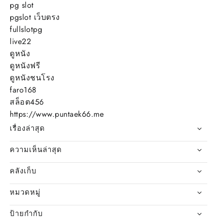
pg slot
pgslot เว็บตรง
fullslotpg
live22
ดูหนัง
ดูหนังฟรี
ดูหนังชนโรง
faro168
สล็อต456
https://www.puntaek66.me
เรื่องล่าสุด
ความเห็นล่าสุด
คลังเก็บ
หมวดหมู่
ป้ายกำกับ