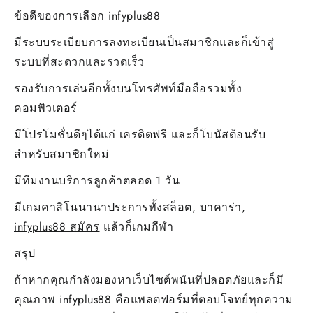
ข้อดีของการเลือก infyplus88
มีระบบระเบียบการลงทะเบียนเป็นสมาชิกและก็เข้าสู่
ระบบที่สะดวกและรวดเร็ว
รองรับการเล่นอีกทั้งบนโทรศัพท์มือถือรวมทั้ง
คอมพิวเตอร์
มีโปรโมชั่นดีๆได้แก่ เครดิตฟรี และก็โบนัสต้อนรับ
สำหรับสมาชิกใหม่
มีทีมงานบริการลูกค้าตลอด 1 วัน
มีเกมคาสิโนนานาประการทั้งสล็อต, บาคาร่า,
infyplus88 สมัคร
แล้วก็เกมกีฬา
สรุป
ถ้าหากคุณกำลังมองหาเว็บไซต์พนันที่ปลอดภัยและก็มี
คุณภาพ infyplus88 คือแพลตฟอร์มที่ตอบโจทย์ทุกความ