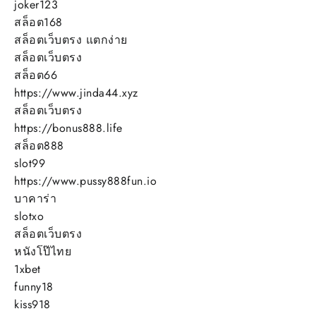
joker123
สล็อต168
สล็อตเว็บตรง แตกง่าย
สล็อตเว็บตรง
สล็อต66
https://www.jinda44.xyz
สล็อตเว็บตรง
https://bonus888.life
สล็อต888
slot99
https://www.pussy888fun.io
บาคาร่า
slotxo
สล็อตเว็บตรง
หนังโป๊ไทย
1xbet
funny18
kiss918