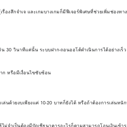
ู้เรื่องสึกจำเจ และเกมบางเกมก็มีฟีเจอร์พิเศษที่ช่วยเพิ่มช่องท
เกิน 30 วินาทีแค่นั้น ระบบฝาก-ถอนออโต้ดำเนินการได้อย่างเร
ยาก หรือมีเงื่อนไขซับซ้อน
เล่นด้วยงบเพียงแค่ 10-20 บาทก็ยังได้ หรือถ้าต้องการเล่นหนัก
ำให้ไม่จำเป็นต้องมีบัญชีธนาคารอะไรก็ตามสามารถโอนเงินเข้า