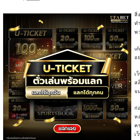
สิ
ท
พว
uf
อย
เว
สล
จน
ก่
หล
คร
เว