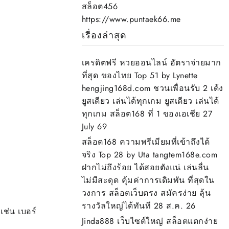
สล็อต456
https://www.puntaek66.me
เรื่องล่าสุด
เครดิตฟรี หวยออนไลน์ อัตราจ่ายมาก
ที่สุด ของไทย Top 51 by Lynette
hengjing168d.com ชวนเพื่อนรับ 2 เด้ง
ยูสเดียว เล่นได้ทุกเกม ยูสเดียว เล่นได้
ทุกเกม สล็อต168 ที่ 1 ของเอเชีย 27
July 69
สล็อต168 ความพรีเมียมที่เข้าถึงได้
จริง Top 28 by Uta tangtem168e.com
ฝากไม่ถึงร้อย ได้สอยตังแน่ เล่นลื่น
ไม่มีสะดุด คุ้มค่าการเดิมพัน ที่สุดใน
วงการ สล็อตเว็บตรง สมัครง่าย ลุ้น
รางวัลใหญ่ได้ทันที 28 ส.ค. 26
เช่น เบอร์
Jinda888 เว็บไซต์ใหญ่ สล็อตแตกง่าย