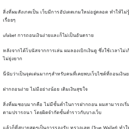
สิ่งที่ผมสังเกตเป็น เว็บมีการอัปเดตเกมใหม่อยู่ตลอด ทำให้ไม่ร
เรื่อยๆ
ufabet การถอนเงินง่ายและก็ไม่เป็นอันตราย
หลังจากได้โบนัสจากการเล่น ผมลองเบิกเงินดู ซึ่งใช้เวลาไม่
ไม่ยุ่งยาก
นี่นับว่าเป็นจุดเด่นมากๆสำหรับคนที่เคยพบเว็บไซต์ที่ถอนเงิน
ฝากถอนง่าย ไม่มีอย่างน้อย เติมเงินสุขใจ
สิ่งที่ผมชอบมากคือ ไม่มีขั้นต่ำในการฝากถอน ผมสามารถเริ่ม
ตามปรารถนา โดยผิดจำกัดขั้นต่ำราวกับบางเว็บ
แล้วก็ที่สบายสุดๆเป็นการรองรับ ทรูวอเลท (True Wallet) ท