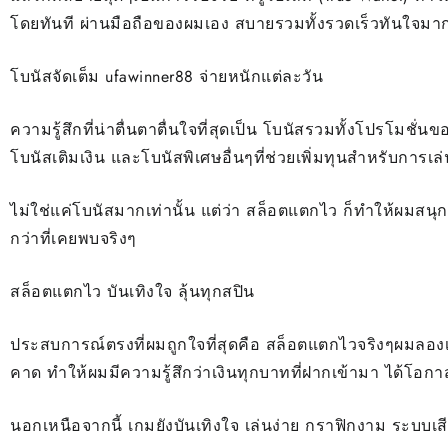
โดยทันที ผ่านมือถือของผมเอง สบายรวมทั้งรวดเร็วทันใจมา
โบนัสจัดเต็ม ufawinner88 จ่ายหนักแต่ละวัน
ความรู้สึกที่น่าตื่นตาตื่นใจที่สุดเป็น โบนัสรวมทั้งโปรโมชั่น
โบนัสเติมเงิน และโบนัสพิเศษอื่นๆที่ช่วยเพิ่มทุนสำหรับการเ
ไม่ใช่แค่โบนัสมากเท่านั้น แต่ว่า สล็อตแตกไว ก็ทำให้ผมสนุ
กว่าที่เคยพบจริงๆ
สล็อตแตกไว บันเทิงใจ ลุ้นทุกสปิน
ประสบการณ์ตรงที่ผมถูกใจที่สุดคือ สล็อตแตกไวจริงๆผมลอง
คาด ทำให้ผมมีความรู้สึกว่าเงินทุกบาทที่ฝากเข้ามา ได้โอกา
นอกเหนือจากนี้ เกมยังบันเทิงใจ เล่นง่าย กราฟิกงาม ระบบเสี