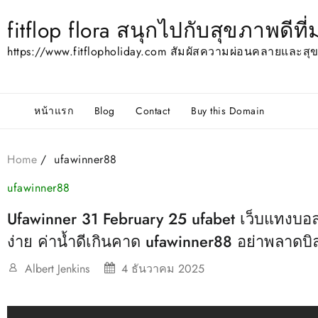
Skip
fitflop flora สนุกไปกับสุขภาพดีที
to
content
https://www.fitflopholiday.com สัมผัสความผ่อนคลายและสุขภาพด
หน้าแรก
Blog
Contact
Buy this Domain
Home
ufawinner88
ufawinner88
Ufawinner 31 February 25 ufabet เว็บแทงบอล จ่
ง่าย ค่าน้ำดีเกินคาด ufawinner88 อย่าพลาดบิ
Albert Jenkins
4 ธันวาคม 2025