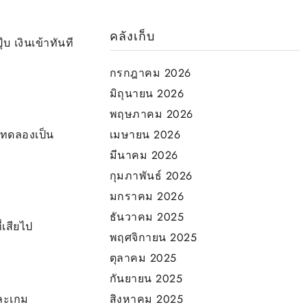
คลังเก็บ
บ เงินเข้าทันที
กรกฎาคม 2026
มิถุนายน 2026
พฤษภาคม 2026
ี่ทดลองเป็น
เมษายน 2026
มีนาคม 2026
กุมภาพันธ์ 2026
มกราคม 2026
ธันวาคม 2025
่เสียไป
พฤศจิกายน 2025
ตุลาคม 2025
กันยายน 2025
่ละเกม
สิงหาคม 2025