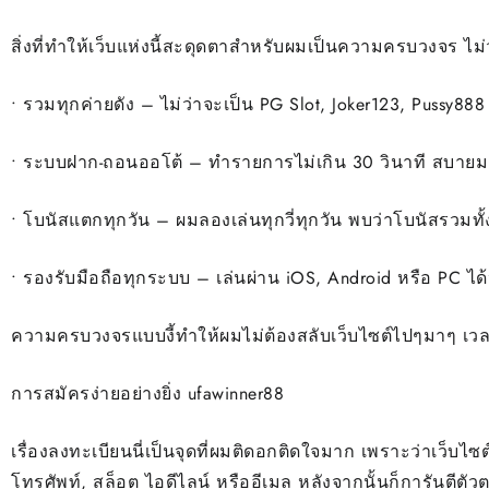
สิ่งที่ทำให้เว็บแห่งนี้สะดุดตาสำหรับผมเป็นความครบวงจร ไม่
• รวมทุกค่ายดัง – ไม่ว่าจะเป็น PG Slot, Joker123, Pussy88
• ระบบฝาก-ถอนออโต้ – ทำรายการไม่เกิน 30 วินาที สบาย
• โบนัสแตกทุกวัน – ผมลองเล่นทุกวี่ทุกวัน พบว่าโบนัสรวมทั้ง
• รองรับมือถือทุกระบบ – เล่นผ่าน iOS, Android หรือ PC ไ
ความครบวงจรแบบงี้ทำให้ผมไม่ต้องสลับเว็บไซต์ไปๆมาๆ เวล
การสมัครง่ายอย่างยิ่ง ufawinner88
เรื่องลงทะเบียนนี่เป็นจุดที่ผมติดอกติดใจมาก เพราะว่าเว็บไซต
โทรศัพท์,
สล็อต
ไอดีไลน์ หรืออีเมล หลังจากนั้นก็การันตีตัวต