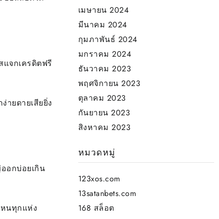
เมษายน 2024
มีนาคม 2024
กุมภาพันธ์ 2024
มกราคม 2024
นัสแจกเครดิตฟรี
ธันวาคม 2023
พฤศจิกายน 2023
ตุลาคม 2023
่ายดายเสียยิ่ง
กันยายน 2023
สิงหาคม 2023
หมวดหมู่
่ออกบ่อยเกิน
123xos.com
13satanbets.com
กหนทุกแห่ง
168 สล็อต