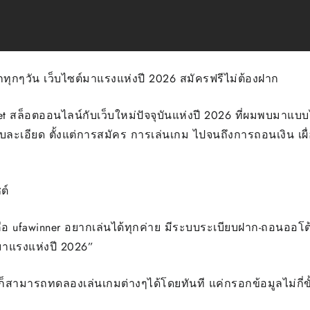
ทุกๆวัน เว็บไซต์มาแรงแห่งปี 2026 สมัครฟรีไม่ต้องฝาก
 สล็อตออนไลน์กับเว็บใหม่ปัจจุบันแห่งปี 2026 ที่ผมพบมาแบบไม่
บละเอียด ตั้งแต่การสมัคร การเล่นเกม ไปจนถึงการถอนเงิน เผ
ต์
คือ ufawinner อยากเล่นได้ทุกค่าย มีระบบระเบียบฝาก-ถอนออโต้ 
ต์มาแรงแห่งปี 2026”
่อนก็สามารถทดลองเล่นเกมต่างๆได้โดยทันที แค่กรอกข้อมูลไม่กี่ข