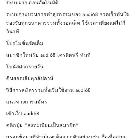
ระบบฝาก-ถอนอัตโนมัติ
ระบ
มั่นค
ระบบกระบวนการทำธุรกรรมของ audi68 รวดเร็วทันใจ
จ่าย
จริง
รองรับทุกธนาคารรวมทั้งวอลเล็ต ใช้เวลาเพียงแต่ไม่กี่
100
วินาที
หนัก
กว่า
โปรโมชั่นจัดเต็ม
ทุก
ที่
สมาชิกใหม่รับ audi68 เครดิตฟรี ทันที
ที่
คุณ
โบนัสฝากรายวัน
เคย
เจอ
คืนยอดเสียทุกสัปดาห์
Top
63
วิธีการสมัครรวมทั้งเริ่มใช้งาน audi68
by
Sol
แนวทางการสมัคร
เข้าเว็บ audi68
คลิกปุ่ม “ลงทะเบียนเป็นสมาชิก”
กรอกข้อมูลที่จำเป็นจะต้อง ยกตัวอย่างเช่น ชื่อ-ชื่อสกุล