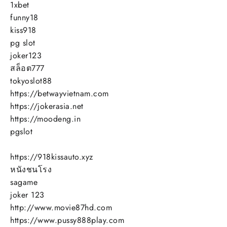
1xbet
funny18
kiss918
pg slot
joker123
สล็อต777
tokyoslot88
https://betwayvietnam.com
https://jokerasia.net
https://moodeng.in
pgslot
https://918kissauto.xyz
หนังชนโรง
sagame
joker 123
http://www.movie87hd.com
https://www.pussy888play.com