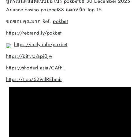
สูตรเล่นสล็อตแบบมือโปร pokbet88 30 December 2025
Arianne casino pokebet88 แตกหนัก Top 15
ขอขอบคุณมาก Ref.
pokbet
https://rebrand.ly/pokbet
https://cutly.info/pokbet
https://bitt.to/apj0jw
https://shorturl.asia/CAfFl
https://t.co/529nlREbmb