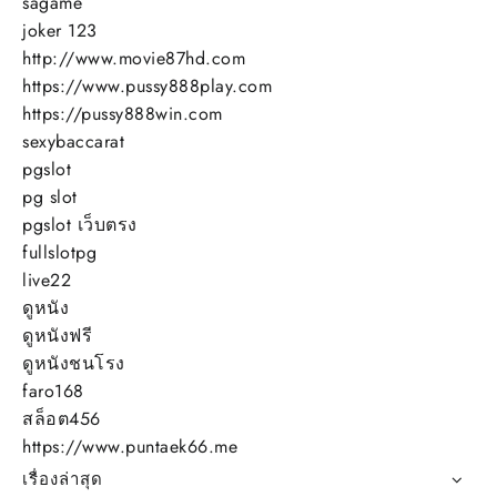
sagame
joker 123
http://www.movie87hd.com
https://www.pussy888play.com
https://pussy888win.com
sexybaccarat
pgslot
pg slot
pgslot เว็บตรง
fullslotpg
live22
ดูหนัง
ดูหนังฟรี
ดูหนังชนโรง
faro168
สล็อต456
https://www.puntaek66.me
เรื่องล่าสุด