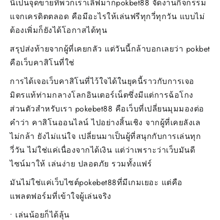
นี่เป็นจุดขายที่พวกเราเลิฟมากpokbet88 จัดงานกิจกรรม
แจกเครดิตตลอด คือมีอะไรให้เล่นฟรีทุกวี่ทุกวัน แบบไม่
ต้องเพิ่มก็ยังได้โอกาสได้ทุน
สรุปส่งท้ายจากผู้ที่เคยกลัว แต่วันนี้กล้าบอกเลยว่า pokbet
คือเว็บคาสิโนที่ใช่
การได้เจอเว็บคาสิโนที่ไว้ใจได้ในยุคนี้ราวกับการเจอ
มิตรแท้ท่ามกลางโลกอินเตอร์เน็ตซึ่งมีแต่การฉ้อโกง
ส่วนตัวสำหรับเรา pokebet88 คือเว็บที่เปลี่ยนมุมมองต่อ
คำว่า คาสิโนออนไลน์ ไปอย่างสิ้นเชิง จากผู้ที่เคยลังเล
ไม่กล้า ยังไม่แน่ใจ เปลี่ยนมาเป็นผู้ที่สนุกกับการเล่นทุก
วี่วัน ไม่ใช่แค่เนื่องจากได้เงิน แต่ว่าเพราะว่าเว็บมันดี
ไซน์มาให้ เล่นง่าย ปลอดภัย รวมทั้งแฟร์
มันไม่ใช่แค่เว็บไซต์pokebet88ที่มีเกมเยอะ แต่คือ
แพลตฟอร์มที่เข้าใจผู้เล่นจริง
• เล่นน้อยก็ได้ลุ้น