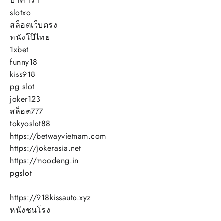
บาคาร่า
slotxo
สล็อตเว็บตรง
หนังโป๊ไทย
1xbet
funny18
kiss918
pg slot
joker123
สล็อต777
tokyoslot88
https://betwayvietnam.com
https://jokerasia.net
https://moodeng.in
pgslot
https://918kissauto.xyz
หนังชนโรง