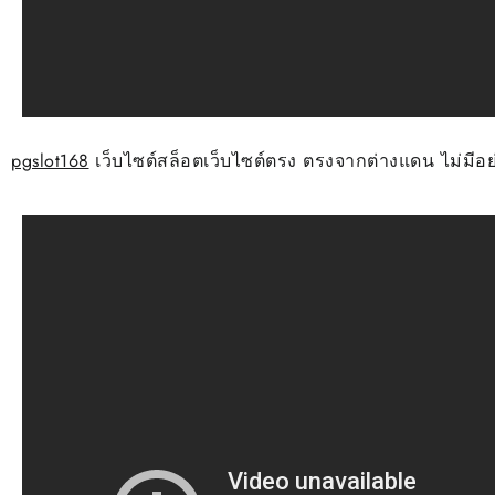
pgslot168
เว็บไซต์สล็อตเว็บไซต์ตรง ตรงจากต่างแดน ไม่มีอย่