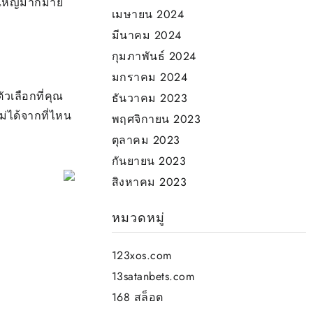
ัลใหญ่มากมาย
เมษายน 2024
มีนาคม 2024
กุมภาพันธ์ 2024
มกราคม 2024
ัวเลือกที่คุณ
ธันวาคม 2023
ม่ได้จากที่ไหน
พฤศจิกายน 2023
ตุลาคม 2023
กันยายน 2023
สิงหาคม 2023
หมวดหมู่
123xos.com
13satanbets.com
168 สล็อต