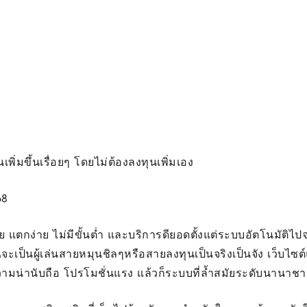
เพิ่มขึ้นเรื่อยๆ โดยไม่ต้องลงทุนเพิ่มเอง
68
 แตกง่าย ไม่มีขั้นต่ำ และบริการดียอดตั้งแต่ระบบอัตโนมัติไป
จะเป็นผู้เล่นสายหมุนชิลๆหรือสายลงทุนเป็นจริงเป็นจัง เว็บไซต์
ความน่านับถือ โปรโมชั่นแรง แล้วก็ระบบที่ล้ำสมัยระดับนานาชา