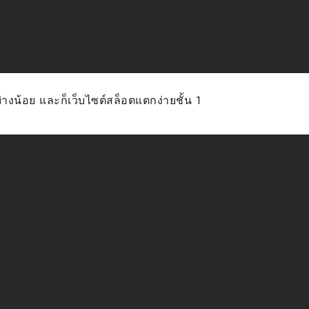
างน้อย และก็เว็บไซต์สล็อตแตกง่ายชั้น 1