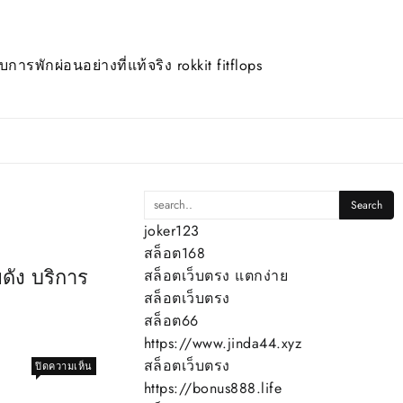
ารพักผ่อนอย่างที่แท้จริง rokkit fitflops
joker123
สล็อต168
ดัง บริการ
สล็อตเว็บตรง แตกง่าย
สล็อตเว็บตรง
สล็อต66
https://www.jinda44.xyz
สล็อตเว็บตรง
บน
ปิดความเห็น
Tangtem168
https://bonus888.life
7