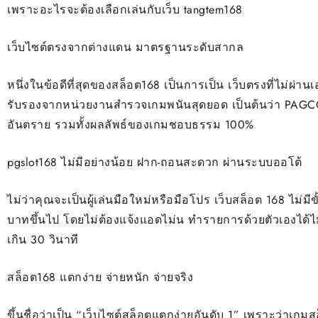
เพราะอะไรจะต้องเลือกเล่นกับเว็บ tangtem168
เว็บไซต์ตรงจากต่างแดน มาตรฐานระดับสากล
หนึ่งในข้อดีที่สุดของสล็อต168 เป็นการเป็น เว็บตรงที่ไม่ผ
รับรองจากหน่วยงานสำรวจเกมพนันสุดยอด เป็นต้นว่า PAG
อันตราย รวมทั้งผลลัพธ์ของเกมชอบธรรม 100%
pgslot168 ไม่มีอย่างน้อย ฝาก-ถอนสะดวก ผ่านระบบออโต้
ไม่ว่าคุณจะเป็นผู้เล่นมือใหม่หรือมือโปร เว็บสล็อต 168 ไม่มี
บาทขึ้นไป โดยไม่ต้องแจ้งแอดไม่น ทำรายการด้วยตัวเองได้ไม
เกิน 30 วินาที
สล็อต168 แตกง่าย จ่ายหนัก จ่ายจริง
ขึ้นชื่อว่าเป็น “เว็บไซต์สล็อตแตกง่ายอันดับ 1” เพราะว่าเกม