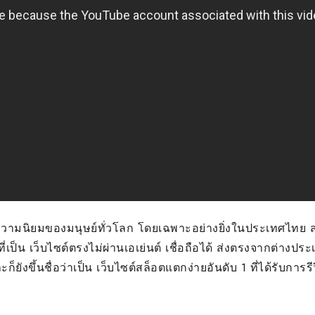
บความนิยมของมนุษย์ทั่วโลก โดยเฉพาะอย่างยิ่งในประเทศไทย ส
นที่เป็น เว็บไซต์ตรงไม่ผ่านเอเย่นต์ เชื่อถือได้ ส่งตรงจากต่างประ
็ยังขึ้นชื่อว่าเป็น เว็บไซต์สล็อตแตกง่ายอันดับ 1 ที่ได้รับการรี