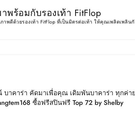
่มาพร้อมกับรองเท้า FitFlop
ีด้วยรองเท้า FitFlop ที่เป็นมิตรต่อเท้า ให้คุณเพลิดเพลินกับก
บาคาร่า คัดมาเพื่อคุณ เดิมพันบาคาร่า ทุกค่าย
angtem168 ซื้อฟรีสปินฟรี Top 72 by Shelby