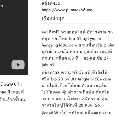
สล็อต456
https://www.puntaek66.me
เรื่องล่าสุด
เครดิตฟรี หวยออนไลน์ อัตราจ่ายมาก
ที่สุด ของไทย Top 51 by Lynette
hengjing168d.com ชวนเพื่อนรับ 2 เด้ง
ยูสเดียว เล่นได้ทุกเกม ยูสเดียว เล่นได้
ทุกเกม สล็อต168 ที่ 1 ของเอเชีย 27
July 69
สล็อต168 ความพรีเมียมที่เข้าถึงได้
จริง Top 28 by Uta tangtem168e.com
ล็อต168 ได้
ฝากไม่ถึงร้อย ได้สอยตังแน่ เล่นลื่น
ไม่มีสะดุด คุ้มค่าการเดิมพัน ที่สุดใน
เทศ มีระบบที่
วงการ สล็อตเว็บตรง สมัครง่าย ลุ้น
วิวแล้วก็ชี้แนะ
รางวัลใหญ่ได้ทันที 28 ส.ค. 26
Jinda888 เว็บไซต์ใหญ่ สล็อตแตกง่าย