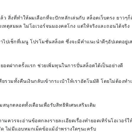
ล้ว สิ่งที่ทำให้ผมเลือกที่จะปักหลักเล่นกับ สล็อตเว็บตรง ยาวๆก็
่สมเหตุสมผล ไม่โอเวอร์จนมองคดโกง แต่ให้จริงและถอนได้จริง
ไปเช็กที่เมนู โปรโมชั่นสล็อต ซึ่งจะมีคำแนะนำดีๆอัปเดตอยู่
ยอดฝากครั้งแรก ช่วยเพิ่มทุนในการปั่นสล็อตได้เป็นอย่างดี
วมทั้งคืนเงินกลับเข้ากระเป๋าให้เราอัตโนมัติ โดยไม่ต้องทำเ
ุกตลอดทั้งเดือนเพื่อรับสิทธิพิเศษเสริมเติม
วรจะอ่านข้อตกลงรายละเอียดเรื่องทำยอดเทิร์นโอเวอร์ให้รู้เ
ด่นชัด ไม่มีแอบหมกเม็ดข้อแม้อำพรางใดๆนะครับ