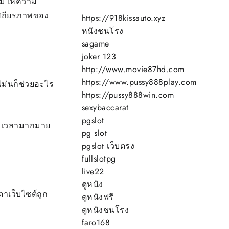
่ผมให้ความ
ค่า
“เสถียรภาพของ
https://918kissauto.xyz
การ
หนังชนโรง
เดิม
พัน
sagame
ที่สุด
joker 123
ใน
http://www.movie87hd.com
วงการ
https://www.pussy888play.com
สล็อต
ไม่นก็ช่วยอะไร
เว็บ
https://pussy888win.com
ตรง
sexybaccarat
สมัคร
pgslot
ง่าย
ล่ำเวลามากมาย
pg slot
ลุ้น
รางวัล
pgslot เว็บตรง
ใหญ่
fullslotpg
ได้
live22
ทันที
ดูหนัง
28
าเว็บไซต์ถูก
ส.ค.
ดูหนังฟรี
26
ดูหนังชนโรง
faro168