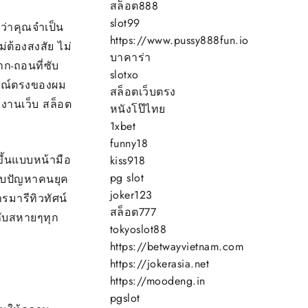
สล็อต888
ที่
เข้า
slot99
จว่าคุณจำเป็น
ถึง
https://www.pussy888fun.io
่ต้องสงสัย ไม่
ได้
บาคาร่า
จริง
ก-ถอนที่ซับ
slotxo
Top
รณ์ตรงของผม
28
สล็อตเว็บตรง
by
้งานเว็บ สล็อต
หนังโป๊ไทย
Uta
1xbet
tangtem168e.com
funny18
ฝาก
ไม่
ขึ้นแบบหน้ามือ
kiss918
ถึง
pg slot
ตอบปัญหาคนยุค
ร้อย
joker123
ารมารีทิวทัศน์
ได้
สล็อต777
สอย
กับสหายๆทุก
ตัง
tokyoslot88
แน่
https://betwayvietnam.com
เล่น
https://jokerasia.net
ลื่น
https://moodeng.in
ไม่มี
สะดุด
pgslot
คุ้ม