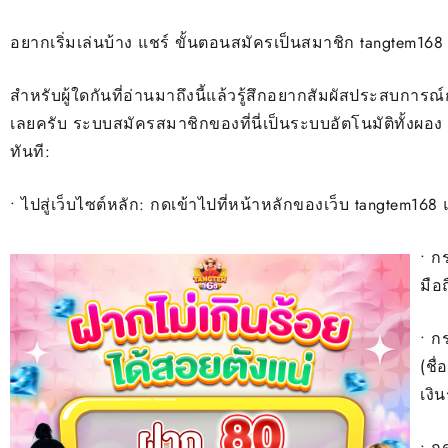
อยากเริ่มเล่นบ้าง แชร์ ขั้นตอนสมัครเป็นสมาชิก tangtem168
สำหรับผู้ใดกันที่อ่านมาถึงนี้แล้วรู้สึกอยากสัมผัสประสบการณ
เลยครับ ระบบสมัครสมาชิกของที่นี่เป็นระบบอัตโนมัติทั้งผอ
ทันที:
• ไปสู่เว็บไซต์หลัก: กดเข้าไปที่หน้าหลักของเว็บ tangtem1
• ก
มือ
• ก
(ชื
เงิ
• ก