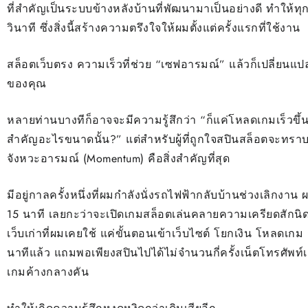
ที่สำคัญเป็นระบบข้างหลังบ้านที่พัฒนามาเป็นอย่างดี ทำใ
วินาที ซึ่งสิ่งนี้สร้างความตรึงใจให้ผมตั้งแต่ครั้งแรกที่ใช้งาน
สล็อตเว็บตรง ความเร็วที่ช่วย “เซฟอารมณ์” แล้วก็เปลี่ยนแ
ของคุณ
หลายท่านบางทีก็อาจจะมีความรู้สึกว่า “ก็แค่โหลดเกมเร็วขึ้นไ
สำคัญอะไรขนาดนั้น?” แต่สำหรับผู้ที่ถูกใจสปินสล็อตจะทราบ
จังหวะอารมณ์ (Momentum) คือสิ่งสำคัญที่สุด
มีอยู่กาลครั้งหนึ่งที่ผมกำลังนั่งรถไฟฟ้ากลับบ้านช่วงเลิกงาน
15 นาที เลยกะว่าจะเปิดเกมสล็อตเล่นคลายความเครียดสักนิดส
เว็บเก่าที่ผมเคยใช้ แค่ขั้นตอนเข้าเว็บไซต์ โยกเงิน โหลดเกม
นาทีแล้ว แถมพอเพียงสปินไปได้ไม่จำนวนกี่ครั้งเน็ตโทรศัพท
เกมค้างกลางคัน