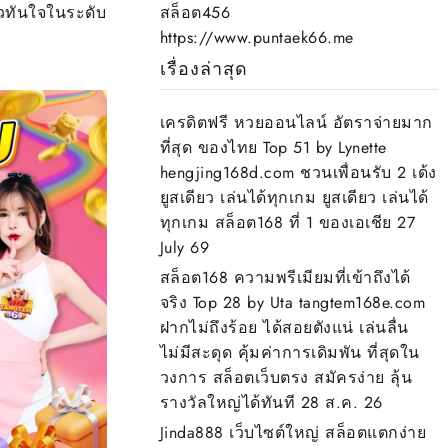
วทันใจในระดับ
สล็อต456
https://www.puntaek66.me
เรื่องล่าสุด
เครดิตฟรี หวยออนไลน์ อัตราจ่ายมาก
ที่สุด ของไทย Top 51 by Lynette
hengjing168d.com ชวนเพื่อนรับ 2 เด้ง
ยูสเดียว เล่นได้ทุกเกม ยูสเดียว เล่นได้
ทุกเกม สล็อต168 ที่ 1 ของเอเชีย 27
July 69
สล็อต168 ความพรีเมียมที่เข้าถึงได้
จริง Top 28 by Uta tangtem168e.com
ฝากไม่ถึงร้อย ได้สอยตังแน่ เล่นลื่น
ไม่มีสะดุด คุ้มค่าการเดิมพัน ที่สุดใน
วงการ สล็อตเว็บตรง สมัครง่าย ลุ้น
รางวัลใหญ่ได้ทันที 28 ส.ค. 26
Jinda888 เว็บไซต์ใหญ่ สล็อตแตกง่าย