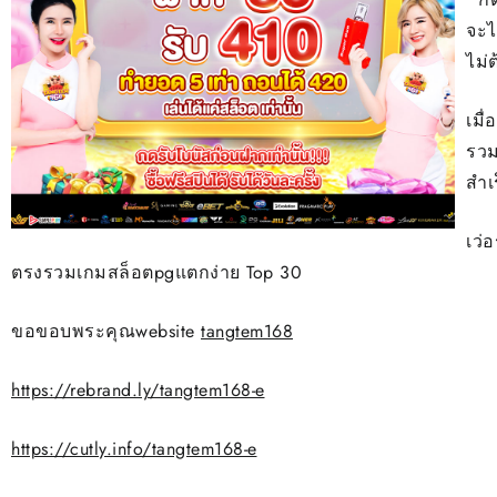
จะไ
ไม่
เมื
รวม
สำเ
เว่
ตรงรวมเกมสล็อตpgแตกง่าย Top 30
ขอขอบพระคุณwebsite
tangtem168
https://rebrand.ly/tangtem168-e
https://cutly.info/tangtem168-e