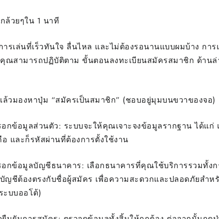
 กล้วยๆใน 1 นาที
์การเล่นที่เร็วทันใจ ลื่นไหล และไม่ต้องรอนานแบบผมบ้าง การเร
ง คุณสามารถปฏิบัติตาม ขั้นตอนลงทะเบียนสมัครสมาชิก ด้านล่า
68 แล้วมองหาปุ่ม “สมัครเป็นสมาชิก” (ชอบอยู่มุมบนขวาของจอ)
รอกข้อมูลส่วนตัว: ระบบจะให้คุณเจาะจงข้อมูลรากฐาน ได้แก่ 
ถือ และก็รหัสผ่านที่ต้องการตั้งใช้งาน
รอกข้อมูลบัญชีธนาคาร: เลือกธนาคารที่คุณใช้บริการรวมทั้ง
่อบัญชีต้องตรงกับชื่อผู้สมัคร เพื่อความสะดวกและปลอดภัยสำหร
นระบบออโต้)
ดยืนยันการสมัคร: ตรวจดูข้อมูลทั้งสิ้นให้ถูกต้อง ต่อจากนั้นกดป