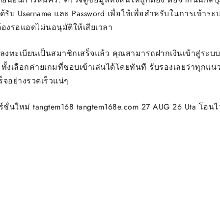
ด้รับ Username และ Password เพื่อใช้เพื่อสำหรับในการเข้าร
ต้องรอแอดไม่นอนุมัติให้เสียเวลา
่อลงทะเบียนเป็นสมาชิกเสร็จแล้ว คุณสามารถฝากเงินเข้าสู่ระบบเ
ทั้งเลือกค่ายเกมที่ชอบเข้าเล่นได้โดยทันที รับรองเลยว่าทุก
ร็จอย่างรวดเร็วแน่ๆ
อร์ชั่นใหม่ tangtem168 tangtem168e.com 27 AUG 26 Uta โอนไ