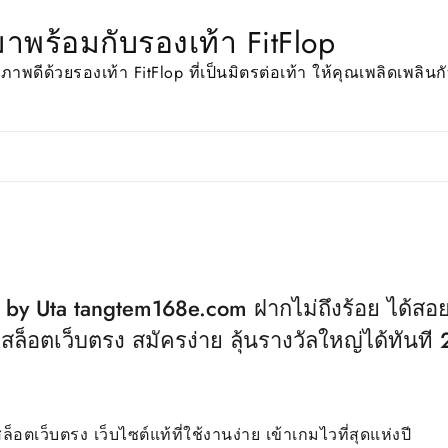
่มาพร้อมกับรองเท้า FitFlop
ีด้วยรองเท้า FitFlop ที่เป็นมิตรต่อเท้า ให้คุณเพลิดเพลินกับก
8 by Uta tangtem168e.com ฝากไม่ถึงร้อย ได้สอย
ร สล็อตเว็บตรง สมัครง่าย ลุ้นรางวัลใหญ่ได้ทันที
ล็อตเว็บตรง เว็บไซต์แท้ที่ใช้งานง่าย เข้าเกมไวที่สุดแห่งปี