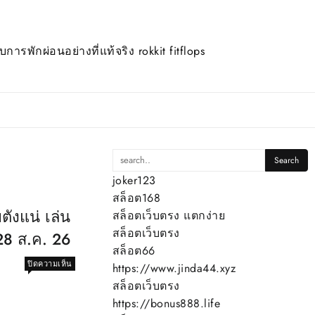
ารพักผ่อนอย่างที่แท้จริง rokkit fitflops
joker123
สล็อต168
ตังแน่ เล่น
สล็อตเว็บตรง แตกง่าย
สล็อตเว็บตรง
 28 ส.ค. 26
สล็อต66
บน
ปิดความเห็น
https://www.jinda44.xyz
สล็อต168
สล็อตเว็บตรง
ความ
https://bonus888.life
พรีเมียม