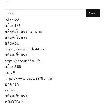
joker123
สล็อต168
สล็อตเว็บตรง แตกง่าย
สล็อตเว็บตรง
สล็อต66
https://www.jinda44.xyz
สล็อตเว็บตรง
https://bonus888.life
สล็อต888
slot99
https://www.pussy888fun.io
บาคาร่า
slotxo
สล็อตเว็บตรง
หนังโป๊ไทย