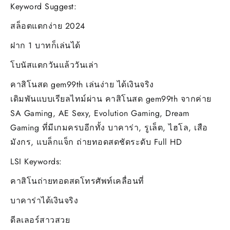
Keyword Suggest:
สล็อตแตกง่าย 2024
ฝาก 1 บาทก็เล่นได้
โบนัสแตกวันแล้ววันเล่า
คาสิโนสด gem99th เล่นง่าย ได้เงินจริง
เดิมพันแบบเรียลไทม์ผ่าน คาสิโนสด gem99th จากค่าย
SA Gaming, AE Sexy, Evolution Gaming, Dream
Gaming ที่มีเกมครบอีกทั้ง บาคาร่า, รูเล็ต, ไฮโล, เสือ
มังกร, แบล็กแจ็ก ถ่ายทอดสดชัดระดับ Full HD
LSI Keywords:
คาสิโนถ่ายทอดสดโทรศัพท์เคลื่อนที่
บาคาร่าได้เงินจริง
ดีลเลอร์สาวสวย