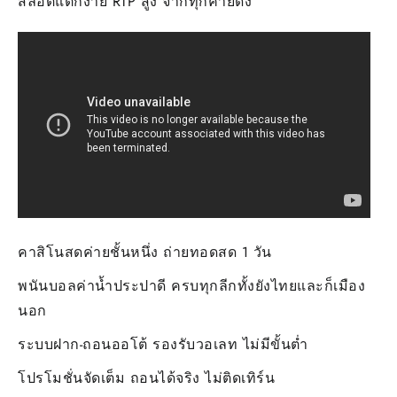
สล็อตแตกง่าย RTP สูง จากทุกค่ายดัง
คาสิโนสดค่ายชั้นหนึ่ง ถ่ายทอดสด 1 วัน
พนันบอลค่าน้ำประปาดี ครบทุกลีกทั้งยังไทยและก็เมือง
นอก
ระบบฝาก-ถอนออโต้ รองรับวอเลท ไม่มีขั้นต่ำ
โปรโมชั่นจัดเต็ม ถอนได้จริง ไม่ติดเทิร์น