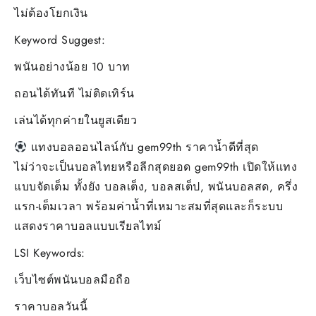
ไม่ต้องโยกเงิน
Keyword Suggest:
พนันอย่างน้อย 10 บาท
ถอนได้ทันที ไม่ติดเทิร์น
เล่นได้ทุกค่ายในยูสเดียว
แทงบอลออนไลน์กับ gem99th ราคาน้ำดีที่สุด
ไม่ว่าจะเป็นบอลไทยหรือลีกสุดยอด gem99th เปิดให้แทง
แบบจัดเต็ม ทั้งยัง บอลเต็ง, บอลสเต็ป, พนันบอลสด, ครึ่ง
แรก-เต็มเวลา พร้อมค่าน้ำที่เหมาะสมที่สุดและก็ระบบ
แสดงราคาบอลแบบเรียลไทม์
LSI Keywords:
เว็บไซต์พนันบอลมือถือ
ราคาบอลวันนี้