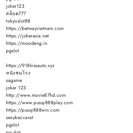
joker123
สล็อต777
tokyoslot88
https://betwayvietnam.com
https://jokerasia.net
https://moodeng.in
pgslot
https://918kissauto.xyz
หนังชนโรง
sagame
joker 123
http://www.movie87hd.com
https://www.pussy888play.com
https://pussy888win.com
sexybaccarat
pgslot
pg slot