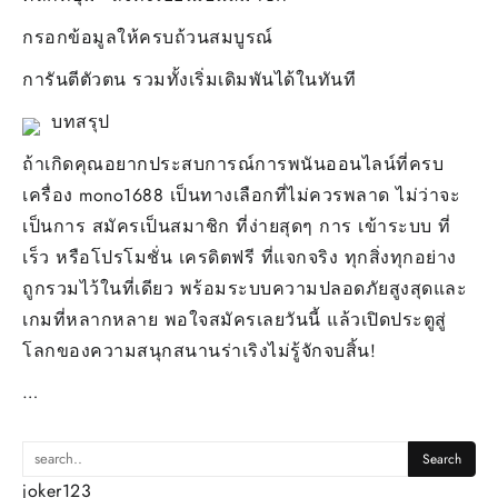
กรอกข้อมูลให้ครบถ้วนสมบูรณ์
การันตีตัวตน รวมทั้งเริ่มเดิมพันได้ในทันที
บทสรุป
ถ้าเกิดคุณอยากประสบการณ์การพนันออนไลน์ที่ครบ
เครื่อง mono1688 เป็นทางเลือกที่ไม่ควรพลาด ไม่ว่าจะ
เป็นการ สมัครเป็นสมาชิก ที่ง่ายสุดๆ การ เข้าระบบ ที่
เร็ว หรือโปรโมชั่น เครดิตฟรี ที่แจกจริง ทุกสิ่งทุกอย่าง
ถูกรวมไว้ในที่เดียว พร้อมระบบความปลอดภัยสูงสุดและ
เกมที่หลากหลาย พอใจสมัครเลยวันนี้ แล้วเปิดประตูสู่
โลกของความสนุกสนานร่าเริงไม่รู้จักจบสิ้น!
…
joker123