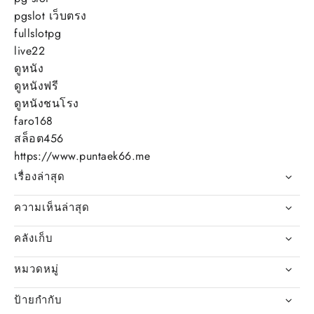
pgslot เว็บตรง
fullslotpg
live22
ดูหนัง
ดูหนังฟรี
ดูหนังชนโรง
faro168
สล็อต456
https://www.puntaek66.me
เรื่องล่าสุด
ความเห็นล่าสุด
คลังเก็บ
หมวดหมู่
ป้ายกำกับ