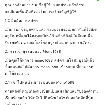
คุณ ยกตัวอย่างเช่น ชื่อผู้ใช้, รหัสผ่าน แล้วก็ราย
ละเอียดเพิ่มเติมที่ต้องในการสร้างบัญชีผู้ใช้.
1.3 ยืนยันการสมัคร
เมื่อกรอกข้อมูลครบแล้ว ระบบจะส่งอีเมลการันตีไปยังที่
อยู่อีเมลที่คุณได้ลงทะเบียนไว้ คลิกที่ลิงค์ในอีเมลเพื่อ
รับรองตัวตน และก็เสร็จสมบูรณ์แนวทางการสมัคร.
2. การเข้าสู่ระบบของ Mono1688
เมื่อคุณได้ทำการ mono1688 สมัคร เสร็จสมบูรณ์แล้ว
ขั้นตอนถัดไปคือการ mono1688 เข้าระบบ ที่สามารถ
ทำได้ง่ายมาก:
2.1 เข้าไปที่หน้าเข้าระบบของ Mono1688
ภายหลังที่คุณได้ลงทะเบียนเป็นสมาชิกและรับรองตัวตน
เรียบร้อยแล้ว ให้กลับไปที่หน้าเว็บไซต์และก็คลิกที่ปุ่ม
“เข้าสู่ระบบ”.