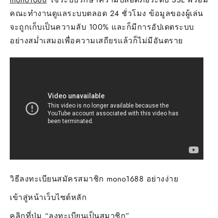
คณะทำงานดูแลระบบตลอด 24 ชั่วโมง ข้อมูลของผู้เล่น
จะถูกเก็บเป็นความลับ 100% และก็มีการอัปเดตระบบ
อย่างสม่ำเสมอเพื่อความเสถียรแล้วก็ไม่มีอันตราย
วิธีลงทะเบียนสมัครสมาชิก mono1688 อย่างง่าย
เข้าสู่หน้าเว็บไซต์หลัก
คลิกที่ปุ่ม “ลงทะเบียนเป็นสมาชิก”