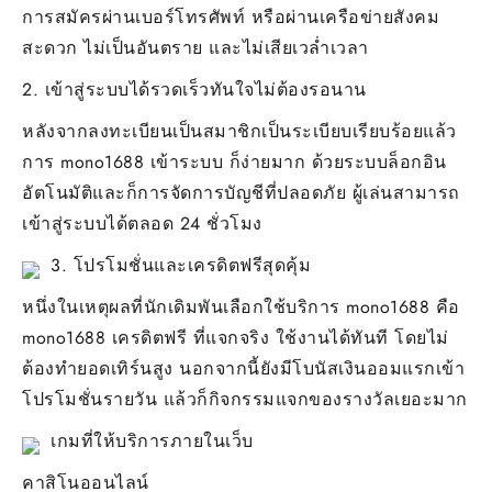
ลุ้น}
การสมัครผ่านเบอร์โทรศัพท์ หรือผ่านเครือข่ายสังคม
{ไม่
สะดวก ไม่เป็นอันตราย และไม่เสียเวล่ำเวลา
ต้อง
ทำ
2. เข้าสู่ระบบได้รวดเร็วทันใจไม่ต้องรอนาน
กิจก
{ฝาก
หลังจากลงทะเบียนเป็นสมาชิกเป็นระเบียบเรียบร้อยแล้ว
ถอน
ง่าย
การ mono1688 เข้าระบบ ก็ง่ายมาก ด้วยระบบล็อกอิน
ใน
อัตโนมัติและก็การจัดการบัญชีที่ปลอดภัย ผู้เล่นสามารถ
ไม่
เข้าสู่ระบบได้ตลอด 24 ชั่วโมง
กี่
วินาท
3. โปรโมชั่นและเครดิตฟรีสุดคุ้ม
{รอง
ทุก
หนึ่งในเหตุผลที่นักเดิมพันเลือกใช้บริการ mono1688 คือ
บัญชี
ทุก
mono1688 เครดิตฟรี ที่แจกจริง ใช้งานได้ทันที โดยไม่
วอลเ
ต้องทำยอดเทิร์นสูง นอกจากนี้ยังมีโบนัสเงินออมแรกเข้า
{ไม่มี
โปรโมชั่นรายวัน แล้วก็กิจกรรมแจกของรางวัลเยอะมาก
ขั้น
ต่ำ
เกมที่ให้บริการภายในเว็บ
กำห
{เว็บ
คาสิโนออนไลน์
ไว