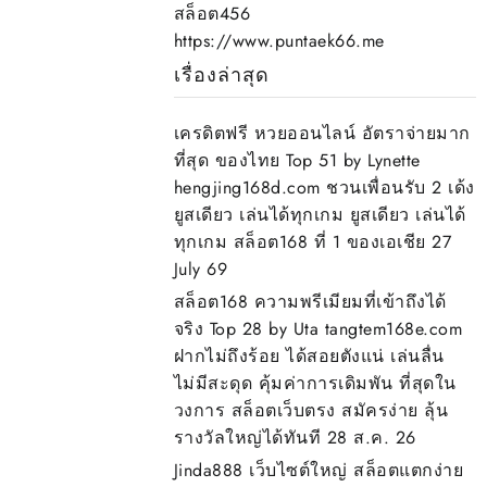
สล็อต456
https://www.puntaek66.me
เรื่องล่าสุด
เครดิตฟรี หวยออนไลน์ อัตราจ่ายมาก
ที่สุด ของไทย Top 51 by Lynette
hengjing168d.com ชวนเพื่อนรับ 2 เด้ง
ยูสเดียว เล่นได้ทุกเกม ยูสเดียว เล่นได้
ทุกเกม สล็อต168 ที่ 1 ของเอเชีย 27
July 69
สล็อต168 ความพรีเมียมที่เข้าถึงได้
จริง Top 28 by Uta tangtem168e.com
ฝากไม่ถึงร้อย ได้สอยตังแน่ เล่นลื่น
ไม่มีสะดุด คุ้มค่าการเดิมพัน ที่สุดใน
วงการ สล็อตเว็บตรง สมัครง่าย ลุ้น
รางวัลใหญ่ได้ทันที 28 ส.ค. 26
Jinda888 เว็บไซต์ใหญ่ สล็อตแตกง่าย