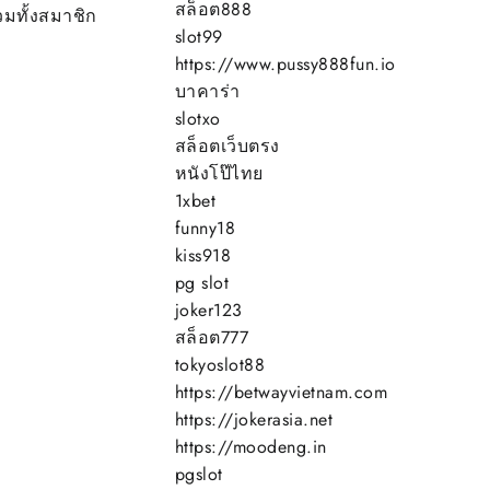
สล็อต888
7
วมทั้งสมาชิก
พฤษภาคม
slot99
mun789
https://www.pussy888fun.io
{เกม
บาคาร่า
สล็อต
slotxo
ใหม่
ล่าสุด
สล็อตเว็บตรง
แตก
หนังโป๊ไทย
ง่าย
1xbet
เกิน
funny18
ต้าน}
ไม่มี
kiss918
บั๊ก
pg slot
ไม่มี
joker123
ปิด
สล็อต777
ปรับปรุง
บ่อย
tokyoslot88
ถอน
https://betwayvietnam.com
เงิน
https://jokerasia.net
สะดวก
https://moodeng.in
สุด
ๆ
pgslot
Top