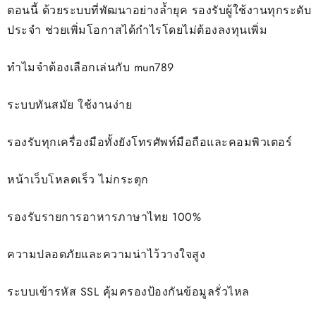
ตอนนี้ ด้วยระบบที่พัฒนาอย่างล้ำยุค รองรับผู้ใช้งานทุกระดั
ประจำ ช่วยเพิ่มโอกาสได้กำไรโดยไม่ต้องลงทุนเพิ่ม
ทำไมจำต้องเลือกเล่นกับ mun789
ระบบทันสมัย ใช้งานง่าย
รองรับทุกเครื่องมือทั้งยังโทรศัพท์มือถือและคอมพิวเตอร์
หน้าเว็บโหลดเร็ว ไม่กระตุก
รองรับรายการอาหารภาษาไทย 100%
ความปลอดภัยและความน่าไว้วางใจสูง
ระบบเข้ารหัส SSL คุ้มครองป้องกันข้อมูลรั่วไหล