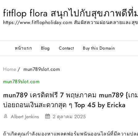
Skip
fitflop flora สนุกไปกับสุขภาพดีที
to
content
https://www.fitflopholiday.com สัมผัสความผ่อนคลายและสุขภาพด
หน้าแรก
Blog
Contact
Buy this Domain
Home
mun789slot.com
mun789slot.com
mun789 เครดิตฟรี 7 พฤษภาคม mun789 {เกมสล็อ
บ่อยถอนเงินสะดวกสุด ๆ Top 45 by Ericka
Albert Jenkins
2 ตุลาคม 2025
ถ้าเกิดคุณกำลังมองหาแพลตฟอร์มพนันออนไลน์ที่มีความปลอดภั