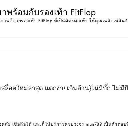
่มาพร้อมกับรองเท้า FitFlop
ีด้วยรองเท้า FitFlop ที่เป็นมิตรต่อเท้า ให้คุณเพลิดเพลินกับก
ตใหม่ล่าสุด แตกง่ายเกินต้าน}ไม่มีบั๊ก ไม่มีป
ย เชื่อถือได้ และก็ให้บริการครบวงจร mun789 เป็นคำตอบที่ดี