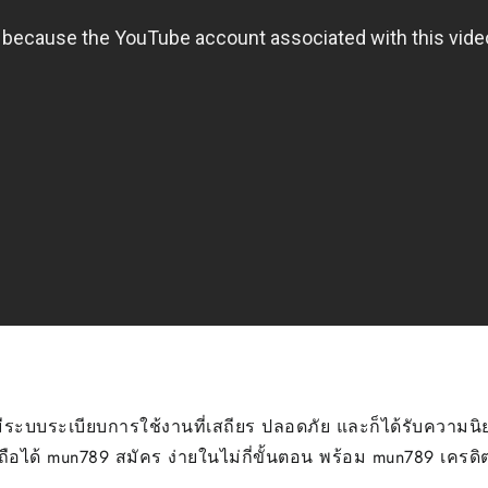
ะบบระเบียบการใช้งานที่เสถียร ปลอดภัย และก็ได้รับความนิยม
ือได้ mun789 สมัคร ง่ายในไม่กี่ขั้นตอน พร้อม mun789 เครดิ