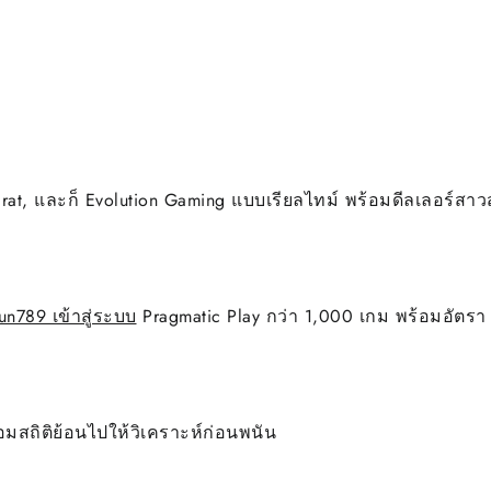
arat, และก็ Evolution Gaming แบบเรียลไทม์ พร้อมดีลเลอร์สา
un789 เข้าสู่ระบบ
Pragmatic Play กว่า 1,000 เกม พร้อมอัตรา 
มสถิติย้อนไปให้วิเคราะห์ก่อนพนัน