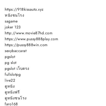
https://918kissauto.xyz
หนังชนโรง
sagame
joker 123
http://www.movie87hd.com
https://www.pussy888play.com
https://pussy888win.com
sexybaccarat
pgslot
pg slot
pgslot เว็บตรง
fullslotpg
live22
ดูหนัง
ดูหนังฟรี
ดูหนังชนโรง
faro168