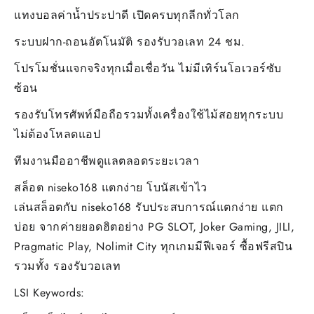
แทงบอลค่าน้ำประปาดี เปิดครบทุกลีกทั่วโลก
Ada
ระบบฝาก-ถอนอัตโนมัติ รองรับวอเลท 24 ชม.
โปรโมชั่นแจกจริงทุกเมื่อเชื่อวัน ไม่มีเทิร์นโอเวอร์ซับ
ซ้อน
รองรับโทรศัพท์มือถือรวมทั้งเครื่องใช้ไม้สอยทุกระบบ
ไม่ต้องโหลดแอป
ทีมงานมืออาชีพดูแลตลอดระยะเวลา
สล็อต niseko168 แตกง่าย โบนัสเข้าไว
เล่นสล็อตกับ niseko168 รับประสบการณ์แตกง่าย แตก
บ่อย จากค่ายยอดฮิตอย่าง PG SLOT, Joker Gaming, JILI,
Pragmatic Play, Nolimit City ทุกเกมมีฟีเจอร์ ซื้อฟรีสปิน
รวมทั้ง รองรับวอเลท
LSI Keywords: