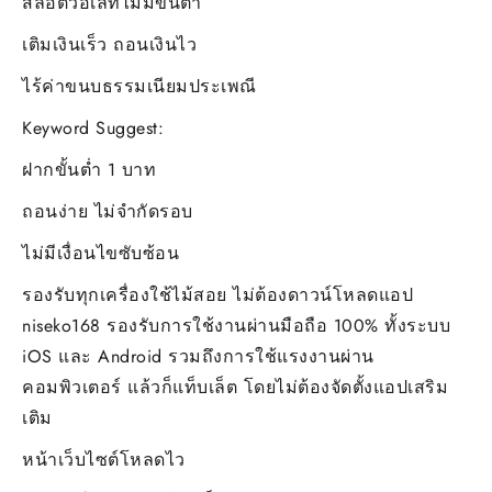
สล็อตวอเลทไม่มีขั้นต่ำ
เติมเงินเร็ว ถอนเงินไว
ไร้ค่าขนบธรรมเนียมประเพณี
Keyword Suggest:
ฝากขั้นต่ำ 1 บาท
ถอนง่าย ไม่จำกัดรอบ
ไม่มีเงื่อนไขซับซ้อน
รองรับทุกเครื่องใช้ไม้สอย ไม่ต้องดาวน์โหลดแอป
niseko168 รองรับการใช้งานผ่านมือถือ 100% ทั้งระบบ
iOS และ Android รวมถึงการใช้แรงงานผ่าน
คอมพิวเตอร์ แล้วก็แท็บเล็ต โดยไม่ต้องจัดตั้งแอปเสริม
เติม
หน้าเว็บไซต์โหลดไว