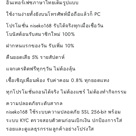
อินเทอร์เฟซภาษาไทยเต็มรูปแบบ
ใช้งานง่ายทั้งยังบนโทรศัพท์มือถือแล้วก็ PC
โปรโมชั่น niseko168 รับได้จริงทุกเมื่อเชื่อวัน
โบนัสต้อนรับสมาชิกใหม่ 100%
ฝากหนแรกของวัน รับเพิ่ม 10%
คืนยอดเสีย 5% รายสัปดาห์
แจกเครดิตฟรีทุกๆวัน ไม่ต้องลุ้น
เชื้อเชิญเพื่อนพ้อง รับค่าคอม 0.8% ทุกยอดแทง
ทุกโปรโมชั่นถอนได้จริง ไม่ต้องแชร์ ไม่ต้องทำกิจกรรม
ความปลอดภัยระดับสากล
niseko168 ใช้ระบบความปลอดภัย SSL 256-bit พร้อม
ระบบ KYC ตรวจสอบตัวตนก่อนเบิกเงิน ปกป้องการใส่
รอยและดูแลธุรกรรมลูกค้าอย่างโปร่งใส