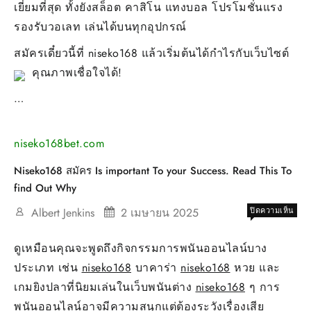
เยี่ยมที่สุด ทั้งยังสล็อต คาสิโน แทงบอล โปรโมชั่นแรง
รองรับวอเลท เล่นได้บนทุกอุปกรณ์
สมัครเดี๋ยวนี้ที่ niseko168 แล้วเริ่มต้นได้กำไรกับเว็บไซต์
คุณภาพเชื่อใจได้!
…
niseko168bet.com
Niseko168 สมัคร Is important To your Success. Read This To
find Out Why
บน
Albert Jenkins
2 เมษายน 2025
ปิดความเห็น
Nise
สมัค
ดูเหมือนคุณจะพูดถึงกิจกรรมการพนันออนไลน์บาง
Is
ประเภท เช่น
niseko168
บาคาร่า
niseko168
หวย และ
impo
To
เกมยิงปลาที่นิยมเล่นในเว็บพนันต่าง
niseko168
ๆ การ
your
พนันออนไลน์อาจมีความสนุกแต่ต้องระวังเรื่องเสีย
Succ