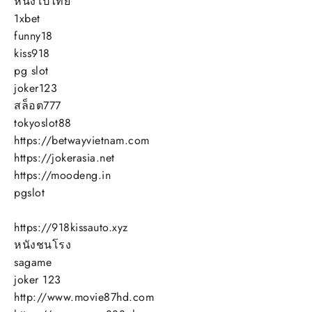
หนังโป๊ไทย
1xbet
funny18
kiss918
pg slot
joker123
สล็อต777
tokyoslot88
https://betwayvietnam.com
https://jokerasia.net
https://moodeng.in
pgslot
https://918kissauto.xyz
หนังชนโรง
sagame
joker 123
http://www.movie87hd.com