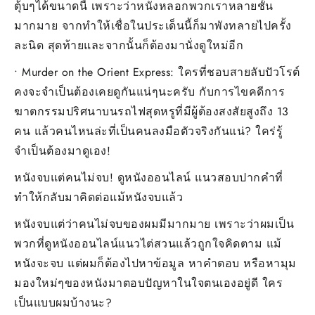
ตุ้บๆได้ขนาดนี้ เพราะว่าหนังหลอกพวกเราหลายชั้น
มากมาย จากทำให้เชื่อในประเด็นนี้ก็มาพังทลายไปครั้ง
ละนิด สุดท้ายและจากนั้นก็ต้องมานั่งดูใหม่อีก
• Murder on the Orient Express: ใครที่ชอบสายลับปัวโรต์
คงจะจำเป็นต้องเคยดูกันแน่ๆนะครับ กับการไขคดีการ
ฆาตกรรมปริศนาบนรถไฟสุดหรูที่มีผู้ต้องสงสัยสูงถึง 13
คน แล้วคนไหนล่ะที่เป็นคนลงมือตัวจริงกันแน่? ใคร่รู้
จำเป็นต้องมาดูเอง!
หนังจบแต่คนไม่จบ! ดูหนังออนไลน์ แนวสอบปากคำที่
ทำให้กลับมาคิดต่อแม้หนังจบแล้ว
หนังจบแต่ว่าคนไม่จบของผมมีมากมาย เพราะว่าผมเป็น
พวกที่ดูหนังออนไลน์แนวไต่สวนแล้วถูกใจคิดตาม แม้
หนังจะจบ แต่ผมก็ต้องไปหาข้อมูล หาคำตอบ หรือหามุม
มองใหม่ๆของหนังมาตอบปัญหาในใจตนเองอยู่ดี ใคร
เป็นแบบผมบ้างนะ?