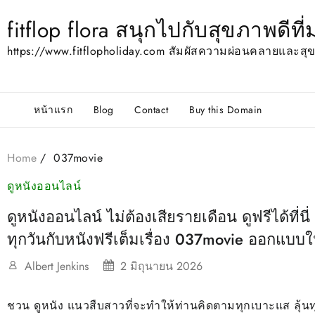
Skip
fitflop flora สนุกไปกับสุขภาพดีที
to
content
https://www.fitflopholiday.com สัมผัสความผ่อนคลายและสุขภาพด
หน้าแรก
Blog
Contact
Buy this Domain
Home
037movie
ดูหนังออนไลน์
ดูหนังออนไลน์ ไม่ต้องเสียรายเดือน ดูฟรีได้ที่
ทุกวันกับหนังฟรีเต็มเรื่อง 037movie ออกแบบให
Albert Jenkins
2 มิถุนายน 2026
ชวน ดูหนัง แนวสืบสาวที่จะทำให้ท่านคิดตามทุกเบาะแส ลุ้นท