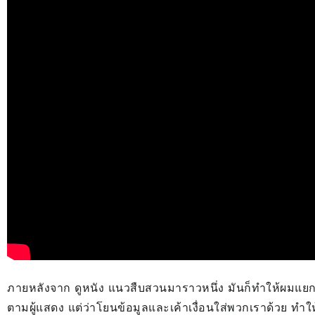
ภายหลังจาก ดูหนัง แนวสืบสวนมาราวหนึ่ง มันก็ทำให้ผมแยกห
ตามผู้แสดง แต่ว่าโยนข้อมูลและเค้าเงื่อนใส่พวกเราด้วย ทำให้พ