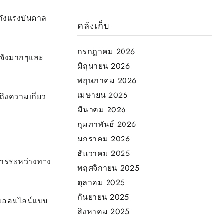
นถึงแรงบันดาล
คลังเก็บ
กรกฎาคม 2026
สมจังมากๆและ
มิถุนายน 2026
พฤษภาคม 2026
เมษายน 2026
ถึงความเกี่ยว
มีนาคม 2026
กุมภาพันธ์ 2026
มกราคม 2026
ธันวาคม 2025
นการระหว่างทาง
พฤศจิกายน 2025
ตุลาคม 2025
กันยายน 2025
ลับออนไลน์แบบ
สิงหาคม 2025