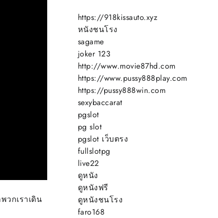
หนัง
https://918kissauto.xyz
ฟรี
หนังชนโรง
เต็ม
เรื่อง
sagame
037movie
joker 123
ออกแบบ
http://www.movie87hd.com
ให้
https://www.pussy888play.com
ดู
ได้
https://pussy888win.com
ทุก
sexybaccarat
จอ
pgslot
27
pg slot
สิง
หา
pgslot เว็บตรง
69
fullslotpg
live22
ดูหนัง
ดูหนังฟรี
าพวกเราเดิน
ดูหนังชนโรง
faro168