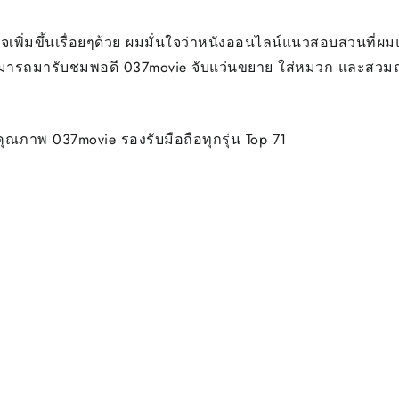
่นใจเพิ่มขึ้นเรื่อยๆด้วย ผมมั่นใจว่าหนังออนไลน์แนวสอบสวนที่ผ
สามารถมารับชมพอดี 037movie จับแว่นขยาย ใส่หมวก และสวมถุ
คุณภาพ 037movie รองรับมือถือทุกรุ่น Top 71