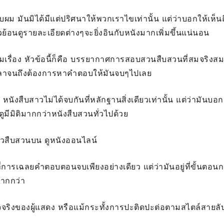
ับผม มันมิได้มีแต่ปริศนาให้พวกเราไขเท่านั้น แต่ว่าบอกให้เห็
ดูรายละเอียดต่างๆจะยิ่งอินกับหนังมากเพิ่มขึ้นแน่นอน
็มเรื่อง หัวข้อนี้ก็คือ บรรยากาศการสอบสวนสืบสวนที่สมจริง
วลาจนถึงต้องการหาคำตอบให้มันจบๆไปเลย
นังสืบสาวไม่ได้จบกันที่หลักฐานสิ่งเดียวเท่านั้น แต่ว่ามันบอก
มีมิติมากกว่าหนังสืบสวนทั่วไปด้วย
นวสืบสวนบน ดูหนังออนไลน์
ี่การเฉลยคำตอบตอนจบเพียงอย่างเดียว แต่ว่ามันอยู่ที่ขั้นตอ
มากกว่า
เท็จจริงของผู้แสดง หรือแม้กระทั้งการปะติดปะต่อตามสไตล์สาย