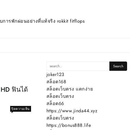
ารพักผ่อนอย่างที่แท้จริง rokkit fitflops
joker123
สล็อต168
 HD ฟินได้
สล็อตเว็บตรง แตกง่าย
สล็อตเว็บตรง
สล็อต66
บน
ปิดความเห็น
https://www.jinda44.xyz
ดู
สล็อตเว็บตรง
หนัง
https://bonus888.life
ออนไลน์