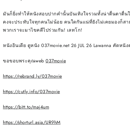
มันก็ยิ่งทำให้หนังสอบปากคำนั้นบันเทิงใจรวมทั้งน่าตื่นตาตื
คงจะประทับใจทุกคนไม่น้อย คนใดกันแน่ที่ยังไม่เคยมองก็
พวกเราจะมาไขคดีไปร่วมกัน! เลทโก!
หนังอินเดีย ดูหนัง 037movie.net 26 JUL 26 Lawanna คัดหนัง
ขอขอบพระคุณweb
037movie
https://rebrand.ly/037movie
https://cutly.info/037movie
https://bitt.to/maj4um
https://shorturl.asia/UR9hM