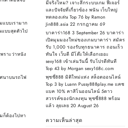
มีจริงไหม? เจาะลึกระบบเกม ฟีเจอร์
และปัจจัยที่เกี่ยวข้อง พนัน เว็บใหญ่
ทดลองเล่น Top 76 by Ramon
ู้ชมแบบเรามาก
Jin888.asia 22 กรกฎาคม 69
ันแบบสุดตัวไป
บาคาร่า168 3 September 26 บาคาร่า
เปิดมุมมองใหม่ของเกมบาคาร่า สมัคร
รับ 1,000 รองรับทุกธนาคาร ถอนเร็ว
 เพราะว่าหนัง
ทันใจ เว็บดี มีโต๊ะให้เลือกเยอะ
sexy168 เข้าเล่นวันนี้ รับโปรดีทันที
Top 43 by Morgan sexy168c.com
พุซซี่888 มิติใหม่แห่ง สล็อตออนไลน์
ปริศนาบนรถไฟ
Top 3 by Luann Pussy888play.me แคช
แบค 10% คาสิโนออนไลน์ 5ดาว
สวรรค์ของนักลงทุน พุซซี่888 พร้อม
แล้ว ลุยเลย 20 August 26
มก็ต้องไปหา
ความเห็นล่าสุด