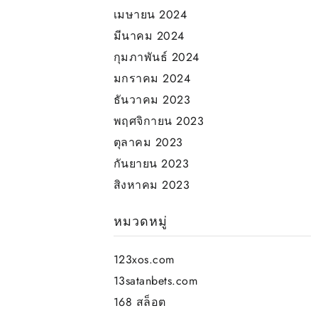
เมษายน 2024
มีนาคม 2024
กุมภาพันธ์ 2024
มกราคม 2024
ธันวาคม 2023
พฤศจิกายน 2023
ตุลาคม 2023
กันยายน 2023
สิงหาคม 2023
หมวดหมู่
123xos.com
13satanbets.com
168 สล็อต