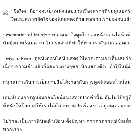
• Se7en: นี่อาจจะเป็นหนังสอบสวนเรื่องแรกๆที่ผมดูเลยคร
ใจและสภาพจิตใจของนักแสดงด้วย พอพวกเรามองจบแล้วย้อน
• Memories of Murder: ความน่าดึงดูดใจของหนังออนไลน์ เต
มันยังมาพร้อมความไม่กระจ่างที่ทำให้พวกเราสับสนตลอดเ
• Mystic River: ดูหนังออนไลน์ แสดงให้พวกเรามองเห็นเลยว่า ห
เนื่อง ความจำ แล้วก็ผลพวงต่างๆของนักแสดงด้วย ทำให้หนังดู
สนุกสนานกับการเป็นสายสืบได้ง่ายๆกับการดูหนังออนไลน์แ
เสน่ห์ของการดูหนังออนไลน์แนวสอบปากคำนั้น มันไม่ได้อยู่ท
ที่หนังให้โอกาสให้เราได้มีส่วนร่วมกับเรื่องราวอยู่เสมอเวลา
ไม่ว่าจะเป็นการพินิจเค้าเงื่อน ตั้งปัญหา การคาดการณ์ข้อ
พวกเราๆ