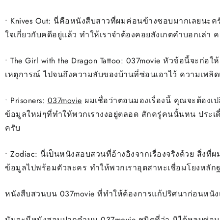
• Knives Out: นี่คือหนังสืบสาวที่ผมค่อนข้างชอบมากเลยนะค
ใจเกี่ยวกับคดีอยู่แล้ว ทำให้เราจำต้องคอยสังเกตคำบอกเล่
• The Girl with the Dragon Tattoo: 037movie หัวข้อนี้จะก่
เหตุการณ์ ไปจนถึงความลับของบ้านที่ซ่อนเอาไว้ ความเพลิดเ
• Prisoners:
037movie
ผมเชื่อว่าตอนมองเรื่องนี้ คุณจะต้อง
ข้อมูลใหม่ๆที่ทำให้พวกเรางงอยู่ตลอด สักครู่คนนั้นหน ประ
ครับ
• Zodiac: นี่เป็นหนังสอบสวนที่อ้างอิงจากเรื่องจริงด้วย สิ่งที่
ข้อมูลไปพร้อมตัวละคร ทำให้พวกเราอุตสาหะเชื่อมโยงหลั
หนังสืบสวนบน 037movie ที่ทำให้ต้องการแก้ปริศนาก่อนหน
มันจะมีหนังสอบปากคำบน 037movie ชนิดที่ว่า มิได้หลบซ่อน