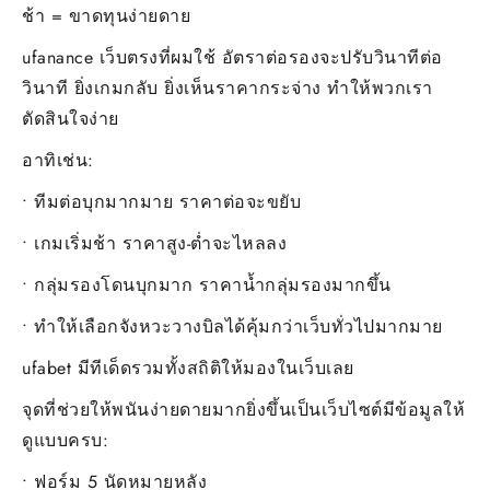
ช้า = ขาดทุนง่ายดาย
ufanance เว็บตรงที่ผมใช้ อัตราต่อรองจะปรับวินาทีต่อ
วินาที ยิ่งเกมกลับ ยิ่งเห็นราคากระจ่าง ทำให้พวกเรา
ตัดสินใจง่าย
อาทิเช่น:
• ทีมต่อบุกมากมาย ราคาต่อจะขยับ
• เกมเริ่มช้า ราคาสูง-ต่ำจะไหลลง
• กลุ่มรองโดนบุกมาก ราคาน้ำกลุ่มรองมากขึ้น
• ทำให้เลือกจังหวะวางบิลได้คุ้มกว่าเว็บทั่วไปมากมาย
ufabet มีทีเด็ดรวมทั้งสถิติให้มองในเว็บเลย
จุดที่ช่วยให้พนันง่ายดายมากยิ่งขึ้นเป็นเว็บไซต์มีข้อมูลให้
ดูแบบครบ:
• ฟอร์ม 5 นัดหมายหลัง