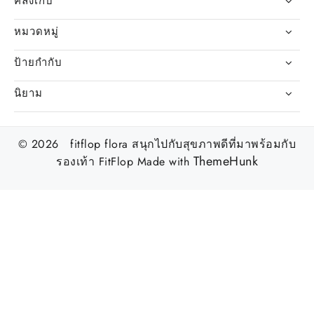
คลังเก็บ
หมวดหมู่
ป้ายกำกับ
นิยาม
© 2026 fitflop flora สนุกไปกับสุขภาพดีที่มาพร้อมกับ
ThemeHunk
รองเท้า FitFlop
Made with