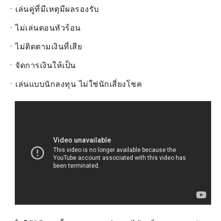
• เล่นคู่ที่มีเหตุมีผลรองรับ
• ไม่เล่นตอนหัวร้อน
• ไม่ติดตามเงินที่เสีย
• จัดการเงินให้เป็น
• เล่นแบบนักลงทุน ไม่ใช่นักเสี่ยงโชค