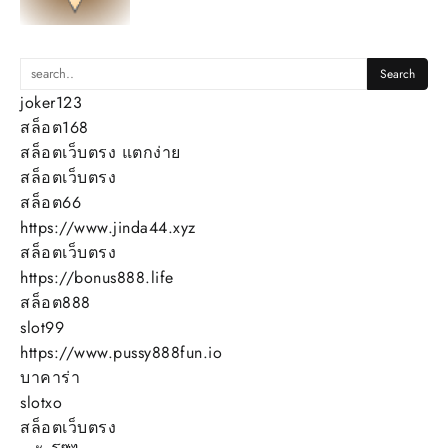
joker123
สล็อต168
สล็อตเว็บตรง แตกง่าย
สล็อตเว็บตรง
สล็อต66
https://www.jinda44.xyz
สล็อตเว็บตรง
https://bonus888.life
สล็อต888
slot99
https://www.pussy888fun.io
บาคาร่า
slotxo
สล็อตเว็บตรง