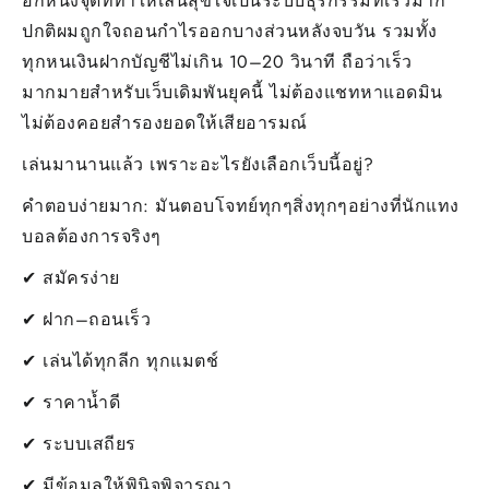
อีกหนึ่งจุดที่ทำให้เล่นสุขใจเป็นระบบธุรกรรมที่เร็วมาก
ปกติผมถูกใจถอนกำไรออกบางส่วนหลังจบวัน รวมทั้ง
ทุกหนเงินฝากบัญชีไม่เกิน 10–20 วินาที ถือว่าเร็ว
มากมายสำหรับเว็บเดิมพันยุคนี้ ไม่ต้องแชทหาแอดมิน
ไม่ต้องคอยสำรองยอดให้เสียอารมณ์
เล่นมานานแล้ว เพราะอะไรยังเลือกเว็บนี้อยู่?
คำตอบง่ายมาก: มันตอบโจทย์ทุกๆสิ่งทุกๆอย่างที่นักแทง
บอลต้องการจริงๆ
✔ สมัครง่าย
✔ ฝาก–ถอนเร็ว
✔ เล่นได้ทุกลีก ทุกแมตช์
✔ ราคาน้ำดี
✔ ระบบเสถียร
✔ มีข้อมูลให้พินิจพิจารณา