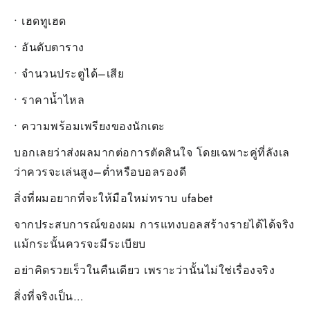
• เฮดทูเฮด
• อันดับตาราง
• จำนวนประตูได้–เสีย
• ราคาน้ำไหล
• ความพร้อมเพรียงของนักเตะ
บอกเลยว่าส่งผลมากต่อการตัดสินใจ โดยเฉพาะคู่ที่ลังเล
ว่าควรจะเล่นสูง–ต่ำหรือบอลรองดี
สิ่งที่ผมอยากที่จะให้มือใหม่ทราบ ufabet
จากประสบการณ์ของผม การแทงบอลสร้างรายได้ได้จริง
แม้กระนั้นควรจะมีระเบียบ
อย่าคิดรวยเร็วในคืนเดียว เพราะว่านั้นไม่ใช่เรื่องจริง
สิ่งที่จริงเป็น…