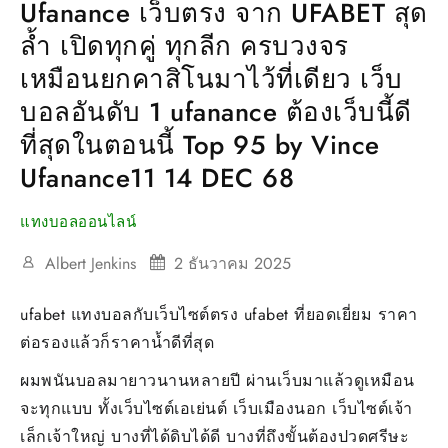
Ufanance เว็บตรง จาก UFABET สุด
ล้ำ เปิดทุกคู่ ทุกลีก ครบวงจร
เหมือนยกคาสิโนมาไว้ที่เดียว เว็บ
บอลอันดับ 1 ufanance ต้องเว็บนี้ดี
ที่สุดในตอนนี้ Top 95 by Vince
Ufanance11 14 DEC 68
แทงบอลออนไลน์
Albert Jenkins
2 ธันวาคม 2025
ufabet แทงบอลกับเว็บไซต์ตรง ufabet ที่ยอดเยี่ยม ราคา
ต่อรองแล้วก็ราคาน้ำดีที่สุด
ผมพนันบอลมายาวนานหลายปี ผ่านเว็บมาแล้วดูเหมือน
จะทุกแบบ ทั้งเว็บไซต์เอเย่นต์ เว็บเมืองนอก เว็บไซต์เจ้า
เล็กเจ้าใหญ่ บางที่ได้ดิบได้ดี บางที่ถึงขั้นต้องปวดศรีษะ