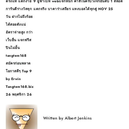
ตรงแท้ แตกง่าย
9 ยูฟ่าเบท webแจกหนัก คาสิโนครบวงจรอันดับ 1 สล็อต
การันตีรางวัลทุก
แตกจริง บาคาร่าเสถียร แทงบอลได้ทุกคู่ NOV 25
วัน ฝากไม่ถึงร้อย
ได้สอยตังแน่
อัตราจ่ายสูง กว่า
เว็บอื่น แจกฟรีส
ปินไม่อั้น
tangtem168
สมัครก่อนพลาด
โอกาสดีๆ Top 9
by Erwin
Tangtem168.biz
26 พฤศจิกา 26
Written by
Albert Jenkins