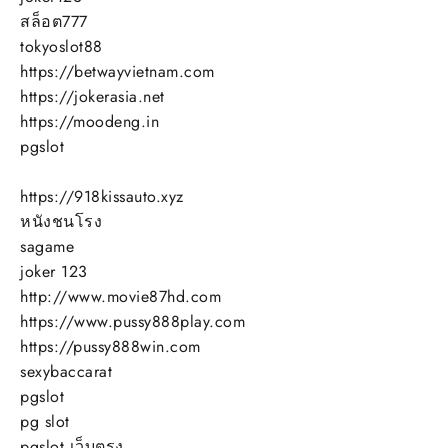
สล็อต777
tokyoslot88
https://betwayvietnam.com
https://jokerasia.net
https://moodeng.in
pgslot
https://918kissauto.xyz
หนังชนโรง
sagame
joker 123
http://www.movie87hd.com
https://www.pussy888play.com
https://pussy888win.com
sexybaccarat
pgslot
pg slot
pgslot เว็บตรง