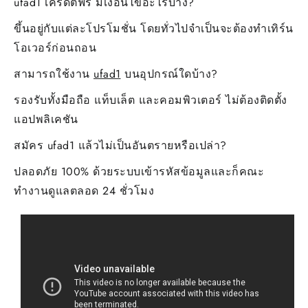
ufad1 เครดิตฟรี มีเงื่อนไขอะไรบ้าง?
ขึ้นอยู่กับแต่ละโปรโมชั่น โดยทั่วไปจำเป็นจะต้องทำเทิร์น
โอเวอร์ก่อนถอน
สามารถใช้งาน
ufad1
บนอุปกรณ์ใดบ้าง?
รองรับทั้งมือถือ แท็บเล็ต และคอมพิวเตอร์ ไม่ต้องติดตั้ง
แอปพลิเคชัน
สมัคร ufad1 แล้วไม่เป็นอันตรายหรือเปล่า?
ปลอดภัย 100% ด้วยระบบเข้ารหัสข้อมูลและก็คณะ
ทำงานดูแลตลอด 24 ชั่วโมง