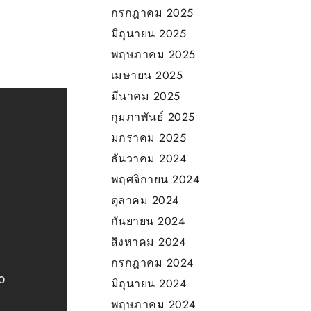
กรกฎาคม 2025
มิถุนายน 2025
พฤษภาคม 2025
เมษายน 2025
มีนาคม 2025
กุมภาพันธ์ 2025
มกราคม 2025
ธันวาคม 2024
พฤศจิกายน 2024
ตุลาคม 2024
กันยายน 2024
สิงหาคม 2024
กรกฎาคม 2024
มิถุนายน 2024
พฤษภาคม 2024