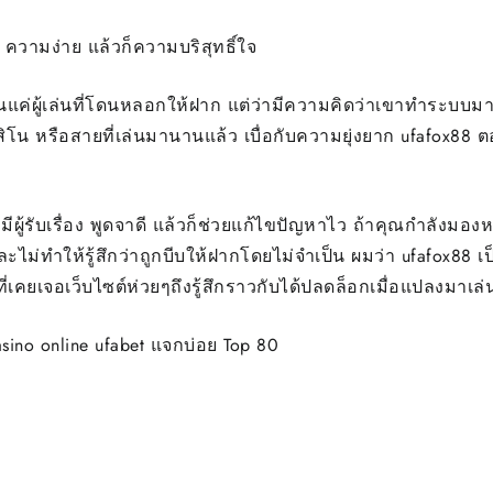
 ความง่าย แล้วก็ความบริสุทธิ์ใจ
็นแค่ผู้เล่นที่โดนหลอกให้ฝาก แต่ว่ามีความคิดว่าเขาทำระบบมา
คาสิโน หรือสายที่เล่นมานานแล้ว เบื่อกับความยุ่งยาก ufafox88 
ู้รับเรื่อง พูดจาดี แล้วก็ช่วยแก้ไขปัญหาไว ถ้าคุณกำลังมอง
ไม่ทำให้รู้สึกว่าถูกบีบให้ฝากโดยไม่จำเป็น ผมว่า ufafox88 เป็น
เคยเจอเว็บไซต์ห่วยๆถึงรู้สึกราวกับได้ปลดล็อกเมื่อแปลงมาเล่น
casino online ufabet แจกบ่อย Top 80