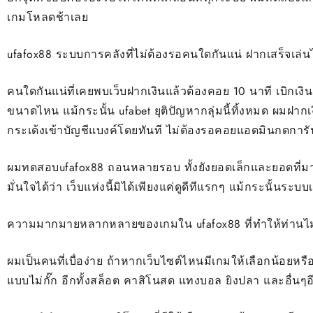
เกมโหลดช้าเลย
ufafox88 ระบบการคลังที่ไม่ต้องรอคนใดกันแน่ ฝากเสร็จเล่นไ
คนใดกันแน่ที่เคยพบเว็บฝากเงินแล้วต้องคอย 10 นาที เบิกเงิ
ขนาดไหน แม้กระนั้น ufabet ยุติปัญหากลุ่มนี้ทิ้งหมด ผมฝาก
กระเด้งเข้าบัญชีแบงค์โดยทันที ไม่ต้องรอคอยแอดมินกดการั
ผมทดสอบufafox88 ถอนหลายรอบ ทั้งยังยอดเล็กและยอดที่มากกว
มั่นใจได้ว่า เว็บแห่งนี้มิได้เพียงแค่ดูดีทีแรกๆ แม้กระนั้นระบ
ความมากมายหลากหลายของเกมใน ufafox88 ที่ทำให้ท่านไม่เบ
ผมเป็นคนที่เบื่อง่าย ถ้าหากเว็บไซต์ไหนมีเกมให้เลือกน้อยหรือ
แบบไม่กั๊ก อีกทั้งสล็อต คาสิโนสด แทงบอล ยิงปลา และอื่นๆ