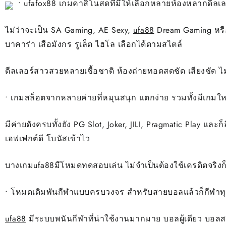
• ufafox88 เกมคาสิโนสดที่มีให้เลือกหลายห้องหลากดีลเล
ไม่ว่าจะเป็น SA Gaming, AE Sexy,
ufa88
Dream Gaming หรือ 
บาคาร่า เสือมังกร รูเล็ต ไฮโล เลือกได้ตามสไตล์
ดีลเลอร์สาวสวยหลายเชื้อชาติ ห้องถ่ายทอดสดชัด เสียงชัด ไม
• เกมสล็อตจากหลายค่ายที่หมุนสนุก แตกง่าย รวมทั้งมีเกมใ
มีค่ายดังครบทั้งยัง PG Slot, Joker, JILI, Pragmatic Play 
เอฟเฟกต์ดี โบนัสเข้าไว
บางเกมufa88มีโหมดทดสอบเล่น ไม่จำเป็นต้องใช้เครดิตจริง
• โหมดเดิมพันกีฬาแบบครบวงจร สำหรับสายบอลแล้วก็กีฬาท
ufa88
มีระบบพนันกีฬาที่น่าใช้งานมากมาย บอลผู้เดียว บอลสเต