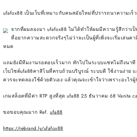
ufafox88 เป็นเว็บที่เหมาะกับคนสมัยใหม่ที่ปรารถนาความเร็ว
จากที่ผมลองมา ufafox88 ไม่ได้ทำให้ผมมีความรู้สึกว่าเป
ที่อยากความสะดวกจริงๆไม่ว่าจะเป็นผู้ที่เพิ่งจะเริ่มเล่น
หมด
แถมยังมีทีมงานรอตอบเร็วมาก ทักไปในระบบแชทไม่ถึงนาที มีผ
เว็บไซต์ufa88คาสิโนที่ครบถ้วนบริบูรณ์ ระบบดี ใช้งานง่าย และ
ควรจะทดลองใช้ด้วยตัวเอง แล้วคุณจะเข้าใจว่าเพราะอะไรผู้ที่
เกมสล็อตที่มีค่า RTP สูงที่สุด ufa88 25 ธันวาคม 68 Vanita 
ขอขอบคุณมาก Ref.
ufa88
https://rebrand.ly/ufafox88