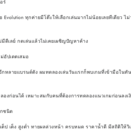
อร์
Evolution ทุกค่ายมีโต๊ะให้เลือกเล่นมากไม่น้อยเลยทีเดียว ไม
่มีดีเลย์ กดเล่นแล้วไม่เคยเผชิญปัญหาค้าง
หม่อัปเดตเสมอ
และก็อีกหลายแบรนด์ดัง ผมทดลองเล่นวันแรกก็พบเกมที่เข้ามือในท
ก็ลองก่อนได้ เหมาะสมกับคนที่ต้องการทดลองแนวเกมก่อนลงเง
ุกชนิด
็ป เต็ง สูงต่ำ ทายผลล่วงหน้า ครบหมด ราคาน้ำดี มีสถิติให้วิ