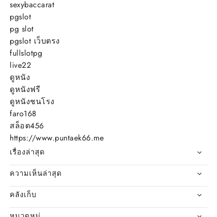
sexybaccarat
pgslot
pg slot
pgslot เว็บตรง
fullslotpg
live22
ดูหนัง
ดูหนังฟรี
ดูหนังชนโรง
faro168
สล็อต456
https://www.puntaek66.me
เรื่องล่าสุด
ความเห็นล่าสุด
คลังเก็บ
หมวดหมู่