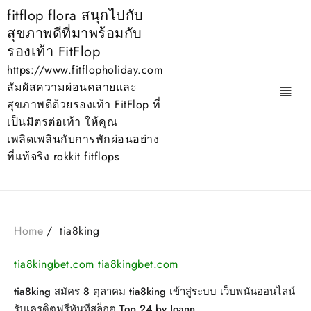
Skip
fitflop flora สนุกไปกับ
to
สุขภาพดีที่มาพร้อมกับ
content
รองเท้า FitFlop
https://www.fitflopholiday.com
สัมผัสความผ่อนคลายและ
สุขภาพดีด้วยรองเท้า FitFlop ที่
เป็นมิตรต่อเท้า ให้คุณ
เพลิดเพลินกับการพักผ่อนอย่าง
ที่แท้จริง rokkit fitflops
Home
tia8king
tia8kingbet.com
tia8kingbet.com
tia8king สมัคร 8 ตุลาคม tia8king เข้าสู่ระบบ เว็บพนันออนไลน์
รับเครดิตฟรีทันทีสล็อต Top 24 by Joann