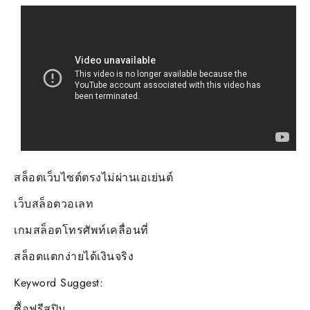
สล็อตเว็บไซต์ตรงไม่ผ่านเอเย่นต์
เว็บสล็อตวอเลท
เกมสล็อตโทรศัพท์เคลื่อนที่
สล็อตแตกง่ายได้เงินจริง
Keyword Suggest:
ซื้อฟรีสปิน