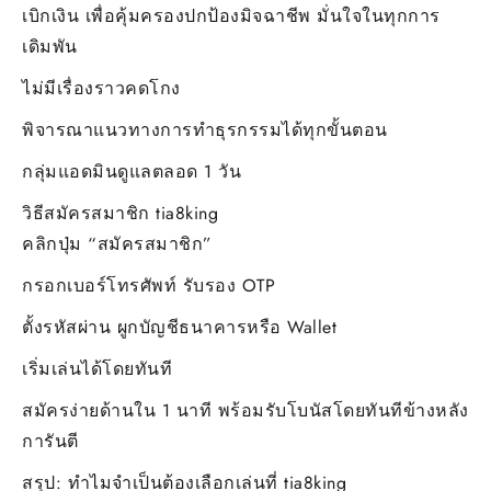
เบิกเงิน เพื่อคุ้มครองปกป้องมิจฉาชีพ มั่นใจในทุกการ
เดิมพัน
ไม่มีเรื่องราวคดโกง
พิจารณาแนวทางการทำธุรกรรมได้ทุกขั้นตอน
กลุ่มแอดมินดูแลตลอด 1 วัน
วิธีสมัครสมาชิก tia8king
คลิกปุ่ม “สมัครสมาชิก”
กรอกเบอร์โทรศัพท์ รับรอง OTP
ตั้งรหัสผ่าน ผูกบัญชีธนาคารหรือ Wallet
เริ่มเล่นได้โดยทันที
สมัครง่ายด้านใน 1 นาที พร้อมรับโบนัสโดยทันทีข้างหลัง
การันตี
สรุป: ทำไมจำเป็นต้องเลือกเล่นที่ tia8king