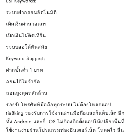
LSI Keywords:
ระบบฝากถอนอัตโนมัติ
เติมเงินผ่านวอเลท
เบิกเงินไม่ติดเทิร์น
ระบบออโต้ทันสมัย
Keyword Suggest:
ฝากขั้นต่ำ 1 บาท
ถอนได้ไม่จำกัด
ถอนสูงสุดหลักล้าน
รองรับโทรศัพท์มือถือทุกระบบ ไม่ต้องโหลดแอป
tia8king รองรับการใช้งานผ่านมือถือและก็แท็บเล็ต อีก
ทั้ง Android และก็ iOS ไม่ต้องติดตั้งแอปให้เปลืองพื้นที่
ใช้งานง่ายผ่านโปรแกรมท่องอินเตอร์เน็ต โหลดไว ลื่น