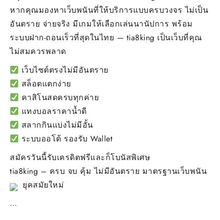
หากคุณมองหาเว็บพนันที่ให้บริการแบบครบวงจร ไม่เป็น
อันตราย จ่ายจริง มีเกมให้เลือกเล่นนานัปการ พร้อม
ระบบฝาก-ถอนเร็วที่สุดในไทย — tia8king เป็นเว็บที่คุณ
ไม่สมควรพลาด
เว็บไซต์ตรงไม่มีอันตราย
สล็อตแตกง่าย
คาสิโนสดครบทุกค่าย
แทงบอลราคาน้ำดี
สลากกินแบ่งไม่มีอั้น
ระบบออโต้ รองรับ Wallet
สมัครวันนี้รับเครดิตฟรีและก็โบนัสพิเศษ
tia8king – ครบ จบ คุ้ม ไม่มีอันตราย มาตรฐานเว็บพนัน
ยุคสมัยใหม่
…