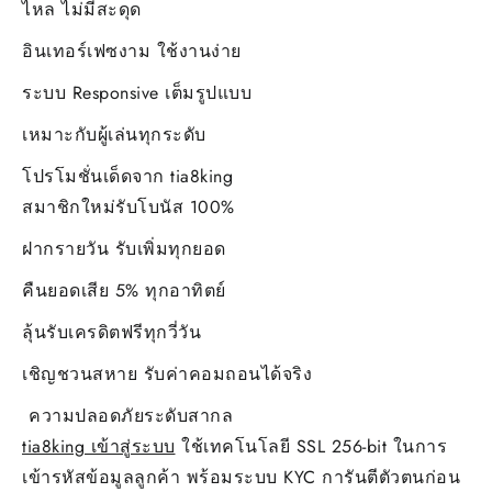
ไหล ไม่มีสะดุด
อินเทอร์เฟซงาม ใช้งานง่าย
ระบบ Responsive เต็มรูปแบบ
เหมาะกับผู้เล่นทุกระดับ
โปรโมชั่นเด็ดจาก tia8king
สมาชิกใหม่รับโบนัส 100%
ฝากรายวัน รับเพิ่มทุกยอด
คืนยอดเสีย 5% ทุกอาทิตย์
ลุ้นรับเครดิตฟรีทุกวี่วัน
เชิญชวนสหาย รับค่าคอมถอนได้จริง
️ ความปลอดภัยระดับสากล
tia8king เข้าสู่ระบบ
ใช้เทคโนโลยี SSL 256-bit ในการ
เข้ารหัสข้อมูลลูกค้า พร้อมระบบ KYC การันตีตัวตนก่อน