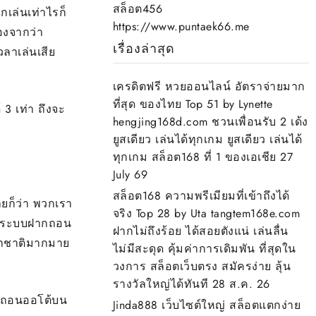
สล็อต456
เล่นเท่าไรก็
https://www.puntaek66.me
องจากว่า
เรื่องล่าสุด
ลาเล่นเสีย
เครดิตฟรี หวยออนไลน์ อัตราจ่ายมาก
ที่สุด ของไทย Top 51 by Lynette
3 เท่า ถึงจะ
hengjing168d.com ชวนเพื่อนรับ 2 เด้ง
ยูสเดียว เล่นได้ทุกเกม ยูสเดียว เล่นได้
ทุกเกม สล็อต168 ที่ 1 ของเอเชีย 27
July 69
สล็อต168 ความพรีเมียมที่เข้าถึงได้
ลยก็ว่า พวกเรา
จริง Top 28 by Uta tangtem168e.com
ือระบบฝากถอน
ฝากไม่ถึงร้อย ได้สอยตังแน่ เล่นลื่น
านาชาติมากมาย
ไม่มีสะดุด คุ้มค่าการเดิมพัน ที่สุดใน
วงการ สล็อตเว็บตรง สมัครง่าย ลุ้น
รางวัลใหญ่ได้ทันที 28 ส.ค. 26
บฝากถอนออโต้บน
Jinda888 เว็บไซต์ใหญ่ สล็อตแตกง่าย