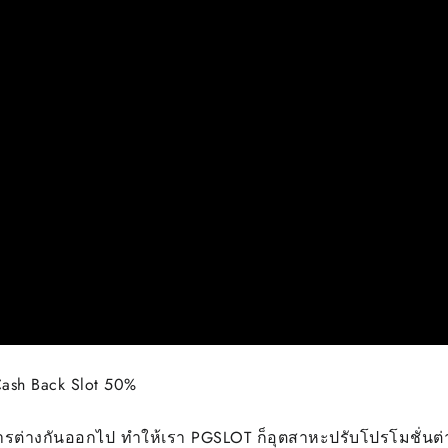
บ Cash Back Slot 50%
ารต่างกันออกไป ทำให้เรา PGSLOT ก็อุตสาหะปรับโปรโมชั่นต่