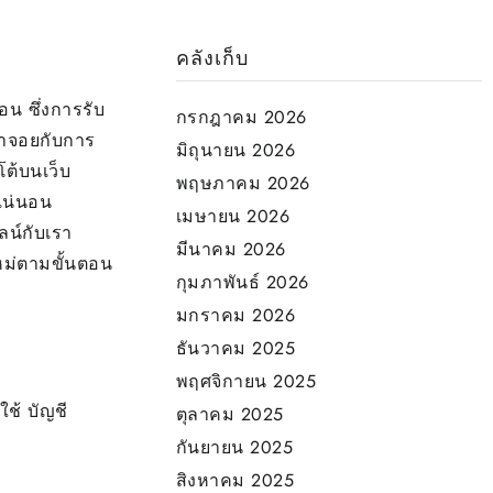
คลังเก็บ
อน ซึ่งการรับ
กรกฎาคม 2026
น้าจอยกับการ
มิถุนายน 2026
ต้บนเว็บ
พฤษภาคม 2026
แน่นอน
เมษายน 2026
ลน์กับเรา
มีนาคม 2026
ใหม่ตามขั้นตอน
กุมภาพันธ์ 2026
มกราคม 2026
ธันวาคม 2025
พฤศจิกายน 2025
ใช้ บัญชี
ตุลาคม 2025
กันยายน 2025
สิงหาคม 2025