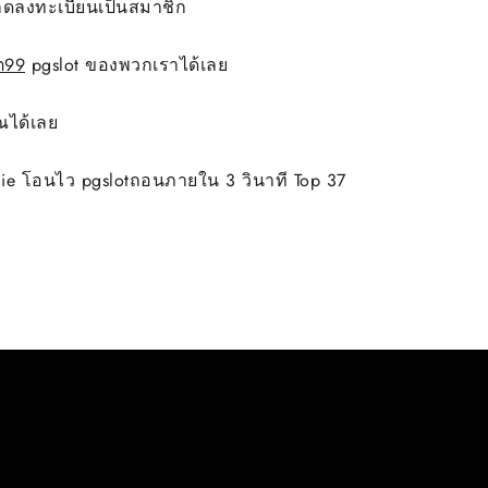
 กดลงทะเบียนเป็นสมาชิก
ต99
pgslot ของพวกเราได้เลย
ณได้เลย
gie โอนไว pgslotถอนภายใน 3 วินาที Top 37