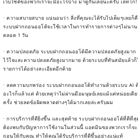
เว็บไซต์ของพวกเราจะมีอะไรบ้าง มาดูกันเลยนะครับ เลทโก!
• ความสบายสบาย แน่นอนว่า สิ่งที่คุณจะได้รับไปเต็มๆเลย
ระบบฝากถอนออโต้จะใช้เวลาในการทำรายการต่างๆไม่นาน ไม่
ตลอด 1 วัน
• ความปลอดภัย ระบบฝากถอนออโต้มีความปลอดภัยสูงมาก ด้ว
ไว้ใจและความปลอดภัยสูงมากมาย ด้วยระบบที่ทันสมัยแล้วก
รายการได้อย่างละเอียดอีกด้วย
• ลดความบกพร่อง ระบบฝากถอนออโต้ทำงานด้วยระบบ AI ด้ว
อะไรก็แล้วแต่ ด้วยเหตุว่าไม่ผ่านมือมนุษย์เลยแม้แต่หน่อยเ
ครั้ง ช่วยลดข้อผิดพลาดต่างๆได้มากเลยล่ะครับผม
• การบริการที่ดียิ่งขึ้น และสุดท้าย ระบบฝากถอนออโต้ที่ดีที่สุ
ต้องพบกับปัญหาการใช้งานในส่วนนี้ แอดมินของพวกเราก็จ
ถอนให้กับคุณ ทำให้คุณได้รับบริการที่ดีขึ้นอย่างแน่แท้