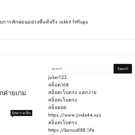
ารพักผ่อนอย่างที่แท้จริง rokkit fitflops
joker123
สล็อต168
ุกค่ายเกม
สล็อตเว็บตรง แตกง่าย
สล็อตเว็บตรง
สล็อต66
บน
ปิดความเห็น
https://www.jinda44.xyz
Slotpg
สล็อตเว็บตรง
ค่าย
https://bonus888.life
เกม