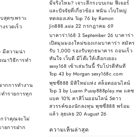
มีจริงไหม? เจาะลึกระบบเกม ฟีเจอร์
และปัจจัยที่เกี่ยวข้อง พนัน เว็บใหญ่
บบสุดๆเพราะ
ทดลองเล่น Top 76 by Ramon
Jin888.asia 22 กรกฎาคม 69
างรวดเร็ว
บาคาร่า168 3 September 26 บาคาร่า
เปิดมุมมองใหม่ของเกมบาคาร่า สมัคร
รับ 1,000 รองรับทุกธนาคาร ถอนเร็ว
 มีความน่า
ทันใจ เว็บดี มีโต๊ะให้เลือกเยอะ
ารณาวิธีการทำ
sexy168 เข้าเล่นวันนี้ รับโปรดีทันที
Top 43 by Morgan sexy168c.com
พุซซี่888 มิติใหม่แห่ง สล็อตออนไลน์
าดจากการทำงาน
Top 3 by Luann Pussy888play.me แคช
การทำรายการทุก
แบค 10% คาสิโนออนไลน์ 5ดาว
สวรรค์ของนักลงทุน พุซซี่888 พร้อม
แล้ว ลุยเลย 20 August 26
จากว่าคุณจะไม่
ำรายการฝาก
ความเห็นล่าสุด