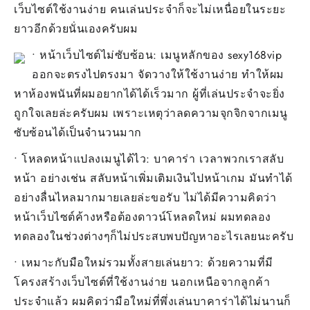
เว็บไซต์ใช้งานง่าย คนเล่นประจำก็จะไม่เหนื่อยในระยะ
ยาวอีกด้วยนั่นเองครับผม
• หน้าเว็บไซต์ไม่ซับซ้อน: เมนูหลักของ sexy168vip
ออกจะตรงไปตรงมา จัดวางให้ใช้งานง่าย ทำให้ผม
หาห้องพนันที่ผมอยากได้ได้เร็วมาก ผู้ที่เล่นประจำจะยิ่ง
ถูกใจเลยล่ะครับผม เพราะเหตุว่าลดความจุกจิกจากเมนู
ซับซ้อนได้เป็นจำนวนมาก
• โหลดหน้าแปลงเมนูได้ไว: บาคาร่า เวลาพวกเราสลับ
หน้า อย่างเช่น สลับหน้าเพิ่มเติมเงินไปหน้าเกม มันทำได้
อย่างลื่นไหลมากมายเลยล่ะขอรับ ไม่ได้มีความคิดว่า
หน้าเว็บไซต์ค้างหรือต้องดาวน์โหลดใหม่ ผมทดลอง
ทดลองในช่วงต่างๆก็ไม่ประสบพบปัญหาอะไรเลยนะครับ
• เหมาะกับมือใหม่รวมทั้งสายเล่นยาว: ด้วยความที่มี
โครงสร้างเว็บไซต์ที่ใช้งานง่าย นอกเหนือจากลูกค้า
ประจำแล้ว ผมคิดว่ามือใหม่ที่พึ่งเล่นบาคาร่าได้ไม่นานก็