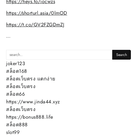
https://heys.to/iocwzs
https://shorturl.asia/0lmOD
https://t.co/GV2FZGDmZJ
…
joker123
สล็อต168
สล็อตเว็บตรง แตกง่าย
สล็อตเว็บตรง
สล็อต66
https://www.jinda44.xyz
สล็อตเว็บตรง
https://bonus888.life
สล็อต888
slot99