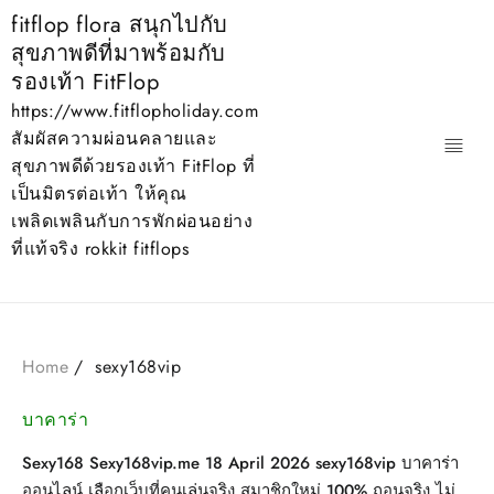
Skip
fitflop flora สนุกไปกับ
to
สุขภาพดีที่มาพร้อมกับ
content
รองเท้า FitFlop
https://www.fitflopholiday.com
สัมผัสความผ่อนคลายและ
สุขภาพดีด้วยรองเท้า FitFlop ที่
เป็นมิตรต่อเท้า ให้คุณ
เพลิดเพลินกับการพักผ่อนอย่าง
ที่แท้จริง rokkit fitflops
Home
sexy168vip
บาคาร่า
Sexy168 Sexy168vip.me 18 April 2026 sexy168vip บาคาร่า
ออนไลน์ เลือกเว็บที่คนเล่นจริง สมาชิกใหม่ 100% ถอนจริง ไม่