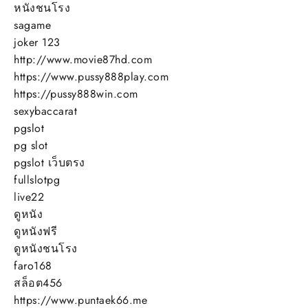
หนังชนโรง
sagame
joker 123
http://www.movie87hd.com
https://www.pussy888play.com
https://pussy888win.com
sexybaccarat
pgslot
pg slot
pgslot เว็บตรง
fullslotpg
live22
ดูหนัง
ดูหนังฟรี
ดูหนังชนโรง
faro168
สล็อต456
https://www.puntaek66.me