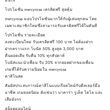
มั่นใจ
โปรโมชั่น mercyrosa เครดิตฟรี สุดคุ้ม
mercyrosa มอบโปรโมชั่นมากให้กับผู้เล่นทุกคน โดย
เฉพาะสมาชิกใหม่ซึ่งสามารถรับเครดิตฟรีได้ในทันที
โปรโมชั่น รายละเอียด
ลงทะเบียนใหม่ รับเครดิตฟรี 100 บาท ไม่ต้องฝาก
ฝากคราวแรก โบนัส 50% สูงสุด 3,000 บาท
คืนยอดเสีย รับคืน 10% ทุกสัปดาห์
โบนัสแนะนำเพื่อน รับ 20% จากยอดฝากของเพื่อน
เกมที่ได้รับความนิยมใน mercyrosa
คาสิโนสด
สัมผัสประสบการณ์คาสิโนแบบเรียลไทม์กับดีลเลอร์มือ
อาชีพ เกมยอดนิยม ดังเช่นว่า บาคาร่า รูเล็ต ไฮโล และ
เสือมังกร
สล็อตออนไลน์