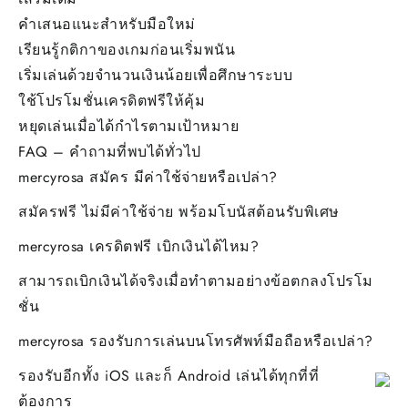
คำเสนอแนะสำหรับมือใหม่
เรียนรู้กติกาของเกมก่อนเริ่มพนัน
เริ่มเล่นด้วยจำนวนเงินน้อยเพื่อศึกษาระบบ
ใช้โปรโมชั่นเครดิตฟรีให้คุ้ม
หยุดเล่นเมื่อได้กำไรตามเป้าหมาย
FAQ – คำถามที่พบได้ทั่วไป
mercyrosa สมัคร มีค่าใช้จ่ายหรือเปล่า?
สมัครฟรี ไม่มีค่าใช้จ่าย พร้อมโบนัสต้อนรับพิเศษ
mercyrosa เครดิตฟรี เบิกเงินได้ไหม?
สามารถเบิกเงินได้จริงเมื่อทำตามอย่างข้อตกลงโปรโม
ชั่น
mercyrosa รองรับการเล่นบนโทรศัพท์มือถือหรือเปล่า?
รองรับอีกทั้ง iOS และก็ Android เล่นได้ทุกที่ที่
ต้องการ