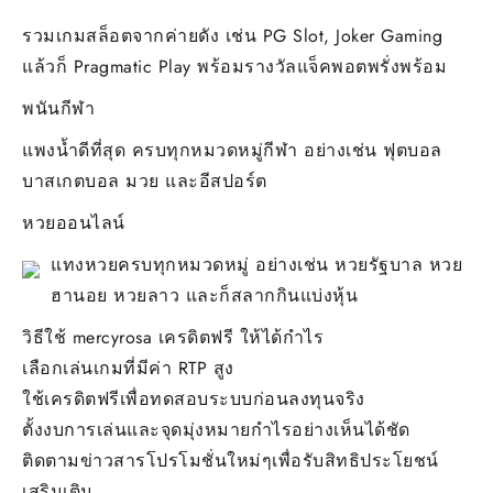
รวมเกมสล็อตจากค่ายดัง เช่น PG Slot, Joker Gaming
แล้วก็ Pragmatic Play พร้อมรางวัลแจ็คพอตพรั่งพร้อม
พนันกีฬา
แพงน้ำดีที่สุด ครบทุกหมวดหมู่กีฬา อย่างเช่น ฟุตบอล
บาสเกตบอล มวย และอีสปอร์ต
หวยออนไลน์
แทงหวยครบทุกหมวดหมู่ อย่างเช่น หวยรัฐบาล หวย
ฮานอย หวยลาว และก็สลากกินแบ่งหุ้น
วิธีใช้ mercyrosa เครดิตฟรี ให้ได้กำไร
เลือกเล่นเกมที่มีค่า RTP สูง
ใช้เครดิตฟรีเพื่อทดสอบระบบก่อนลงทุนจริง
ตั้งงบการเล่นและจุดมุ่งหมายกำไรอย่างเห็นได้ชัด
ติดตามข่าวสารโปรโมชั่นใหม่ๆเพื่อรับสิทธิประโยชน์
เสริมเติม