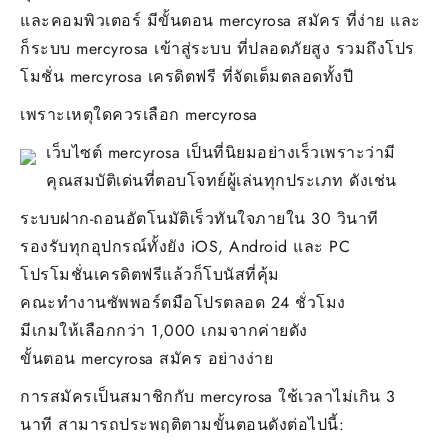
และคอมพิวเตอร์ มีขั้นตอน mercyrosa สมัคร ที่ง่าย และ
9
by
ก็ระบบ mercyrosa เข้าสู่ระบบ ที่ปลอดภัยสูง รวมถึงโปร
Clai
โมชั่น mercyrosa เครดิตฟรี ที่จัดเต็มตลอดทั้งปี
เพราะเหตุใดควรเลือก mercyrosa
เว็บไซต์ mercyrosa เป็นที่นิยมอย่างเร็วเพราะว่ามี
คุณสมบัติเด่นที่ตอบโจทย์ผู้เล่นทุกประเภท ดังเช่น
ระบบฝาก-ถอนอัตโนมัติเร็วทันใจภายใน 30 วินาที
รองรับทุกอุปกรณ์ทั้งยัง iOS, Android และ PC
โปรโมชั่นเครดิตฟรีแล้วก็โบนัสที่คุ้ม
คณะทำงานซัพพอร์ตมือโปรตลอด 24 ชั่วโมง
มีเกมให้เลือกกว่า 1,000 เกมจากค่ายดัง
ขั้นตอน mercyrosa สมัคร อย่างง่าย
การสมัครเป็นสมาชิกกับ mercyrosa ใช้เวลาไม่เกิน 3
นาที สามารถประพฤติตามขั้นตอนดังต่อไปนี้: