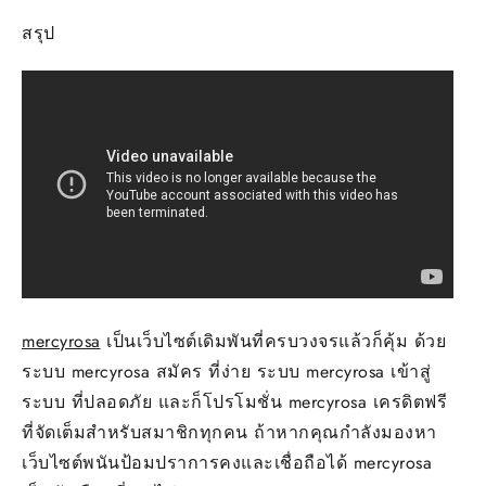
สรุป
mercyrosa
เป็นเว็บไซต์เดิมพันที่ครบวงจรแล้วก็คุ้ม ด้วย
ระบบ mercyrosa สมัคร ที่ง่าย ระบบ mercyrosa เข้าสู่
ระบบ ที่ปลอดภัย และก็โปรโมชั่น mercyrosa เครดิตฟรี
ที่จัดเต็มสำหรับสมาชิกทุกคน ถ้าหากคุณกำลังมองหา
เว็บไซต์พนันป้อมปราการคงและเชื่อถือได้ mercyrosa