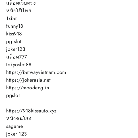
สล็อตเว็บตรง
หนังโป๊ไทย
1xbet
funny18
kiss918
pg slot
joker123
สล็อต777
tokyoslot88
https://betwayvietnam.com
https://jokerasia.net
https://moodeng.in
pgslot
https://918kissauto.xyz
หนังชนโรง
sagame
joker 123