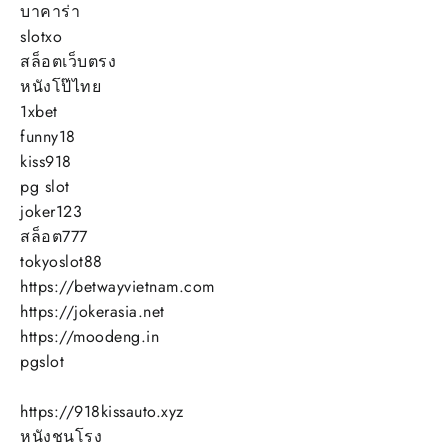
บาคาร่า
slotxo
สล็อตเว็บตรง
หนังโป๊ไทย
1xbet
funny18
kiss918
pg slot
joker123
สล็อต777
tokyoslot88
https://betwayvietnam.com
https://jokerasia.net
https://moodeng.in
pgslot
https://918kissauto.xyz
หนังชนโรง