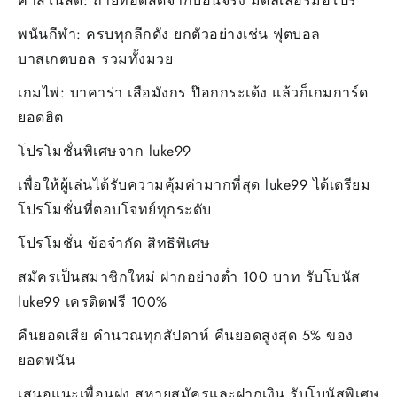
คาสิโนสด: ถ่ายทอดสดจากบ่อนจริง มีดีลเลอร์มือโปร
พนันกีฬา: ครบทุกลีกดัง ยกตัวอย่างเช่น ฟุตบอล
บาสเกตบอล รวมทั้งมวย
เกมไพ่: บาคาร่า เสือมังกร ป๊อกกระเด้ง แล้วก็เกมการ์ด
ยอดฮิต
โปรโมชั่นพิเศษจาก luke99
เพื่อให้ผู้เล่นได้รับความคุ้มค่ามากที่สุด luke99 ได้เตรียม
โปรโมชั่นที่ตอบโจทย์ทุกระดับ
โปรโมชั่น ข้อจำกัด สิทธิพิเศษ
สมัครเป็นสมาชิกใหม่ ฝากอย่างต่ำ 100 บาท รับโบนัส
luke99 เครดิตฟรี 100%
คืนยอดเสีย คำนวณทุกสัปดาห์ คืนยอดสูงสุด 5% ของ
ยอดพนัน
เสนอแนะเพื่อนฝูง สหายสมัครและฝากเงิน รับโบนัสพิเศษ