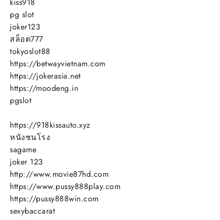
kiss918
pg slot
joker123
สล็อต777
tokyoslot88
https://betwayvietnam.com
https://jokerasia.net
https://moodeng.in
pgslot
https://918kissauto.xyz
หนังชนโรง
sagame
joker 123
http://www.movie87hd.com
https://www.pussy888play.com
https://pussy888win.com
sexybaccarat