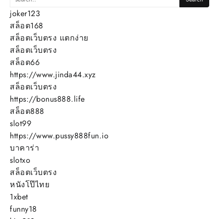
joker123
สล็อต168
สล็อตเว็บตรง แตกง่าย
สล็อตเว็บตรง
สล็อต66
https://www.jinda44.xyz
สล็อตเว็บตรง
https://bonus888.life
สล็อต888
slot99
https://www.pussy888fun.io
บาคาร่า
slotxo
สล็อตเว็บตรง
หนังโป๊ไทย
1xbet
funny18