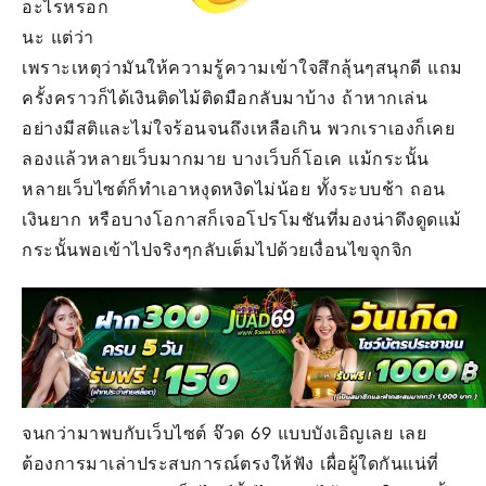
อะไรหรอก
สล็อ
ต้อง
นะ แต่ว่า
เว็บ
เพราะเหตุว่ามันให้ความรู้ความเข้าใจสึกลุ้นๆสนุกดี แถม
นี้
แตก
ครั้งคราวก็ได้เงินติดไม้ติดมือกลับมาบ้าง ถ้าหากเล่น
ง่าย
อย่างมีสติและไม่ใจร้อนจนถึงเหลือเกิน พวกเราเองก็เคย
ที่สุด
ลองแล้วหลายเว็บมากมาย บางเว็บก็โอเค แม้กระนั้น
ใน
ตอน
หลายเว็บไซต์ก็ทำเอาหงุดหงิดไม่น้อย ทั้งระบบช้า ถอน
นี้
เงินยาก หรือบางโอกาสก็เจอโปรโมชันที่มองน่าดึงดูดแม้
พฤศ
68
กระนั้นพอเข้าไปจริงๆกลับเต็มไปด้วยเงื่อนไขจุกจิก
จนกว่ามาพบกับเว็บไซต์ จ๊วด 69 แบบบังเอิญเลย เลย
ต้องการมาเล่าประสบการณ์ตรงให้ฟัง เผื่อผู้ใดกันแน่ที่