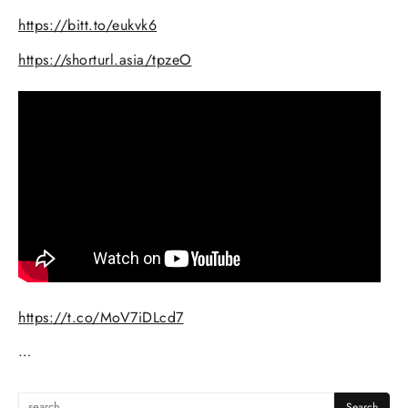
https://bitt.to/eukvk6
https://shorturl.asia/tpzeO
https://t.co/MoV7iDLcd7
…