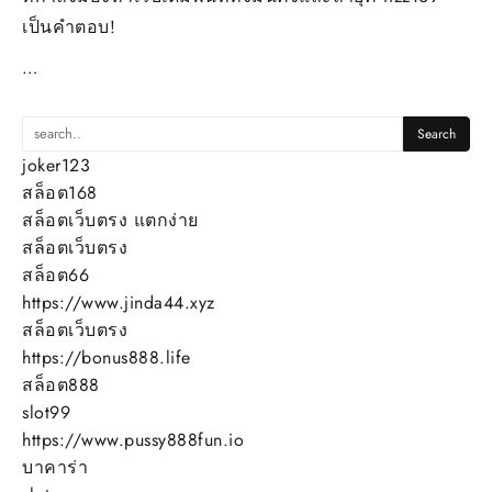
เป็นคำตอบ!
…
joker123
สล็อต168
สล็อตเว็บตรง แตกง่าย
สล็อตเว็บตรง
สล็อต66
https://www.jinda44.xyz
สล็อตเว็บตรง
https://bonus888.life
สล็อต888
slot99
https://www.pussy888fun.io
บาคาร่า