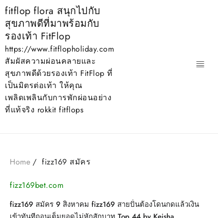
Skip
fitflop flora สนุกไปกับ
to
สุขภาพดีที่มาพร้อมกับ
content
รองเท้า FitFlop
https://www.fitflopholiday.com
สัมผัสความผ่อนคลายและ
สุขภาพดีด้วยรองเท้า FitFlop ที่
เป็นมิตรต่อเท้า ให้คุณ
เพลิดเพลินกับการพักผ่อนอย่าง
ที่แท้จริง rokkit fitflops
Home
fizz169 สมัคร
fizz169bet.com
fizz169 สมัคร 9 สิงหาคม fizz169 สายปั่นต้องโดนกดแล้วเงิน
เข้าทันทีถอนเต็มยอดไม่หักสักบาท Top 44 by Keisha