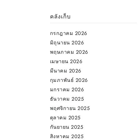
คลังเก็บ
กรกฎาคม 2026
มิถุนายน 2026
พฤษภาคม 2026
เมษายน 2026
มีนาคม 2026
กุมภาพันธ์ 2026
มกราคม 2026
ธันวาคม 2025
พฤศจิกายน 2025
ตุลาคม 2025
กันยายน 2025
สิงหาคม 2025