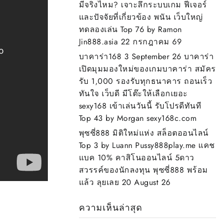
มีจริงไหม? เจาะลึกระบบเกม ฟีเจอร์
และปัจจัยที่เกี่ยวข้อง พนัน เว็บใหญ่
ทดลองเล่น Top 76 by Ramon
Jin888.asia 22 กรกฎาคม 69
บาคาร่า168 3 September 26 บาคาร่า
เปิดมุมมองใหม่ของเกมบาคาร่า สมัคร
รับ 1,000 รองรับทุกธนาคาร ถอนเร็ว
ทันใจ เว็บดี มีโต๊ะให้เลือกเยอะ
sexy168 เข้าเล่นวันนี้ รับโปรดีทันที
Top 43 by Morgan sexy168c.com
พุซซี่888 มิติใหม่แห่ง สล็อตออนไลน์
Top 3 by Luann Pussy888play.me แคช
แบค 10% คาสิโนออนไลน์ 5ดาว
สวรรค์ของนักลงทุน พุซซี่888 พร้อม
แล้ว ลุยเลย 20 August 26
ความเห็นล่าสุด