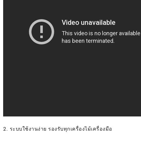
2. ระบบใช้งานง่าย รองรับทุกเครื่องไม้เครื่องมือ