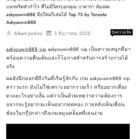
แจกทริคทำกำไร ที่ไม่มีใครบอกคุณ บาคาร่า ห้องสด
askyouwin888 มือใหม่ก็เล่นได้ Top 73 by Teresita
Askyouwin888
บน
Albert Jenkins
3 ธันวาคม 2025
ปิดความเห็น
Asky
21
askyouwin888 vip
askyouwin888 vip เป็นความสนุกที่มา
พฤศจ
พร้อมความตื่นเต้นและก็โอกาสสำหรับการสร้างรายได้
า
69
จริง
asky
vip
ผมยังนึกออกดีถึงวันที่เริ่มรู้จักกับ เกม askyouwin888 vip
เว็บ
คราวแรก มันไม่ใช่เพราะอยากรวยเร็ว หรืออยากเสี่ยง
ตรง
ขวัญ
ดวงอะไรอย่างงั้น แต่ว่าเป็นด้วยเหตุว่าความต้องการ
เซีย
อยากจะรู้อยากจะเห็นอยากทดลอง ภายหลังเห็นเพื่อน
คา
พ้องในกรุ๊ปกล่าวถึงเกมหมุนสล็อตที่เล่นง่าย
สิโน
ครบ
วงจร
ทุก
โปร