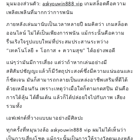
มุมมองส่วนตัว:
askyouwin888 vip
เกมสล็อตคือความ
เพลิดเพลินที่มากกว่าการพนัน
ภายหลังเล่นมานับเป็นเวลาหลายปี ผมคิดว่า เกมสล็อต
ออนไลน์ ไม่ได้เป็นเพียงการพนัน แม้กระนั้นคือความ
รื่นเริงใจรูปแบบใหม่ที่ประสมประสานระหว่าง
“เทคโนโลยี + โอกาส + ความสุข” ได้อย่างพอดี
แน่ๆว่ามันมีการเสี่ยง แต่ว่าถ้าหากเล่นอย่างมี
สติสัมปชัญญะแล้วก็มีวัตถุประสงค์ซึ่งมีความแน่นอนและ
ก็ชัดเจน มันก็สามารถกลายเป็นแหล่งอาชีพเสริมที่ดีได้
ด้วยเหมือนกัน เพราะเหตุว่าเมื่อใดก็ตามกดสปิน มันคือ
การได้ลุ้น ได้ตื่นเต้น แล้วก็ได้ปล่อยใจไปกับภาพ เสียง
รวมทั้ง
เอฟเฟกต์ที่วางแบบมาอย่างมีศิลปะ
ทุกครั้งที่หมุนวงล้อ askyouwin888 vip ผมไม่ได้เห็นว่า
เป็นการเสี่ยงโชค แม้กระนั้นเป็นการให้รางวัลตนเองหลัง