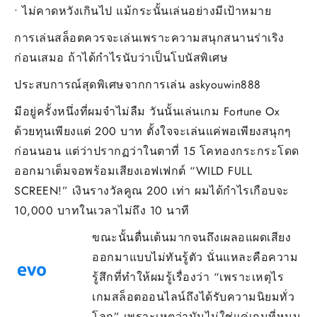
• ไม่คาดหวังเกินไป แม้กระนั้นเล่นอย่างมีเป้าหมาย
การเล่นสล็อตควรจะเล่นเพราะความสนุกสนานร่าเริง
ก่อนเสมอ ถ้าได้กำไรนับว่าเป็นโบนัสพิเศษ
ประสบการณ์สุดพิเศษจากการเล่น askyouwin888
มีอยู่ครั้งหนึ่งที่ผมจำไม่ลืม วันนั้นเล่นเกม Fortune Ox
ด้วยทุนเพียงแต่ 200 บาท ตั้งใจจะเล่นแค่พอเพียงสนุกๆ
ก่อนนอน แต่ว่าปรากฏว่าในตาที่ 15 โคทองกระกระโดด
ออกมาเต็มจอพร้อมเสียงเอฟเฟกต์ “WILD FULL
SCREEN!” เงินรางวัลคูณ 200 เท่า ผมได้กำไรเกือบจะ
10,000 บาทในเวลาไม่ถึง 10 นาที
ขณะนั้นตื่นเต้นมากจนถึงเผลอแผดเสียง
ออกมาแบบไม่ทันรู้ตัว นั่นแหละคือความ
รู้สึกที่ทำให้ผมรู้เรื่องว่า “เพราะเหตุไร
เกมสล็อตออนไลน์ถึงได้รับความนิยมทั่ว
โลก” เพราะเหตุว่ามันไม่ใช่แค่เกมที่หมุน