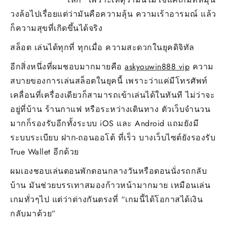
วงล้อไปเรื่อยแต่ว่ามันคือความลุ้น ความเร้าอารมณ์ แล้ว
ก็ความสุขที่เกิดขึ้นได้จริง
สล็อต เล่นได้ทุกที่ ทุกเมื่อ ความสะดวกในยุคดิจิทัล
อีกสิ่งหนึ่งที่ผมชอบมากมายคือ
askyouwin888 vip
ความ
สบายของการเล่นสล็อตในยุคนี้ เพราะว่าแค่มีโทรศัพท์
เคลื่อนที่เครื่องเดียวก็สามารถเข้าเล่นได้ในทันที ไม่ว่าจะ
อยู่ที่บ้าน ร้านกาแฟ หรือระหว่างเดินทาง ตัวเว็บจำนวน
มากก็รองรับอีกทั้งระบบ iOS และ Android แถมยังมี
ระบบระเบียบ ฝาก-ถอนออโต้ ที่เร็ว บางเว็บไซต์ยังรองรับ
True Wallet อีกด้วย
ผมเองชอบเล่นตอนพักตอนกลางวันหรือตอนนั่งรถกลับ
บ้าน มันช่วยบรรเทาสมองก้าวหน้ามากมาย เหมือนเล่น
เกมทั่วๆไป แต่ว่าต่างกันตรงที่ “เกมนี้ได้โอกาสได้เงิน
กลับมาด้วย”