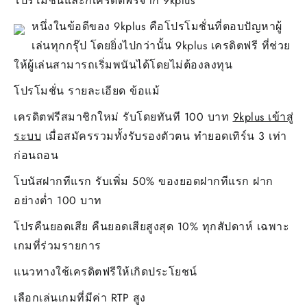
โปรโมชั่นและก็เครดิตฟรีจาก 9kplus
หนึ่งในข้อดีของ 9kplus คือโปรโมชั่นที่ตอบปัญหาผู้
เล่นทุกกรุ๊ป โดยยิ่งไปกว่านั้น 9kplus เครดิตฟรี ที่ช่วย
ให้ผู้เล่นสามารถเริ่มพนันได้โดยไม่ต้องลงทุน
โปรโมชั่น รายละเอียด ข้อแม้
เครดิตฟรีสมาชิกใหม่ รับโดยทันที 100 บาท
9kplus เข้าสู่
ระบบ
เมื่อสมัครรวมทั้งรับรองตัวตน ทำยอดเทิร์น 3 เท่า
ก่อนถอน
โบนัสฝากทีแรก รับเพิ่ม 50% ของยอดฝากทีแรก ฝาก
อย่างต่ำ 100 บาท
โปรคืนยอดเสีย คืนยอดเสียสูงสุด 10% ทุกสัปดาห์ เฉพาะ
เกมที่ร่วมรายการ
แนวทางใช้เครดิตฟรีให้เกิดประโยชน์
เลือกเล่นเกมที่มีค่า RTP สูง