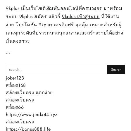
9kplus เป็นเว็บไซต์เดิมพันออนไลน์ที่ครบวงจร มาพร้อม
ระบบ 9kplus สมัคร แล้วก็
9kplus เข้าสู่ระบบ
ที่ใช้งาน
ง่าย โปรโมชั่น 9kplus เครดิตฟรี สุดคุ้ม เหมาะสำหรับผู้
เล่นทุกระดับที่ปรารถนาสนุกสนานและสร้างรายได้อย่าง
มั่นคงถาวร
…
joker123
สล็อต168
สล็อตเว็บตรง แตกง่าย
สล็อตเว็บตรง
สล็อต66
https://www.jinda44.xyz
สล็อตเว็บตรง
https://bonus888.life