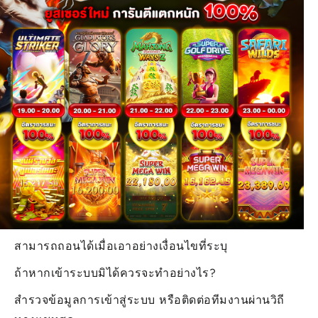
สามารถถอนได้เมื่อเอาอย่างเงื่อนไขที่ระบุ
ถ้าหากเข้าระบบมิได้ควรจะทำอย่างไร?
สำรวจข้อมูลการเข้าสู่ระบบ หรือติดต่อทีมงานผ่านวิถี