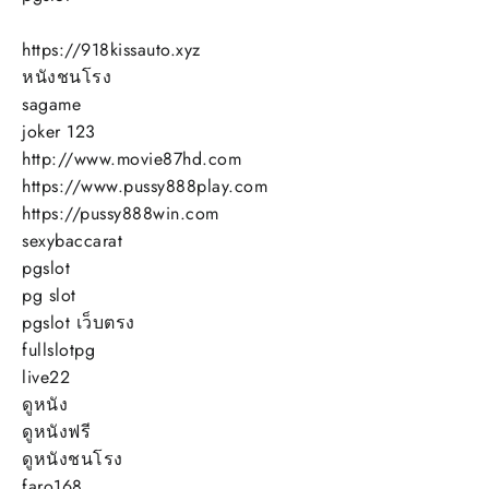
https://918kissauto.xyz
หนังชนโรง
sagame
joker 123
http://www.movie87hd.com
https://www.pussy888play.com
https://pussy888win.com
sexybaccarat
pgslot
pg slot
pgslot เว็บตรง
fullslotpg
live22
ดูหนัง
ดูหนังฟรี
ดูหนังชนโรง
faro168