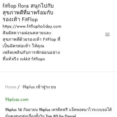
Skip
fitflop flora สนุกไปกับ
to
สุขภาพดีที่มาพร้อมกับ
content
รองเท้า FitFlop
https://www.fitflopholiday.com
สัมผัสความผ่อนคลายและ
สุขภาพดีด้วยรองเท้า FitFlop ที่
เป็นมิตรต่อเท้า ให้คุณ
เพลิดเพลินกับการพักผ่อนอย่าง
ที่แท้จริง rokkit fitflops
Home
9kplus เข้าสู่ระบบ
9kpluss.com
9kplus 16 กันยายน 9kplus เครดิตฟรี แจ็คพอตมาไวระบบออโต้
มั่นคงสนุกต่อเนื่องทั้งวัน Top 80 by Darrel