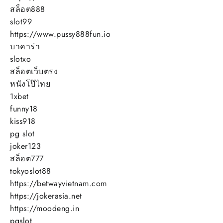
สล็อต888
slot99
https://www.pussy888fun.io
บาคาร่า
slotxo
สล็อตเว็บตรง
หนังโป๊ไทย
1xbet
funny18
kiss918
pg slot
joker123
สล็อต777
tokyoslot88
https://betwayvietnam.com
https://jokerasia.net
https://moodeng.in
pgslot