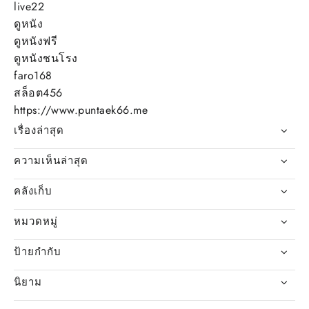
live22
ดูหนัง
ดูหนังฟรี
ดูหนังชนโรง
faro168
สล็อต456
https://www.puntaek66.me
เรื่องล่าสุด
ความเห็นล่าสุด
คลังเก็บ
หมวดหมู่
ป้ายกำกับ
นิยาม