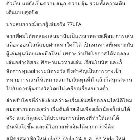
ตัวเงิน แต่ยังเป็นความสนุก ความลุ้น รวมทั้งความตื่น
เต้นแบบสุดขีด
ประสบการณ์จากผู้เล่นจริง 77UFA
จากที่ผมได้ทดลองเล่นมานับเป็นเวลาหลายเดือน การเล่น
สล็อตออนไลน์แบบฝากเท่าใดก็ได้ เป็นหนทางที่เหมาะกับ
ผู้เล่นทุนน้อยและมือใหม่ เพราะว่าเปิดโอกาสได้ทดลอง
เล่นอย่างอิสระ ศึกษาแนวทางเล่น เรียนโบนัส และก็
จัดการทุนอย่างระมัดระวัง สิ่งสำคัญเป็นการวางเป้า
หมายการเล่นให้เหมาะสมกับเงินทุนที่มี แล้วก็สนุกสนาน
ไปกับการลุ้นรางวัลโดยไม่เครียดเรื่องอย่างต่ำ
สำหรับใครที่กำลังลังเลว่าจะเริ่มเล่นสล็อตออนไลน์ดีไหม
ผมอยากบอกเลยว่า เริ่มต้นด้วยเงินเพียงเล็กน้อยก็เล่นได้
จริง และก็คุณจะได้ประสบการณ์ตรงที่ทำให้เล่นได้
บันเทิงใจขึ้น และมีโอกาสทำเงินได้มากกว่าที่คิด
สมัครสมาชิกใหม่ ufa77 77ufa 24 ธ.ค. 69 Vida ใหม่