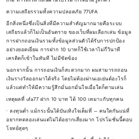
ความเสถียรรวมทั้งความปลอดภัย 77UFA
อีกสิ่งหนึ่งซึ่งเป็นสิ่งที่มีความสำคัญมากมายคือระบบ
เสถียรแล้วก็ไม่เป็นอันตราย ของเว็บที่ผมเลือกเล่น ข้อมูล
การฝากถอนเงินรวมทั้งข้อมูลส่วนตัวได้รับการปกป้อง
อย่างยอดเยี่ยม การฝาก 10 บาทก็ใช้เวลาไม่กี่วินาที
เครดิตก็เข้าในทันที ไม่มีขัดข้อง
นอกจากนั้น การถอนเงินก็สะดวกมาก ผมสามารถถอน
เงินรางวัลออกมาได้จริง โดยไม่ต้องผ่านเอเย่นต์อะไรก็
แล้วแต่ทำให้มีความรู้สึกมั่นอกมั่นใจเมื่อใดก็ตามเล่น
เหตุผลที่ ufa77 ฝาก 10 บาท ได้ 100 เหมาะกับทุกคน
• ลงทุนต่ำ แม้กระนั้นได้บันเทิงใจเต็มที่ – คนใดกันแน่ที่
อยากทดลองเล่นแต่ไม่ได้อยากเสี่ยงมาก โปรโมชั่นนี้ตอบ
โจทย์สุดๆ