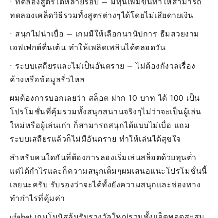
• ทดลองสูตรได้หลายรอบ – มีทุนเพิ่มขึ้นทำให้สามารถ
ทดลองเคล็ดวิธีรวมทั้งสูตรต่างๆได้โดยไม่เสียดายเงิน
• สนุกไม่น่าเบื่อ – เกมมีให้เลือกนานัปการ ธีมสวยงาม
เอฟเฟกต์ตื่นเต้น ทำให้เพลิดเพลินได้ตลอดวัน
• ระบบเสถียรและไม่เป็นอันตราย – ไม่ต้องกังวลเรื่อง
ค้างหรือข้อมูลรั่วไหล
ผมต้องการบอกเลยว่า สล็อต ฝาก 10 บาท ได้ 100 เป็น
โปรโมชั่นที่คุ้มรวมทั้งสนุกสนานจริงๆไม่ว่าจะเป็นผู้เล่น
ใหม่หรือผู้เล่นเก่า ก็สามารถสนุกได้แบบไม่เบื่อ แถม
ระบบเสถียรแล้วก็ไม่มีอันตราย ทำให้เล่นได้สุขใจ
สำหรับคนใดกันที่ต้องการลองเริ่มเล่นสล็อตด้วยทุนต่ำ
แต่ได้กำไรและก็ความสนุกเต็มๆผมเสนอแนะโปรโมชั่นนี้
เลยนะครับ รับรองว่าจะได้ทั้งยังความสนุกและช่องทาง
ทำกำไรที่คุ้มค่า
ufabet เกมโบนัสลุ้นรับรางวัลใหญ่รวมทั้งแจ็คพอตสะสม