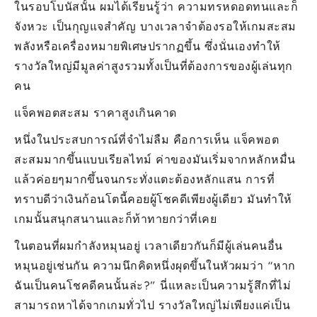
ในรอบโบนัสนั้น ผมได้เรียนรู้ว่า ความทรหดอดทนและก็
จังหวะ เป็นกุญแจสำคัญ บางเวลาจำต้องรอให้เกมสะสม
พลังหรือเครื่องหมายพิเศษปรากฏขึ้น ซึ่งนั่นเองทำให้
รางวัลใหญ่มีมูลค่าสูงรวมทั้งเป็นที่ต้องการของผู้เล่นทุก
คน
แจ็คพอตสะสม ราคาสูงเกินคาด
หนึ่งในประสบการณ์ที่จำไม่ลืม คือการเห็น แจ็คพอต
สะสมมากขึ้นแบบเรียลไทม์ ค่าของมันเริ่มจากหลักหมื่น
แล้วค่อยๆมากขึ้นจนกระทั่งแตะต้องหลักแสน การที่
ทราบดีว่าเงินก้อนโตนี้คอยผู้โชคดีเพียงผู้เดียว มันทำให้
เกมนั้นสนุกสนานและก็ท้าทายกว่าที่เคย
ในตอนที่ผมกำลังหมุนอยู่ เวลาเดียวกันก็มีผู้เล่นคนอื่น
หมุนอยู่เช่นกัน ความนึกคิดหนึ่งผุดขึ้นในหัวผมว่า “หาก
ฉันเป็นคนโชคดีคนนั้นล่ะ?” นี่แหละเป็นความรู้สึกที่ไม่
สามารถหาได้จากเกมทั่วไป รางวัลใหญ่ไม่เพียงแค่เป็น