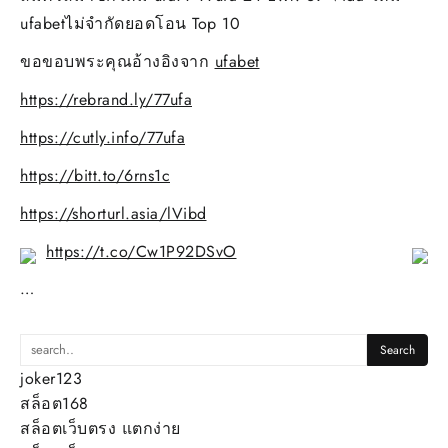
ufabetไม่จำกัดยอดโอน Top 10
ขอขอบพระคุณอ้างอิงจาก
ufabet
https://rebrand.ly/77ufa
https://cutly.info/77ufa
https://bitt.to/6rns1c
https://shorturl.asia/lVibd
https://t.co/Cw1P92DSvO
…
joker123
สล็อต168
สล็อตเว็บตรง แตกง่าย