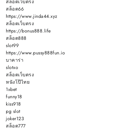
สล็อตเว็บตรง
สล็อต66
https://www.jinda44.xyz
สล็อตเว็บตรง
https://bonus888.life
สล็อต888
slot99
https://www.pussy888fun.io
บาคาร่า
slotxo
สล็อตเว็บตรง
หนังโป๊ไทย
1xbet
funny18
kiss918
pg slot
joker123
สล็อต777