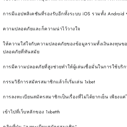
การมีแอปพลิเคชันที่รองรับอีกทั้งระบบ iOS รวมทั้ง Andro
ความปลอดภัยและก็ความน่าไว้วางใจ
ให้ความใส่ใจกับความปลอดภัยของข้อมูลรวมทั้งเงินลงทุนของ
ปลอดภัยที่ทันสมัย
การมีความปลอดภัยที่สูงช่วยทำให้ผู้เล่นเชื่อมั่นในการใช้บ
กรรมวิธีการสมัครสมาชิกแล้วก็เริ่มเล่น 1xbet
การลงทะเบียนสมัครสมาชิกเป็นเรื่องที่ไม่ได้ยากเย็น เพียงแค่ไม
เข้าไปที่เว็บหลักของ 1xbetth
คลิกที่ปุ่ม “ลงทะเบียนสมัครสมาชิก”