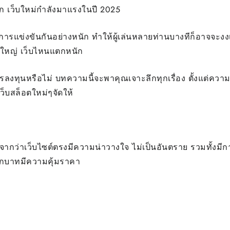
ัก เว็บใหม่กำลังมาแรงในปี 2025
รแข่งขันกันอย่างหนัก ทำให้ผู้เล่นหลายท่านบางทีก็อาจจะงงเต
ายใหญ่ เว็บไหนแตกหนัก
ารลงทุนหรือไม่ บทความนี้จะพาคุณเจาะลึกทุกเรื่อง ตั้งแต่คว
ว็บสล็อตใหม่ๆจัดให้
่องจากว่าเว็บไซต์ตรงมีความน่าวางใจ ไม่เป็นอันตราย รวมทั้งมี
ทุกบาทมีความคุ้มราคา