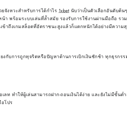
้วยจังหวะสำหรับการได้กำไร
1xbet
นับว่าเป็นตัวเลือกอันดับต้น
น้า พร้อมระบบเล่นที่ล้ำสมัย รองรับการใช้งานผ่านมือถือ รว
นเข้าถึงเกมสล็อตที่อัตราชนะสูงแล้วก็แตกหนักได้อย่างมีความส
่ยงกับการถูกทุจริตหรือปัญหาด้านการเบิกเงินชักช้า ทุกธุรกร
เลท ทำให้ผู้เล่นสามารถฝาก-ถอนเงินได้ง่าย และยังไม่มีขั้นต
มือโปร