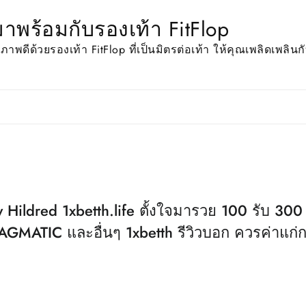
่มาพร้อมกับรองเท้า FitFlop
ีด้วยรองเท้า FitFlop ที่เป็นมิตรต่อเท้า ให้คุณเพลิดเพลินกับก
by Hildred 1xbetth.life ตั้งใจมารวย 100 รับ 30
GMATIC และอื่นๆ 1xbetth รีวิวบอก ควรค่าแก่