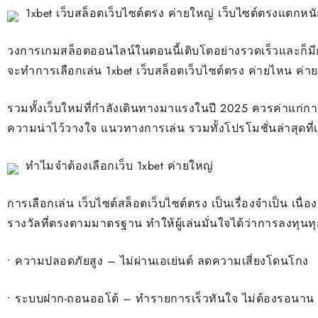
1xbet เว็บสล็อตเว็บไซต์ตรง ค่ายใหญ่ เว็บไซต์ตรงแตกหน
วงการเกมสล็อตออนไลน์ในตอนนี้เติบโตอย่างรวดเร็วและก็มีกา
จะทำการเลือกเล่น 1xbet เว็บสล็อตเว็บไซต์ตรง ค่ายไหน ค่
รวมทั้งเว็บใหม่ที่กำลังเดินทางมาแรงในปี 2025 ควรค่าแก่ก
ความน่าไว้วางใจ แนวทางการเล่น รวมทั้งโปรโมชั่นล่าสุดที่เ
ทำไมจำต้องเลือกเว็บ 1xbet ค่ายใหญ่
การเลือกเล่น เว็บไซต์สล็อตเว็บไซต์ตรง เป็นเรื่องจำเป็น เนื
รางวัลที่ตรงตามมาตรฐาน ทำให้ผู้เล่นมั่นใจได้ว่าการลงทุน
• ความปลอดภัยสูง – ไม่ผ่านเอเย่นต์ ลดความเสี่ยงโดนโกง
• ระบบฝาก-ถอนออโต้ – ทำรายการเร็วทันใจ ไม่ต้องรอนาน