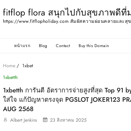
Skip
fitflop flora สนุกไปกับสุขภาพดีที
to
content
https://www.fitflopholiday.com สัมผัสความผ่อนคลายและสุขภาพด
หน้าแรก
Blog
Contact
Buy this Domain
Home
1xbet
1xbetth
1xbetth การันตี อัตราการจ่ายสูงที่สุด Top 91 
ใส่ใจ แก้ปัญหาตรงจุด PGSLOT JOKER123 PRA
AUG 2568
Albert Jenkins
23 สิงหาคม 2025