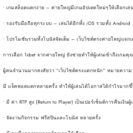
• เกมสล็อตแตกง่าย – ค่ายใหญ่มีเกมอัปเดตใหม่ๆให้เลือกเล
• รองรับมือถือทุกระบบ – เล่นได้อีกทั้ง iOS รวมทั้ง Android
• โปรโมชั่นรวมทั้งโบนัสจัดเต็ม – เว็บไซต์ตรงค่ายใหญ่แจกเ
การเลือก 1xbet จากค่ายใหญ่ ยังช่วยทำให้ผู้เล่นเข้าถึงเกม
ผู้คนจำนวนมากสงสัยว่า “เว็บไซต์ตรงแตกหนัก” หมายความว่าอะ
มี แจ็คพอตแตกหลายครั้ง ทำให้ผู้เล่นได้โอกาสได้กำไรมาก
• มี ค่า RTP สูง (Return to Player) เป็นเปอร์เซ็นต์การคืนเงินผู้
• จัดงานกิจกรรม ฟรีสปินและโบนัส หลายครั้ง