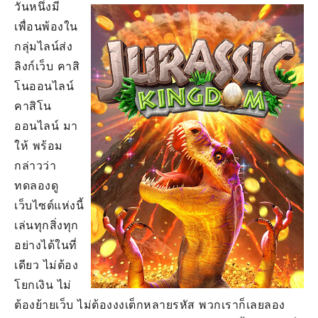
วันหนึ่งมี
เพื่อนพ้องใน
กลุ่มไลน์ส่ง
ลิงก์เว็บ คาสิ
โนออนไลน์
คาสิโน
ออนไลน์ มา
ให้ พร้อม
กล่าวว่า
ทดลองดู
เว็บไซต์แห่งนี้
เล่นทุกสิ่งทุก
อย่างได้ในที่
เดียว ไม่ต้อง
โยกเงิน ไม่
ต้องย้ายเว็บ ไม่ต้องงงเต็กหลายรหัส พวกเราก็เลยลอง