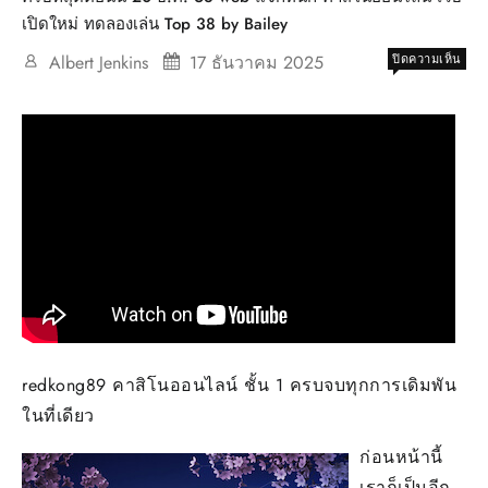
เปิดใหม่ ทดลองเล่น Top 38 by Bailey
บน
Albert Jenkins
17 ธันวาคม 2025
ปิดความเห็น
Red
รวม
เกม
เดิม
พัน
ทุก
ค่าย
คา
สิโน
สล็อ
บา
คา
ร่า
กีฬา
redkong89 คาสิโนออนไลน์ ชั้น 1 ครบจบทุกการเดิมพัน
ครบ
ที่สุด
ในที่เดียว
ตอน
นี้
ก่อนหน้านี้
20
เราก็เป็นอีก