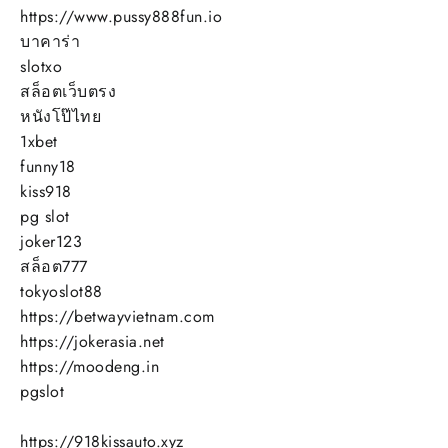
https://www.pussy888fun.io
บาคาร่า
slotxo
สล็อตเว็บตรง
หนังโป๊ไทย
1xbet
funny18
kiss918
pg slot
joker123
สล็อต777
tokyoslot88
https://betwayvietnam.com
https://jokerasia.net
https://moodeng.in
pgslot
https://918kissauto.xyz