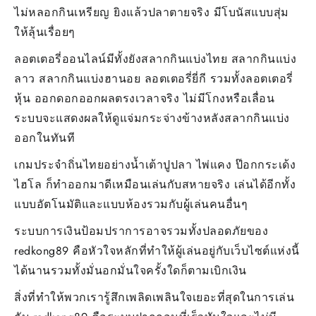
ไม่หลอกกินเหรียญ ยิงแล้วปลาตายจริง มีโบนัสแบบสุ่ม
ให้ลุ้นเรื่อยๆ
ลอตเตอรี่ออนไลน์มีทั้งยังสลากกินแบ่งไทย สลากกินแบ่ง
ลาว สลากกินแบ่งฮานอย ลอตเตอรี่ยี่กี รวมทั้งลอตเตอรี่
หุ้น ออกดอกออกผลตรงเวลาจริง ไม่มีโกงหรือเลื่อน
ระบบจะแสดงผลให้ดูแจ่มกระจ่างข้างหลังสลากกินแบ่ง
ออกในทันที
เกมประจำถิ่นไทยอย่างน้ำเต้าปูปลา ไพ่แคง ป๊อกกระเด้ง
ไฮโล ก็ทำออกมาดีเหมือนเล่นกับสหายจริง เล่นได้อีกทั้ง
แบบอัตโนมัติและแบบห้องรวมกับผู้เล่นคนอื่นๆ
ระบบการเงินป้อมปราการอาจรวมทั้งปลอดภัยของ
redkong89 คือหัวใจหลักที่ทำให้ผู้เล่นอยู่กับเว็บไซต์แห่งนี้
ได้นานรวมทั้งมั่นอกมั่นใจครั้งใดก็ตามเบิกเงิน
สิ่งที่ทำให้พวกเรารู้สึกเพลิดเพลินใจเยอะที่สุดในการเล่น