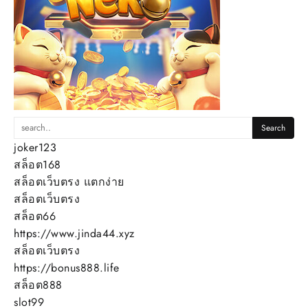
joker123
สล็อต168
สล็อตเว็บตรง แตกง่าย
สล็อตเว็บตรง
สล็อต66
https://www.jinda44.xyz
สล็อตเว็บตรง
https://bonus888.life
สล็อต888
slot99