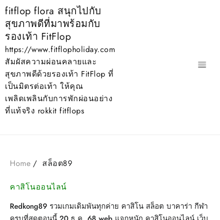
Skip
fitflop flora สนุกไปกับ
to
สุขภาพดีที่มาพร้อมกับ
content
รองเท้า FitFlop
https://www.fitflopholiday.com
สัมผัสความผ่อนคลายและ
สุขภาพดีด้วยรองเท้า FitFlop ที่
เป็นมิตรต่อเท้า ให้คุณ
เพลิดเพลินกับการพักผ่อนอย่าง
ที่แท้จริง rokkit fitflops
Home
สล็อต89
คาสิโนออนไลน์
Redkong89 รวมเกมเดิมพันทุกค่าย คาสิโน สล็อต บาคาร่า กีฬา
ครบที่สุดตอนนี้ 20 ธ.ค. 68 web แจกหนัก คาสิโนออนไลน์ เว็บ