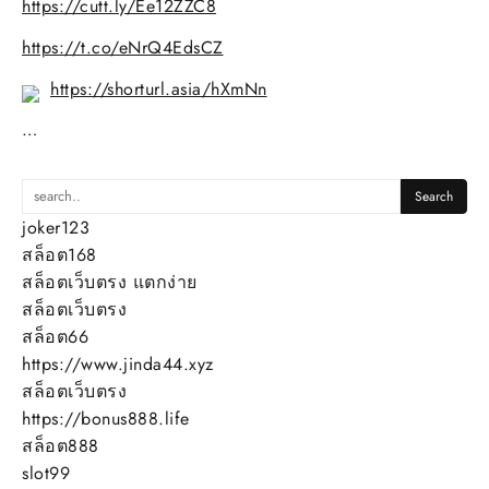
https://cutt.ly/Ee12ZZC8
https://t.co/eNrQ4EdsCZ
https://shorturl.asia/hXmNn
…
joker123
สล็อต168
สล็อตเว็บตรง แตกง่าย
สล็อตเว็บตรง
สล็อต66
https://www.jinda44.xyz
สล็อตเว็บตรง
https://bonus888.life
สล็อต888
slot99