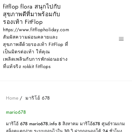
Skip
fitflop flora สนุกไปกับ
to
สุขภาพดีที่มาพร้อมกับ
content
รองเท้า FitFlop
https://www.fitflopholiday.com
สัมผัสความผ่อนคลายและ
สุขภาพดีด้วยรองเท้า FitFlop ที่
เป็นมิตรต่อเท้า ให้คุณ
เพลิดเพลินกับการพักผ่อนอย่าง
ที่แท้จริง rokkit fitflops
Home
มาริโอ้ 678
mario678
มาริโอ้ 678 mario678.info 8 สิงหาคม มาริโอ้678 ศูนย์รวมเกม
สล็อตแตกง่าย ระบบถอนไวใน 30 วิ ฝากถอนออโต้ 24 ชั่วโมง