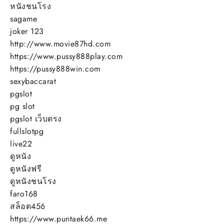
หนังชนโรง
sagame
joker 123
http://www.movie87hd.com
https://www.pussy888play.com
https://pussy888win.com
sexybaccarat
pgslot
pg slot
pgslot เว็บตรง
fullslotpg
live22
ดูหนัง
ดูหนังฟรี
ดูหนังชนโรง
faro168
สล็อต456
https://www.puntaek66.me