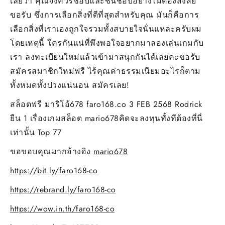
เลยว่า คุณจึงควรชอบและชื่นชอบอย่างไม่ต้องสงสัย
ขอรับ ซึ่งการเลือกสิ่งที่ดีที่สุดสำหรับคุณ มันก็คือการ
เลือกสิ่งที่เราเองถูกใจรวมทั้งสบายใจนั่นแหละครับผม
โดยเหตุนี้ ใครกันแน่ที่พึงพอใจอยากมาลองเล่นเกมกับ
เรา ลงทะเบียนใหม่แล้วเข้ามาสนุกกันได้เลยคะขอรับ
สมัครสมาชิกใหม่ฟรี ไร้คุณค่าธรรมเนียมอะไรก็ตาม
ทั้งหมดทั้งปวงแน่นอน สมัครเลย!
สล็อตฟรี มาริโอ้678 faro168.co 3 FEB 2568 Rodrick
ยืน 1 เรื่องเกมสล็อต mario678คิดจะลงทุนทั้งทีต้องที่นี่
เท่านั้น Top 77
ขอขอบคุณมากอ้างอิง
mario678
https://bit.ly/faro168-co
https://rebrand.ly/faro168-co
https://wow.in.th/faro168-co