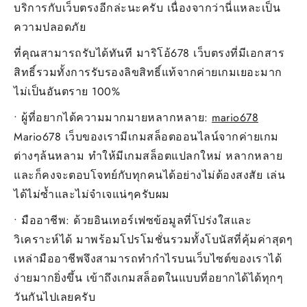
บริการกับเว็บตรงอีกล่ะนะครับ เนื่องจากว่านี่แหละเป็น
ความปลอดภัย
ที่คุณสามารถรับได้ทันที มาริโอ้678 เว็บตรงที่มีเอกสาร
สิทธิ์รวมทั้งการรับรองลิขสิทธิ์แท้จากค่ายเกมเยอะมาก
ไม่เป็นอันตราย 100%
• ผู้ที่อยากได้ความมากมายหลากหลาย:
mario678
Mario678 เว็บของเรามีเกมสล็อตออนไลน์จากค่ายเกม
ต่างๆล้นหลาม ทำให้มีเกมสล็อตแปลกใหม่ หลากหลาย
และก็คงจะตอบโจทย์กับทุกคนได้อย่างไม่ต้องสงสัย เล่น
ได้ไม่ซ้ำและไม่จำเจแน่ๆครับผม
• มืออาชีพ: ด้วยอินเทอร์เฟซข้อมูลที่โปร่งใสและ
วิเคราะห์ได้ มาพร้อมโปรโมชั่นรวมทั้งโบนัสที่คุ้มค่าสุดๆ
เหล่ามืออาชีพจึงสามารถทำกำไรบนเว็บไซต์ของเราได้
ง่ายมากยิ่งขึ้น เข้าถึงเกมสล็อตในแบบที่อยากได้ได้ทุกๆ
วันกันไปเลยครับ