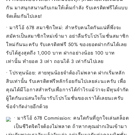
กัน มาสนุกสนานกับเกมให้เต็มกำลัง รับเครดิตฟรีได้แบบ
จัดเต็มกันไปเลย!
• มาริโอ้ 678 สมาชิกใหม่: สำหรับคนใดกันแน่ที่พึ่งจะ
สมัครเป็นสมาชิกใหม่เข้ามา อย่าลืมรับโปรโมชั่นสมาชิก
ใหม่กันนะครับ รับเครดิตฟรี 50% ของยอดฝากกันได้เลย
รับได้สูงสุดถึง 1,000 บาท ฝากอย่างน้อย 100 บาท
เท่านั้น ทำยอด 3 เท่า ถอนได้ 3 เท่ากันไปเลย
• โปรทุนน้อย: สายทุนน้อยจำต้องไม่พลาด ฝากเริ่มหลัก
สิบเท่านั้น รับเครดิตฟรีหลักร้อยกันไปเลยล่ะนะครับ เพื่อ
คุณได้มีโอกาสสำหรับเพื่อการได้กำไรแม้ว่าจะมีทุนจำกัด
ผู้ใดกันแน่สนใจก็มารับโปรโมชั่นของเราได้เลยนะครับ
ข้อจำกัดง่ายอีกด้วย
• มาริโอ้ 678 Commission: คนใดกันที่ถูกใจเล่นสล็อต
เป็นชีวิตจิตใจต้องไม่พลาด ถ้าหากคุณฝากเงินเข้ามา
เล่นกับพวกเราวันแล้ววันเล่า อย่าลืมมารับค่าคอมมิชชั่น