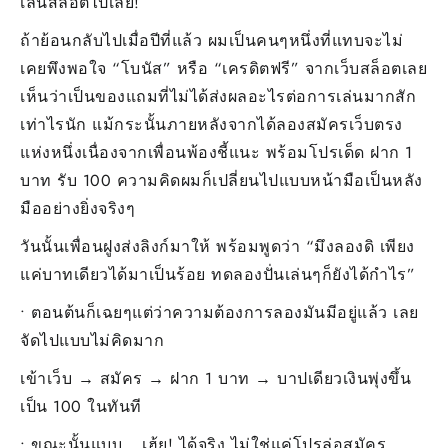
เล่นสล็อตไปเลย!
ถ้าย้อนกลับไปเมื่อปีที่แล้ว ผมเป็นคนๆหนึ่งที่แทบจะไม่
เคยพึงพอใจ “โบนัส” หรือ “เครดิตฟรี” จากเว็บสล็อตเลย
เห็นว่าเป็นของแถมที่ไม่ได้ส่งผลอะไรต่อการเล่นมากสัก
เท่าไรนัก แม้กระนั้นภายหลังจากได้ลองสมัครเว็บตรง
แห่งหนึ่งเนื่องจากเพื่อนพ้องชี้แนะ พร้อมโปรเด็ด ฝาก 1
บาท รับ 100 ความคิดผมก็เปลี่ยนไปแบบหน้ามือเป็นหลัง
มืออย่างยิ่งจริงๆ
วันนั้นเพื่อนฝูงส่งลิงก์มาให้ พร้อมพูดว่า “มึงลองดิ เพียง
แค่บาทเดียวได้มาเป็นร้อย ทดลองปั่นเล่นๆก็ยังได้กำไร”
• ตอนต้นก็เฉยๆแต่ว่าความต้องการลองมันมีอยู่แล้ว เลย
จัดไปแบบไม่คิดมาก
เข้าเว็บ → สมัคร → ฝาก 1 บาท → บาปเดียวเงินพุ่งขึ้น
เป็น 100 ในทันที
• ขณะนั้นแบบ… เฮ้ย! ได้จริง ไม่ใช่แค่โปรล่อสมัคร