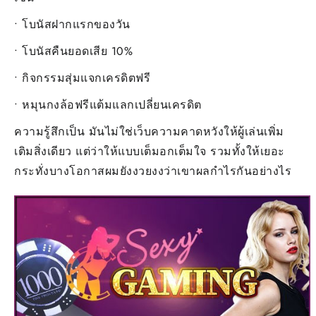
• โบนัสฝากแรกของวัน
• โบนัสคืนยอดเสีย 10%
• กิจกรรมสุ่มแจกเครดิตฟรี
• หมุนกงล้อฟรีแต้มแลกเปลี่ยนเครดิต
ความรู้สึกเป็น มันไม่ใช่เว็บความคาดหวังให้ผู้เล่นเพิ่ม
เติมสิ่งเดียว แต่ว่าให้แบบเต็มอกเต็มใจ รวมทั้งให้เยอะ
กระทั่งบางโอกาสผมยังงวยงงว่าเขาผลกำไรกันอย่างไร