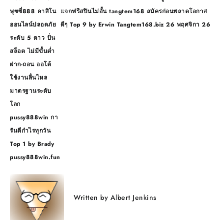
พุซซี่888 คาสิโน
แจกฟรีสปินไม่อั้น tangtem168 สมัครก่อนพลาดโอกาส
ออนไลน์ปลอดภัย
ดีๆ Top 9 by Erwin Tangtem168.biz 26 พฤศจิกา 26
ระดับ 5 ดาว ปั่น
สล็อต ไม่มีขั้นต่ำ
ฝาก-ถอน ออโต้
ใช้งานลื่นไหล
มาตรฐานระดับ
โลก
pussy888win กา
รันตีกำไรทุกวัน
Top 1 by Brady
pussy888win.fun
Written by
Albert Jenkins