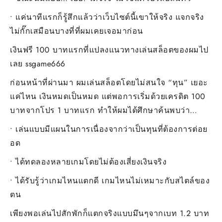
• แค่นาทีแรกก็รู้สึกแล้วว่าเว็บไซต์นี้เขาให้จริง แจกจริง
ไม่กั๊กเสมือนบางที่ที่ผมเคยเจอมาก่อน
เงินฟรี 100 บาทแรกที่แปลงแนวทางเล่นสล็อตของผมไป
เลย ssgame666
ก่อนหน้าที่ผ่านมา ผมเล่นสล็อตโดยไม่สนใจ “ทุน” เยอะ
แค่ไหน เงินหมดเป็นหมด แต่พอการเริ่มด้วยเครดิต 100
บาทจากโปร 1 บาทแรก ทำให้ผมได้ศึกษาค้นพบว่า…
• เล่นแบบมีแผนในการเนื่องจากว่าเป็นทุนที่ต้องการต่อย
อด
• ได้ทดลองหลายเกมโดยไม่ต้องเสี่ยงเงินจริง
• ได้รับรู้ว่าเกมไหนแตกดี เกมไหนไม่เหมาะกับสไตล์ของ
ตน
เพียงพอเล่นไปสักพักก็แตกจริงแบบมึนๆจากเบท 1.2 บาท