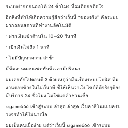
ระบบฝากถอนออโต้ 24 ชั่วโมง ที่ผมติดอกติดใจ
อีกสิ่งที่ทำให้เกิดความรู้สึกว่าเว็บนี้ “ของจริง” คือระบบ
ฝากถอนสถานที่ทำงานอัตโนมัติ
• ฝากเงินเข้าด้านใน 10–20 วินาที
• เบิกเงินไม่ถึง 1 นาที
• ไม่มีปัญหาความล่าช้า
มีทีมงานตอบแชททันทีเวลามีปริศนา
ผมเคยทักไปตอนตี 3 ด้วยเหตุว่ามึนเรื่องระบบโบนัส ทีม
งานตอบข้างในไม่กี่นาที ชี้ให้เห็นว่าเว็บไซต์ที่ดีจริงๆต้อง
มีบริการ 24 ชั่วโมง ไม่ใช่แค่คำชวนเชื่อ
ssgame666 เข้าสู่ระบบ ล่าสุด ล่าสุด เว็บคาสิโนแบบครบ
วงจรทำให้ไม่น่าเบื่อ
ผมเป็นคนเบื่อง่าย แต่ว่าเว็บนี้ ssgame666 เข้าระบบ