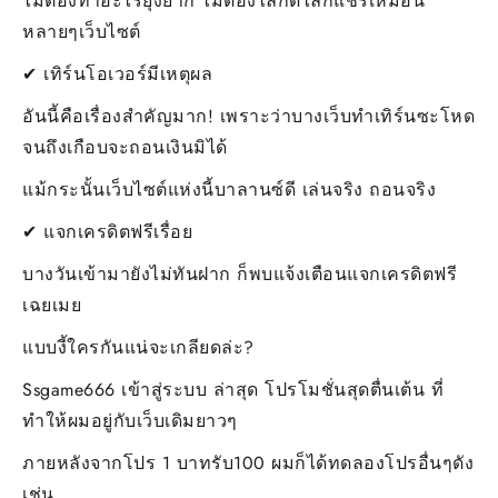
ไม่ต้องทำอะไรยุ่งยาก ไม่ต้องไล่กดไลก์แชร์เหมือน
หลายๆเว็บไซต์
✔ เทิร์นโอเวอร์มีเหตุผล
อันนี้คือเรื่องสำคัญมาก! เพราะว่าบางเว็บทำเทิร์นซะโหด
จนถึงเกือบจะถอนเงินมิได้
แม้กระนั้นเว็บไซต์แห่งนี้บาลานซ์ดี เล่นจริง ถอนจริง
✔ แจกเครดิตฟรีเรื่อย
บางวันเข้ามายังไม่ทันฝาก ก็พบแจ้งเตือนแจกเครดิตฟรี
เฉยเมย
แบบงี้ใครกันแน่จะเกลียดล่ะ?
Ssgame666 เข้าสู่ระบบ ล่าสุด โปรโมชั่นสุดตื่นเต้น ที่
ทำให้ผมอยู่กับเว็บเดิมยาวๆ
ภายหลังจากโปร 1 บาทรับ100 ผมก็ได้ทดลองโปรอื่นๆดัง
เช่น