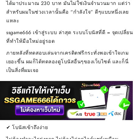
ได้มาประมาณ 230 บาท มันไม่ใช่เงินจำนวนมาก แต่ว่า
สำหรับผมในช่วงเวลานั้นคือ “กำลังใจ” ดีๆแบบหนึ่งเลย
แหละ
ssgame666 เข้าสู่ระบบ ล่าสุด ระบบโบนัสที่ดี = จุดเปลี่ยน
ที่ทำให้มือใหม่อยู่รอด
ภายหลังที่ทดสอบเล่นจากเครดิตฟรีกระทั่งพอเข้าใจเกม
เยอะขึ้น ผมก็ได้ทดลองดูโบนัสอื่นๆของเว็บไซต์ และก็นี่
เป็นสิ่งที่ผมเจอ
✔ โบนัสเข้าถึงง่าย