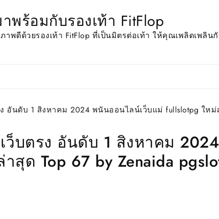
่มาพร้อมกับรองเท้า FitFlop
ีด้วยรองเท้า FitFlop ที่เป็นมิตรต่อเท้า ให้คุณเพลิดเพลินกับก
รง อันดับ 1 สิงหาคม 2024 พนันออนไลน์เว็บแม่ fullslotpg ใหม่ล
 เว็บตรง อันดับ 1 สิงหาคม 202
่ล่าสุด Top 67 by Zenaida pgslo