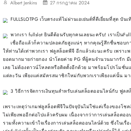
Albert Jenkins
27 กรกฎาคม 2024
FULLSLOTPG เว็บตรงแท้ไม่ผ่านเอเย่นต์ที่ดีเยี่ยมที่สุด 
พวกเรา fullslot ยินดีต้อนรับทุกคนเลยนะครับ! เราเป็นFulls
เชื่อถือแล้วก็ความปลอดภัยสูงแน่ๆ หากคุณรู้สึกชื่นชอบ
ให้ท่านได้เท่าพวกเรา ฟลูสล็อตพีจี อีกแล้วล่ะนะครับ เพราะพว
ยอดมากมายก่ายกอง นำโดยค่าย PG ที่ผู้คนจำนวนมากรัก มีเ
เลย ไม่ต้องดาวน์โหลดหรือติดตั้งอีกด้วย มาพร้อมโปรโมชั่นแ
แต่ละวัน เพียงแค่สมัครสมาชิกใหม่กับพวกเราเพียงแค่นั้น มา
3 วิธีการจัดการเงินทุนสำหรับเล่นสล็อตออนไลน์กับ ฟูล
เพราะเหตุว่าเกมฟลูสล็อตพีจีในปัจจุบันไม่ใช่แค่เรื่องของโ
ไม่เพียงพออีกต่อไปแล้วครับผม เนื่องจากว่าการเล่นสล็อตออนไล
รวมทั้งความเข้าใจเรื่องการเล่นสล็อตออนไลน์ด้วย ซึ่งในเรื่อ