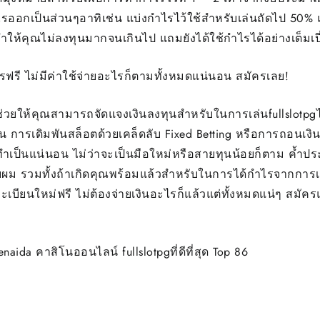
ไรออกเป็นส่วนๆอาทิเช่น แบ่งกำไรไว้ใช้สำหรับเล่นถัดไป 50% 
ให้คุณไม่ลงทุนมากจนเกินไป แถมยังได้ใช้กำไรได้อย่างเต็มเปี
รฟรี ไม่มีค่าใช้จ่ายอะไรก็ตามทั้งหมดแน่นอน สมัครเลย!
วยให้คุณสามารถจัดแจงเงินลงทุนสำหรับในการเล่นfullslotpgได้
ารเดิมพันสล็อตด้วยเคล็ดลับ Fixed Betting หรือการถอนเงิน
รถทำเป็นแน่นอน ไม่ว่าจะเป็นมือใหม่หรือสายทุนน้อยก็ตาม ค้ำป
ผม รวมทั้งถ้าเกิดคุณพร้อมแล้วสำหรับในการได้กำไรจากการเล่น
ียนใหม่ฟรี ไม่ต้องจ่ายเงินอะไรก็แล้วแต่ทั้งหมดแน่ๆ สมัครแ
aida คาสิโนออนไลน์ fullslotpgที่ดีที่สุด Top 86