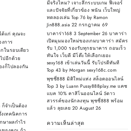
มีจริงไหม? เจาะลึกระบบเกม ฟีเจอร์
และปัจจัยที่เกี่ยวข้อง พนัน เว็บใหญ่
ทดลองเล่น Top 76 by Ramon
Jin888.asia 22 กรกฎาคม 69
บาคาร่า168 3 September 26 บาคาร่า
ได้แก่ คุณจะ
เปิดมุมมองใหม่ของเกมบาคาร่า สมัคร
ของการ
รับ 1,000 รองรับทุกธนาคาร ถอนเร็ว
มากในรอบเดียว
ทันใจ เว็บดี มีโต๊ะให้เลือกเยอะ
ไปอีกด้วย
sexy168 เข้าเล่นวันนี้ รับโปรดีทันที
ลองก็ไปลองกัน
Top 43 by Morgan sexy168c.com
พุซซี่888 มิติใหม่แห่ง สล็อตออนไลน์
Top 3 by Luann Pussy888play.me แคช
แบค 10% คาสิโนออนไลน์ 5ดาว
สวรรค์ของนักลงทุน พุซซี่888 พร้อม
 ก็จำเป็นต้อง
แล้ว ลุยเลย 20 August 26
ซึ่งเทคนิคการ
รักษาผลกำไร
ความเห็นล่าสุด
ณของคุณ ถ้า