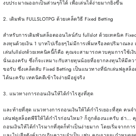
งบประมาณออกเป็นส่วนๆก็ได้ เพื่อเล่นได้ง่ายมากยิ่งขึ้น
2. เดิมพัน FULLSLOTPG ด้วยเคล็ดวิธี Fixed Betting
สำหรับการเดิมพันสล็อตออนไลน์กับ fullslot ด้วยเทคนิค Fix
ลงทุนด้วยเงิน 1 บาทไปเรื่อยๆไม่มีการเพิ่มหรือลดปริมาณลง แ
เล่นfullslotด้วยเทคนิคนี้ก็คือ คุณจะสามารถควบคุมการใช้เง
นั่นเองครับ ซึ่งก็จะเหมาะกับสายทุนน้อยที่อยากลงทุนให้มีค
ขอรับ ซึ่งเคล็ดลับ Fixed Betting เป็นแนวทางที่นักเล่นฟลูส
ได้นะครับ เทคนิคดีเข้าใจง่ายมีอยู่จริง
3. แนวทางการถอนเงินให้ได้กำไรสูงที่สุด
และท้ายที่สุด แนวทางการถอนเงินให้ได้กำไรเยอะที่สุด คนจำนว
เล่นฟลูสล็อตพีจีให้ได้กำไรก่อนไหม? ก็ถูกต้องนะครับ ฮ่า… ค
ถอนเงินให้ได้กำไรมากที่สุดก็ทำเป็นง่ายมาก โดยเริ่มจากก
และไม่เสียตังค์มากเกินความจำเป็น เช่น คุณอาจจะกำหนดจุ