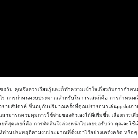
ยจ้ะขอรับ คุณจึงควรเรียนรู้และก็ทำความเข้าใจเกี่ยวกับการก
ืออะไร การกำหนดงบประมาณสำหรับในการเล่นก็คือ การกำหนดเ
รายสัปดาห์ ขึ้นอยู่กับปริมาณครั้งที่คุณปรารถนาเล่นpgslotภา
รถควบคุมการใช้จ่ายของตัวเองได้ดีเพิ่มขึ้น เลี่ยงการเสียเ
ง่ายที่สุดเลยก็คือ การตัดสินใจล่วงหน้าไปเลยขอรับว่า คุณจะใช้
ห้ท่านประพฤติตามงบประมาณที่ตั้งเอาไว้อย่างเคร่งครัด หรือ