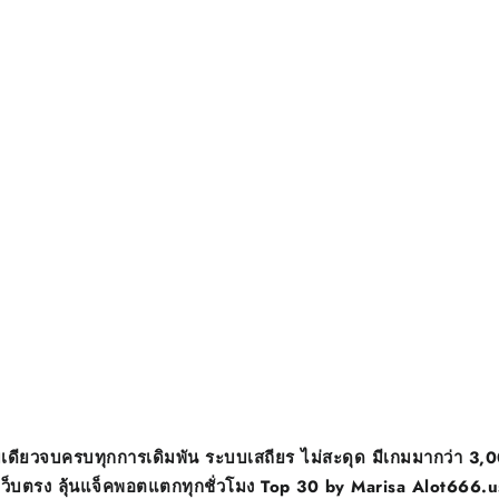
เดียวจบครบทุกการเดิมพัน ระบบเสถียร ไม่สะดุด มีเกมมากว่า 3,
เว็บตรง ลุ้นแจ็คพอตแตกทุกชั่วโมง Top 30 by Marisa Alot666.u