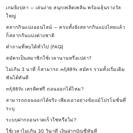
เกมยิงปลา – เล่นง่าย สนุกเพลิดเพลิน พร้อมลุ้นรางวัล
ใหญ่
สลากกินแบ่งออนไลน์ – ครบทั้งยังสลากกินแบ่งไทยแล้ว
ก็สลากกินแบ่งต่างชาติ
คำถามที่พบได้ทั่วไป (FAQ)
สมัครเป็นสมาชิกใช้เวลานานหรือเปล่า?
ไม่เกิน 3 นาที ก็สามารถ mfj889x สมัคร รวมทั้งเริ่มเดิม
พันได้ทันที
mfj889x เครดิตฟรี ถอนออกได้ไหม?
สามารถถอนออกได้จริง เพียงเอาอย่างข้อแม้โปรโมชั่นที่
ระบุ
ระบบฝากถอนรวดเร็วใช่หรือไม่?
ใช้เวลาไม่เกิน 30 วินาที เงินฝากบัญชีทันที