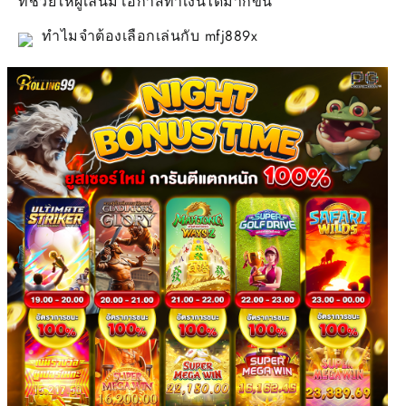
ที่ช่วยให้ผู้เล่นมีโอกาสทำเงินได้มากขึ้น
ทำไมจำต้องเลือกเล่นกับ mfj889x