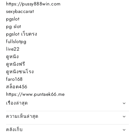
https://pussy888win.com
sexybaccarat
pgslot
pg slot
pgslot เว็บตรง
fullslotpg
live22
ดูหนัง
ดูหนังฟรี
ดูหนังชนโรง
faro168
สล็อต456
https://www.puntaek66.me
เรื่องล่าสุด
ความเห็นล่าสุด
คลังเก็บ