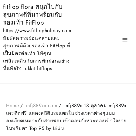
Skip
fitflop flora สนุกไปกับ
to
สุขภาพดีที่มาพร้อมกับ
content
รองเท้า FitFlop
https://www.fitflopholiday.com
สัมผัสความผ่อนคลายและ
สุขภาพดีด้วยรองเท้า FitFlop ที่
เป็นมิตรต่อเท้า ให้คุณ
เพลิดเพลินกับการพักผ่อนอย่าง
ที่แท้จริง rokkit fitflops
Home
mfj889xx.com
mfj889x 13 ตุลาคม mfj889x
เครดิตฟรี แสดงสถิติเกมแตกในช่วงเวลาต่างๆแบบ
ละเอียดเหมาะกับสายชอบเข้าตอนจังหวะทองเข้าใจง่าย
ในพริบตา Top 95 by Isidra