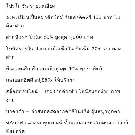
โปรโมชั่น รายละเอียด
ลงทะเบียนเป็นสมาชิกใหม่ รับเครดิตฟรี 100 บาท ไม่
ต้องฝาก
ฝากทีแรก โบนัส 50% สูงสุด 1,000 บาท
โบนัสรายวัน ฝากทุกเมื่อเชื่อวัน รับเพิ่ม 20% จากยอด
ฝาก
คืนยอดเสีย คืนยอดเสียสูงสุด 10% ทุกอาทิตย์
เกมยอดฮิตที่ mfj889x ให้บริการ
สล็อตออนไลน์ – เกมจากค่ายดัง โบนัสแตกง่าย ภาพ
งาม
บาคาร่า – ถ่ายทอดสดจากคาสิโนจริง ลุ้นสนุกทุกตา
พนันกีฬา – ครบทุกแมตช์ ทั้งฟุตบอล บาสเกตบอล แล้วก็
อีสปอร์ต