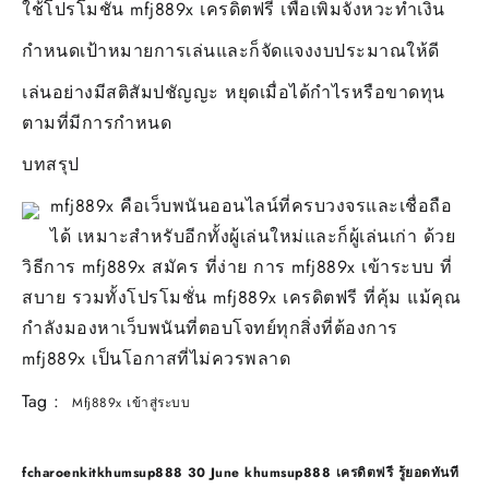
ใช้โปรโมชั่น mfj889x เครดิตฟรี เพื่อเพิ่มจังหวะทำเงิน
กำหนดเป้าหมายการเล่นและก็จัดแจงงบประมาณให้ดี
เล่นอย่างมีสติสัมปชัญญะ หยุดเมื่อได้กำไรหรือขาดทุน
ตามที่มีการกำหนด
บทสรุป
mfj889x คือเว็บพนันออนไลน์ที่ครบวงจรและเชื่อถือ
ได้ เหมาะสำหรับอีกทั้งผู้เล่นใหม่และก็ผู้เล่นเก่า ด้วย
วิธีการ mfj889x สมัคร ที่ง่าย การ mfj889x เข้าระบบ ที่
สบาย รวมทั้งโปรโมชั่น mfj889x เครดิตฟรี ที่คุ้ม แม้คุณ
กำลังมองหาเว็บพนันที่ตอบโจทย์ทุกสิ่งที่ต้องการ
mfj889x เป็นโอกาสที่ไม่ควรพลาด
Tag :
Mfj889x เข้าสู่ระบบ
แนะแนว
fcharoenkit
khumsup888 30 June khumsup888 เครดิตฟรี รู้ยอดทันที