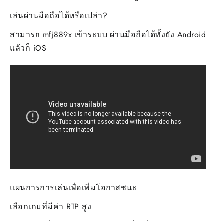
เล่นผ่านมือถือได้หรือเปล่า?
สามารถ mfj889x เข้าระบบ ผ่านมือถือได้ทั้งยัง Android
แล้วก็ iOS
แผนการการเล่นเพื่อเพิ่มโอกาสชนะ
เลือกเกมที่มีค่า RTP สูง