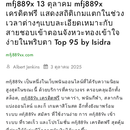
mfj889x 13 ตุลาคม mfj889x
เครดิตฟรี แสดงสถิติเกมแตกในช่วง
เวลาต่างๆแบบละเอียดเหมาะกับ
สายชอบเข้าตอนจังหวะทองเข้าใจ
ง่ายในพริบตา Top 95 by Isidra
mfj889xx.com
Albert Jenkins
3 ตุลาคม 2025
mfj889x เป็นหนึ่งในเว็บพนันออนไลน์ที่ได้รับความนิยม
สูงสุดในขณะนี้ ด้วยบริการที่ครบวงจร ครอบคลุมอีกทั้ง
สล็อต,
mfj889x เครดิตฟรี
บาคาร่า, พนันกีฬา, สลากกิน
แบ่งออนไลน์ และก็ เกมคาสิโนสด อีกทั้งยังมาพร้อม
ระบบ mfj889x สมัคร ที่ใช้งานง่าย การ mfj889x เข้า
ระบบ ที่รวดเร็ว และโปรโมชั่น mfj889x เครดิตฟรี สุดคุ้ม