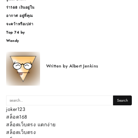
ร่า168 เงินอยู่ใน
อากาศ อยู่ที่คุณ
จะคว้าหรือเปล่า
Top 74 by
Wendy
Written by
Albert Jenkins
joker123
สล็อต168
สล็อตเว็บตรง แตกง่าย
สล็อตเว็บตรง