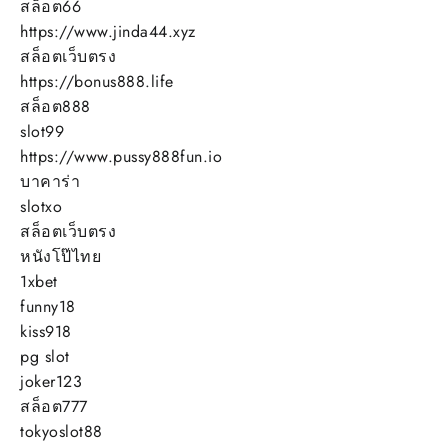
สล็อต66
https://www.jinda44.xyz
สล็อตเว็บตรง
https://bonus888.life
สล็อต888
slot99
https://www.pussy888fun.io
บาคาร่า
slotxo
สล็อตเว็บตรง
หนังโป๊ไทย
1xbet
funny18
kiss918
pg slot
joker123
สล็อต777
tokyoslot88