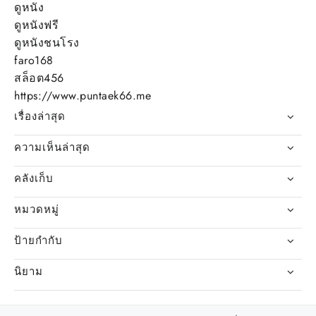
ดูหนัง
ดูหนังฟรี
ดูหนังชนโรง
faro168
สล็อต456
https://www.puntaek66.me
เรื่องล่าสุด
ความเห็นล่าสุด
คลังเก็บ
หมวดหมู่
ป้ายกำกับ
นิยาม