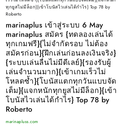
ทุกยูสไม่มีล็อก}{เข้าโบนัสไวเล่นได้กำไร} Top 78 by
Roberto
marinaplus เข้าสู่ระบบ 6 May
marinaplus สมัคร {ทดลองเล่นได้
ทุกเกมฟรี}{ไม่จำกัดรอบ ไม่ต้อง
สมัครก่อน}{ฝึกเล่นก่อนลงเงินจริง}
{ระบบเล่นลื่นไม่มีดีเลย์}{รองรับผู้
เล่นจำนวนมาก}{เข้าเกมเร็วไม่
โหลดซ้ำ}{โบนัสแตกทุกวันแบบจัด
เต็ม}{แจกหนักทุกยูสไม่มีล็อก}{เข้า
โบนัสไวเล่นได้กำไร} Top 78 by
Roberto
marinapluss.com