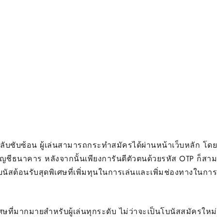
่สลับซับซ้อน ผู้เล่นสามารถกระทำสมัครได้ผ่านหน้าเว็บหลัก โด
วก็บัญชีธนาคาร หลังจากนั้นเพียงการันตีตัวตนด้วยรหัส OTP ก็สาม
บนัสต้อนรับสุดพิเศษที่เพิ่มทุนในการเล่นและเพิ่มช่องทางในก
ษที่มากมายสำหรับผู้เล่นทุกระดับ ไม่ว่าจะเป็นโบนัสสมัครใหม