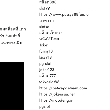
สล็อต888
slot99
https://www.pussy888fun.io
บาคาร่า
slotxo
มเกมสล็อตที่แตก
สล็อตเว็บตรง
าเริงแล้วก็
หนังโป๊ไทย
ะแนวทางเพิ่ม
1xbet
funny18
kiss918
pg slot
joker123
สล็อต777
tokyoslot88
https://betwayvietnam.com
https://jokerasia.net
https://moodeng.in
pgslot