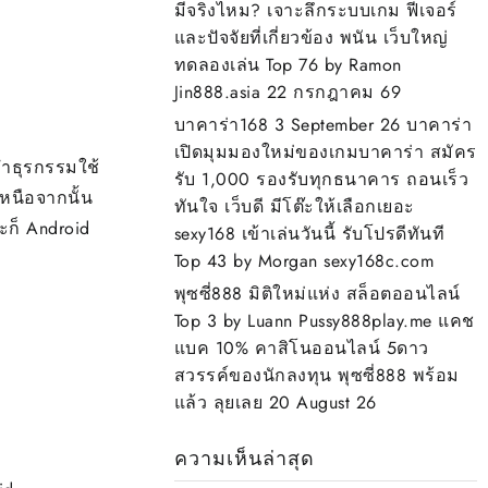
มีจริงไหม? เจาะลึกระบบเกม ฟีเจอร์
และปัจจัยที่เกี่ยวข้อง พนัน เว็บใหญ่
ทดลองเล่น Top 76 by Ramon
Jin888.asia 22 กรกฎาคม 69
บาคาร่า168 3 September 26 บาคาร่า
เปิดมุมมองใหม่ของเกมบาคาร่า สมัคร
ทำธุรกรรมใช้
รับ 1,000 รองรับทุกธนาคาร ถอนเร็ว
เหนือจากนั้น
ทันใจ เว็บดี มีโต๊ะให้เลือกเยอะ
ะก็ Android
sexy168 เข้าเล่นวันนี้ รับโปรดีทันที
Top 43 by Morgan sexy168c.com
พุซซี่888 มิติใหม่แห่ง สล็อตออนไลน์
Top 3 by Luann Pussy888play.me แคช
แบค 10% คาสิโนออนไลน์ 5ดาว
สวรรค์ของนักลงทุน พุซซี่888 พร้อม
แล้ว ลุยเลย 20 August 26
ความเห็นล่าสุด