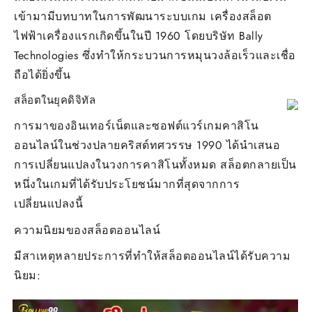
เข้ามามีบทบาทในการพัฒนาระบบเกม เครื่องสล็อต
ไฟฟ้าเครื่องแรกเกิดขึ้นในปี 1960 โดยบริษัท Bally
Technologies ซึ่งทำให้กระบวนการหมุนวงล้อเร็วและเชื่อ
ถือได้ยิ่งขึ้น
สล็อตในยุคดิจิทัล
การมาของอินเทอร์เน็ตและซอฟต์แวร์เกมคาสิโน
ออนไลน์ในช่วงปลายคริสต์ทศวรรษ 1990 ได้นำเสนอ
การเปลี่ยนแปลงในวงการคาสิโนทั้งหมด สล็อตกลายเป็น
หนึ่งในเกมที่ได้รับประโยชน์มากที่สุดจากการ
เปลี่ยนแปลงนี้
ความนิยมของสล็อตออนไลน์
มีสาเหตุหลายประการที่ทำให้สล็อตออนไลน์ได้รับความ
นิยม: