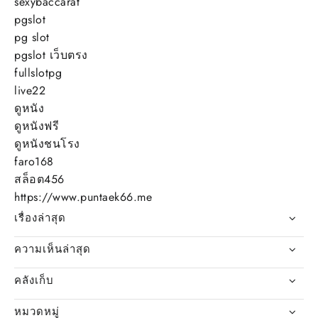
sexybaccarat
pgslot
pg slot
pgslot เว็บตรง
fullslotpg
live22
ดูหนัง
ดูหนังฟรี
ดูหนังชนโรง
faro168
สล็อต456
https://www.puntaek66.me
เรื่องล่าสุด
ความเห็นล่าสุด
คลังเก็บ
หมวดหมู่