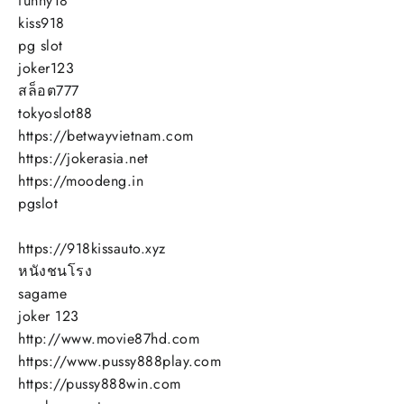
funny18
kiss918
pg slot
joker123
สล็อต777
tokyoslot88
https://betwayvietnam.com
https://jokerasia.net
https://moodeng.in
pgslot
https://918kissauto.xyz
หนังชนโรง
sagame
joker 123
http://www.movie87hd.com
https://www.pussy888play.com
https://pussy888win.com