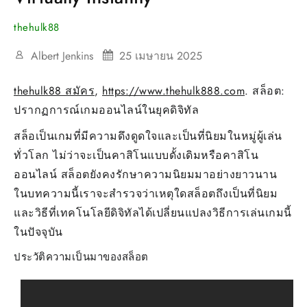
thehulk88
Albert Jenkins
25 เมษายน 2025
thehulk88 สมัคร
,
https://www.thehulk888.com
. สล็อต:
ปรากฏการณ์เกมออนไลน์ในยุคดิจิทัล
สล็อเป็นเกมที่มีความดึงดูดใจและเป็นที่นิยมในหมู่ผู้เล่น
ทั่วโลก ไม่ว่าจะเป็นคาสิโนแบบดั้งเดิมหรือคาสิโน
ออนไลน์ สล็อตยังคงรักษาความนิยมมาอย่างยาวนาน
ในบทความนี้เราจะสำรวจว่าเหตุใดสล็อตถึงเป็นที่นิยม
และวิธีที่เทคโนโลยีดิจิทัลได้เปลี่ยนแปลงวิธีการเล่นเกมนี้
ในปัจจุบัน
ประวัติความเป็นมาของสล็อต