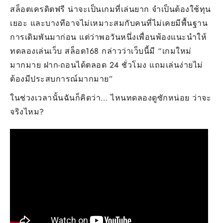
สล็อตเครดิตฟรี น่าจะเป็นเกมที่เล่นยาก จำเป็นต้องใช้ทุน
เยอะ และบางทีอาจไม่เหมาะสมกับคนที่ไม่เคยมีพื้นฐาน
การเดิมพันมาก่อน แต่ว่าพอวันหนึ่งเพื่อนพ้องแนะนำให้
ทดลองเล่นเว็บ สล็อต168 กล่าวว่าเว็บนี้มี “เกมใหม่
มากมาย ฝาก-ถอนได้ตลอด 24 ชั่วโมง แถมเล่นง่ายไม่
ต้องมีประสบการณ์มากมาย”
ในช่วงเวลานั้นฉันก็คิดว่า… ไหนทดลองดูซักหน่อย ว่าจะ
จริงไหม?