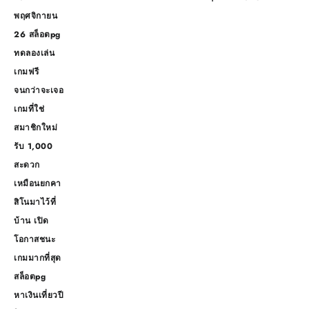
พฤศจิกายน
26 สล็อตpg
ทดลองเล่น
เกมฟรี
จนกว่าจะเจอ
เกมที่ใช่
สมาชิกใหม่
รับ 1,000
สะดวก
เหมือนยกคา
สิโนมาไว้ที่
บ้าน เปิด
โอกาสชนะ
เกมมากที่สุด
สล็อตpg
หาเงินเที่ยวปี