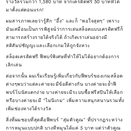
รางวัลรวมกว่า 1,580 บาท จากเครดิตฟรี 50 บาทที่ได้
มาตั้งแต่ตอนแรก!
ผมสารภาพเลยว่ารู้สึก “อึ้ง” และก็ “พอใจสุดๆ” เพราะ
มันเสมือนเป็นการพิสูจน์ว่าการเล่นสล็อตแบบเครดิตฟรีก็
สามารถสร้างรายได้จริงได้ ถ้าเกิดเราเล่นอย่างมี
สติสัมปชัญญะและเลือกเกมให้ถูกจังหวะ
สล็อตเครดิตฟรี ฟีพบร์พิเศษที่ทำให้ไม่ได้อยากต้องการ
เลิกเล่น
ต่อจากนั้น ผมเริ่มเรียนรู้เพิ่มเกี่ยวกับฟีพบร์ของเกมสล็อต
ต่างๆพบว่าแต่ละค่ายจะมีข้อดีต่างกัน บางค่ายจะย้ำฟี
พบร์โบนัสแตกง่าย บางค่ายจะมีระบบซื้อฟรีสปินให้เลือก
หรือบางค่ายจะมี “ไม่นิเกม” เพิ่มความสนุกสนานรวมทั้ง
เพิ่มช่องทางได้รางวัล
สิ่งที่ผมชอบที่สุดคือฟีพบร์ “สุ่มตัวคูณ” ที่ปรากฏระหว่าง
การหมุนแบบปกติ บางทีหมุนได้แค่ 5 บาท แต่ว่าตัวคูณ