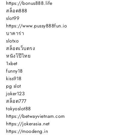
https://bonus888.life
สล็อต888
slot99
https://www.pussy888fun.io
บาคาร่า
slotxo
สล็อตเว็บตรง
หนังโป๊ไทย
1xbet
funny18
kiss918
pg slot
joker123
สล็อต777
tokyoslot88
https://betwayvietnam.com
https://jokerasia.net
https://moodeng.in