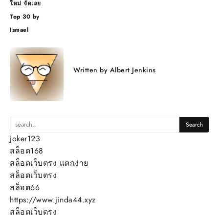
ใหม่ จัดเลย
Top 30 by
Ismael
Written by
Albert Jenkins
joker123
สล็อต168
สล็อตเว็บตรง แตกง่าย
สล็อตเว็บตรง
สล็อต66
https://www.jinda44.xyz
สล็อตเว็บตรง