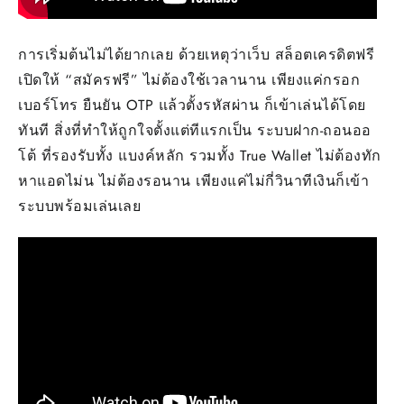
การเริ่มต้นไม่ได้ยากเลย ด้วยเหตุว่าเว็บ สล็อตเครดิตฟรี
เปิดให้ “สมัครฟรี” ไม่ต้องใช้เวลานาน เพียงแค่กรอก
เบอร์โทร ยืนยัน OTP แล้วตั้งรหัสผ่าน ก็เข้าเล่นได้โดย
ทันที สิ่งที่ทำให้ถูกใจตั้งแต่ทีแรกเป็น ระบบฝาก-ถอนออ
โต้ ที่รองรับทั้ง แบงค์หลัก รวมทั้ง True Wallet ไม่ต้องทัก
หาแอดไม่น ไม่ต้องรอนาน เพียงแค่ไม่กี่วินาทีเงินก็เข้า
ระบบพร้อมเล่นเลย