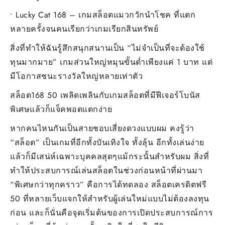
• Lucky Cat 168 – เกมสล็อตแมวกวักนำโชค ที่แตก
หลายครั้งจนคนเรียกว่าเกมเรียกสินทรัพย์
สิ่งที่ทำให้ฉันรู้สึกสนุกสนานเป็น “ไม่จำเป็นที่จะต้องใช้
ทุนมากมาย” เกมส่วนใหญ่หมุนขั้นต่ำเพียงแค่ 1 บาท แต่
มีโอกาสชนะรางวัลใหญ่หลายเท่าตัว
สล็อต168 50 เพลิดเพลินกับเกมสล็อตที่มีฟีเจอร์โบนัส
พิเศษแล้วก็แจ็คพอตแตกง่าย
หากคนไหนกันเป็นสายชอบเสี่ยงดวงแบบผม คงรู้ว่า
“สล็อต” เป็นเกมที่อีกทั้งบันเทิงใจ ทั้งลุ้น อีกทั้งเล่นง่าย
แล้วก็มีเสน่ห์เฉพาะบุคคลสุดๆแม้กระนั้นสำหรับผม สิ่งที่
ทำให้ประสบการณ์เล่นสล็อตในช่วงก่อนหน้าที่ผ่านมา
“พิเศษกว่าทุกคราว” คือการได้ทดลอง สล็อตเครดิตฟรี
50 ที่หลายเว็บแจกให้สำหรับผู้เล่นใหม่แบบไม่ต้องลงทุน
ก่อน และก็นั่นคือจุดเริ่มต้นของการเปิดประสบการณ์การ